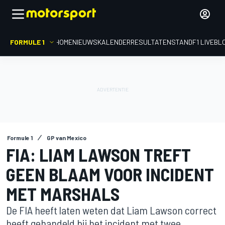
FORMULE 1
HOME
NIEUWS
KALENDER
RESULTATEN
STAND
F1 LIVEBL
Formule 1
GP van Mexico
FIA: LIAM LAWSON TREFT
GEEN BLAAM VOOR INCIDENT
MET MARSHALS
De FIA heeft laten weten dat Liam Lawson correct
heeft gehandeld bij het incident met twee