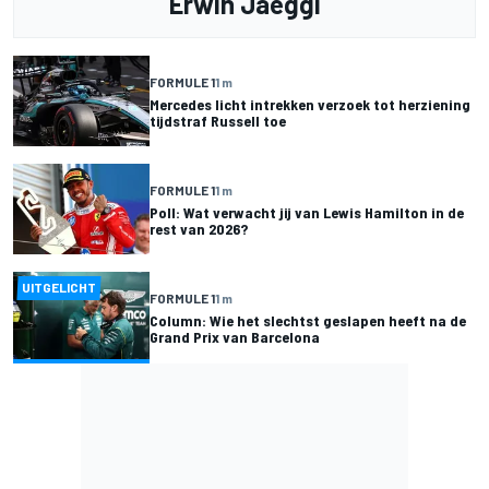
Erwin Jaeggi
FORMULE 1
1 m
Mercedes licht intrekken verzoek tot herziening
tijdstraf Russell toe
FORMULE 1
1 m
Poll: Wat verwacht jij van Lewis Hamilton in de
rest van 2026?
UITGELICHT
FORMULE 1
1 m
Column: Wie het slechtst geslapen heeft na de
Grand Prix van Barcelona