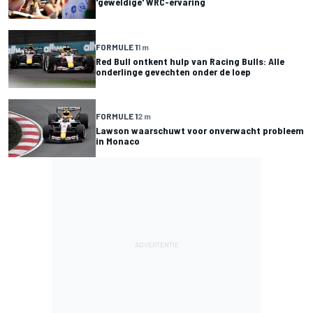
'geweldige' WRC-ervaring
FORMULE 1
1 m
Red Bull ontkent hulp van Racing Bulls: Alle
onderlinge gevechten onder de loep
FORMULE 1
2 m
Lawson waarschuwt voor onverwacht probleem
in Monaco