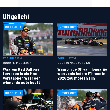
Uitgelicht
UITGELICHT
UITGELICHT
FORMULE 1
6 d
FORMULE 1
7 d
DOOR FILIP CLEEREN
DOOR RONALD VORDING
Waarom Red Bull pas
Waarom de GP van Hongarije
tevreden is als Max
was zoals iedere F1-race in
Verstappen weer een
2026 zou moeten zijn
winnende auto heeft
UITGELICHT
UITGELICHT