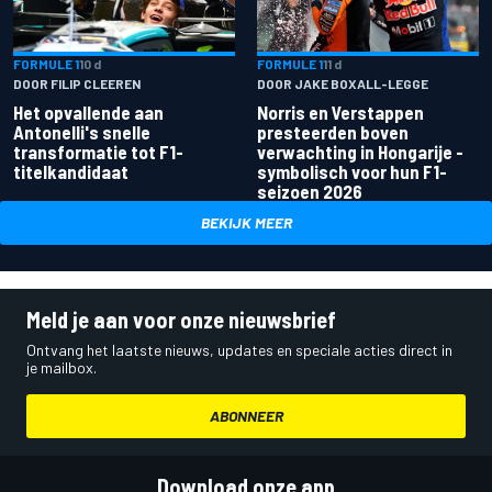
FORMULE 1
10 d
FORMULE 1
11 d
DOOR FILIP CLEEREN
DOOR JAKE BOXALL-LEGGE
Het opvallende aan
Norris en Verstappen
Antonelli's snelle
presteerden boven
transformatie tot F1-
verwachting in Hongarije -
titelkandidaat
symbolisch voor hun F1-
seizoen 2026
BEKIJK MEER
Meld je aan voor onze nieuwsbrief
Ontvang het laatste nieuws, updates en speciale acties direct in
je mailbox.
ABONNEER
Download onze app