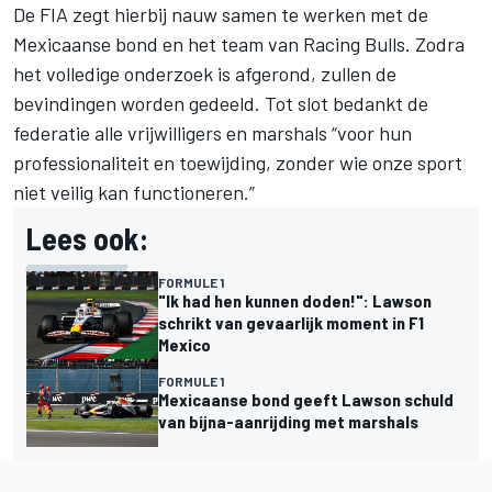
De FIA zegt hierbij nauw samen te werken met de
Mexicaanse bond en het team van
Racing Bulls
. Zodra
het volledige onderzoek is afgerond, zullen de
bevindingen worden gedeeld. Tot slot bedankt de
federatie alle vrijwilligers en marshals “voor hun
professionaliteit en toewijding, zonder wie onze sport
niet veilig kan functioneren.”
Lees ook:
FORMULE 1
"Ik had hen kunnen doden!": Lawson
schrikt van gevaarlijk moment in F1
Mexico
FORMULE 1
Mexicaanse bond geeft Lawson schuld
van bijna-aanrijding met marshals