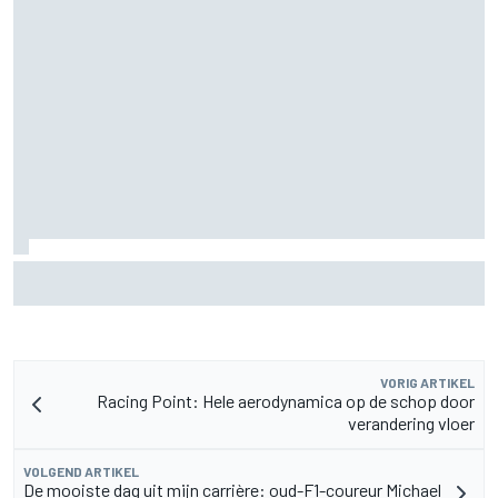
MotoGP Grand Prix van Groot-Brittannië 2026: tijden,
uitzending en meer
VORIG ARTIKEL
Racing Point: Hele aerodynamica op de schop door
verandering vloer
VOLGEND ARTIKEL
De mooiste dag uit mijn carrière: oud-F1-coureur Michael