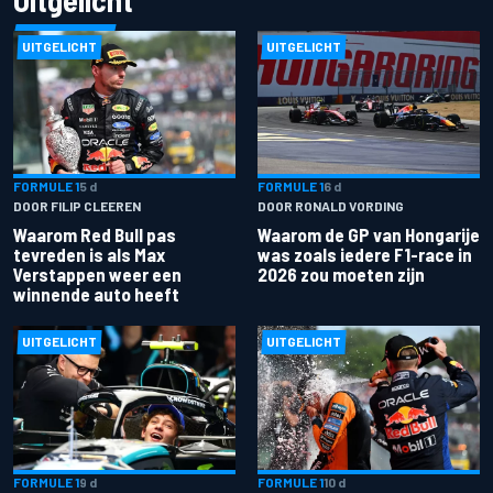
UITGELICHT
UITGELICHT
FORMULE 1
5 d
FORMULE 1
6 d
DOOR FILIP CLEEREN
DOOR RONALD VORDING
Waarom Red Bull pas
Waarom de GP van Hongarije
tevreden is als Max
was zoals iedere F1-race in
Verstappen weer een
2026 zou moeten zijn
winnende auto heeft
UITGELICHT
UITGELICHT
FORMULE 1
9 d
FORMULE 1
10 d