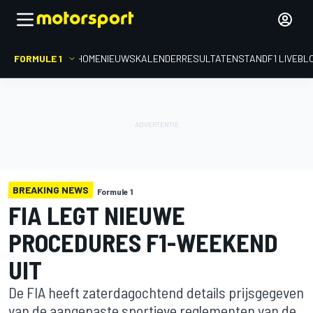
FORMULE 1
HOME
NIEUWS
KALENDER
RESULTATEN
STAND
F1 LIVEBL
BREAKING NEWS
Formule 1
FIA LEGT NIEUWE
PROCEDURES F1-WEEKEND
UIT
De FIA heeft zaterdagochtend details prijsgegeven
van de aangepaste sportieve reglementen van de