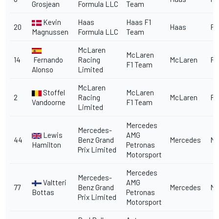
Grosjean
Formula LLC
Team
Kevin
Haas
Haas F1
20
Haas
Fe
Magnussen
Formula LLC
Team
McLaren
McLaren
14
Fernando
Racing
McLaren
Re
F1 Team
Alonso
Limited
McLaren
Stoffel
McLaren
2
Racing
McLaren
Re
Vandoorne
F1 Team
Limited
Mercedes
Mercedes-
Lewis
AMG
44
Benz Grand
Mercedes
Me
Hamilton
Petronas
Prix Limited
Motorsport
Mercedes
Mercedes-
Valtteri
AMG
77
Benz Grand
Mercedes
Me
Bottas
Petronas
Prix Limited
Motorsport