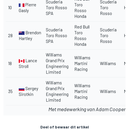
Scuderia
Scuderia
Pierre
Toro
10
Toro Rosso
Toro
Ho
Gasly
Rosso
SPA
Rosso
Honda
Red Bull
Scuderia
Scuderia
Brendon
Toro
28
Toro Rosso
Toro
Ho
Hartley
Rosso
SPA
Rosso
Honda
Williams
Williams
Lance
Grand Prix
18
Martini
Williams
Me
Stroll
Engineering
Racing
Limited
Williams
Williams
Sergey
Grand Prix
35
Martini
Williams
Me
Sirotkin
Engineering
Racing
Limited
Met medewerking van Adam Cooper
Deel of bewaar dit artikel