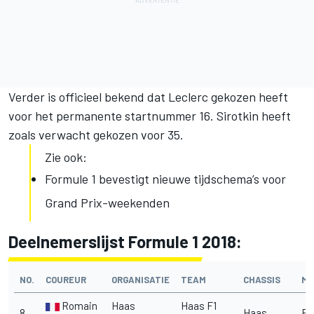
Verder is officieel bekend dat Leclerc gekozen heeft
voor het permanente startnummer 16. Sirotkin heeft
zoals verwacht gekozen voor 35.
Zie ook:
Formule 1 bevestigt nieuwe tijdschema’s voor
Grand Prix-weekenden
Deelnemerslijst Formule 1 2018:
NO.
COUREUR
ORGANISATIE
TEAM
CHASSIS
MO
Romain
Haas
Haas F1
8
Haas
Fe