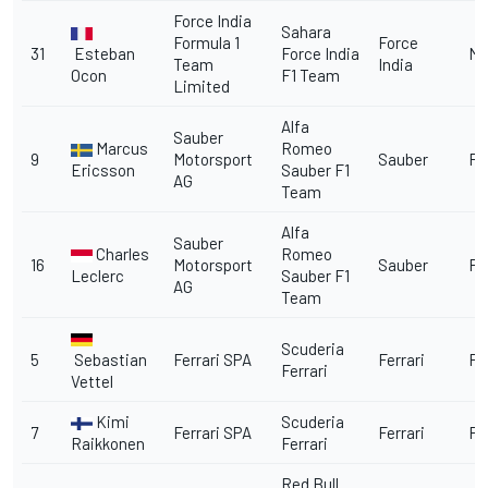
Force India
Sahara
Formula 1
Force
31
Esteban
Force India
Me
Team
India
Ocon
F1 Team
Limited
Alfa
Sauber
Marcus
Romeo
9
Motorsport
Sauber
Fe
Ericsson
Sauber F1
AG
Team
Alfa
Sauber
Charles
Romeo
16
Motorsport
Sauber
Fe
Leclerc
Sauber F1
AG
Team
Scuderia
5
Sebastian
Ferrari SPA
Ferrari
Fe
Ferrari
Vettel
Kimi
Scuderia
7
Ferrari SPA
Ferrari
Fe
Raikkonen
Ferrari
Red Bull