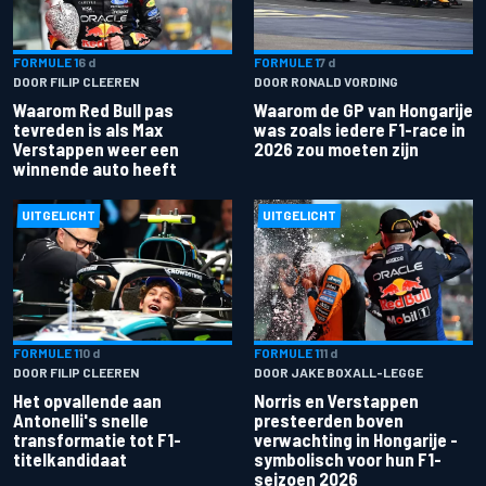
FORMULE 1
6 d
FORMULE 1
7 d
DOOR FILIP CLEEREN
DOOR RONALD VORDING
Waarom Red Bull pas
Waarom de GP van Hongarije
tevreden is als Max
was zoals iedere F1-race in
Verstappen weer een
2026 zou moeten zijn
winnende auto heeft
UITGELICHT
UITGELICHT
FORMULE 1
10 d
FORMULE 1
11 d
DOOR FILIP CLEEREN
DOOR JAKE BOXALL-LEGGE
Het opvallende aan
Norris en Verstappen
Antonelli's snelle
presteerden boven
transformatie tot F1-
verwachting in Hongarije -
titelkandidaat
symbolisch voor hun F1-
seizoen 2026