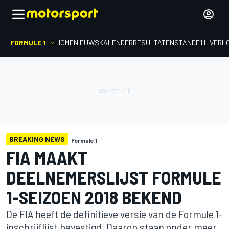
FORMULE 1
HOME
NIEUWS
KALENDER
RESULTATEN
STAND
F1 LIVEBL
BREAKING NEWS
Formule 1
FIA MAAKT
DEELNEMERSLIJST FORMULE
1-SEIZOEN 2018 BEKEND
De FIA heeft de definitieve versie van de Formule 1-
inschrijflijst bevestigd. Daarop staan onder meer