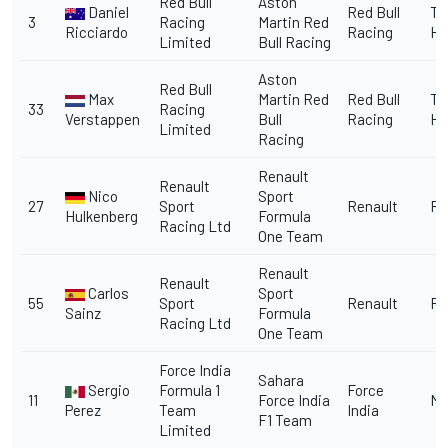
Red Bull
Aston
Daniel
Red Bull
TA
3
Racing
Martin Red
Ricciardo
Racing
He
Limited
Bull Racing
Aston
Red Bull
Max
Martin Red
Red Bull
TA
33
Racing
Verstappen
Bull
Racing
He
Limited
Racing
Renault
Renault
Nico
Sport
27
Sport
Renault
Re
Hulkenberg
Formula
Racing Ltd
One Team
Renault
Renault
Carlos
Sport
55
Sport
Renault
Re
Sainz
Formula
Racing Ltd
One Team
Force India
Sahara
Sergio
Formula 1
Force
11
Force India
Me
Perez
Team
India
F1 Team
Limited