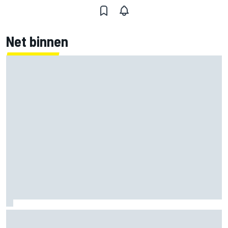
Net binnen
Mika Hakkinen twijfelde aan F1-rentree na
levensbedreigende crash in 1995