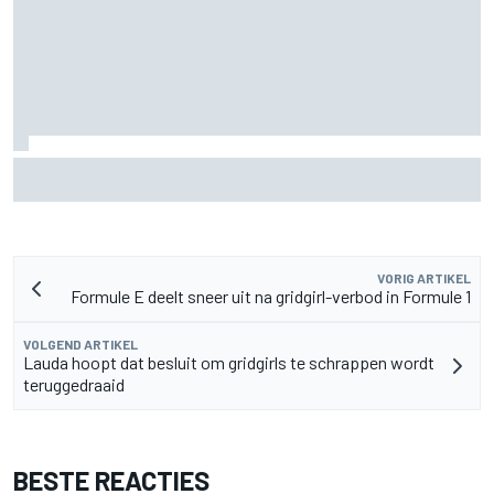
Lewis Hamilton deelt eerste foto's van nieuwe puppy Halo
VORIG ARTIKEL
Formule E deelt sneer uit na gridgirl-verbod in Formule 1
VOLGEND ARTIKEL
Lauda hoopt dat besluit om gridgirls te schrappen wordt
teruggedraaid
BESTE REACTIES