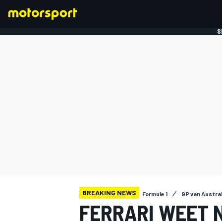
S
FORMULE 1
BREAKING NEWS
Formule 1
GP van Austral
FERRARI WEET N