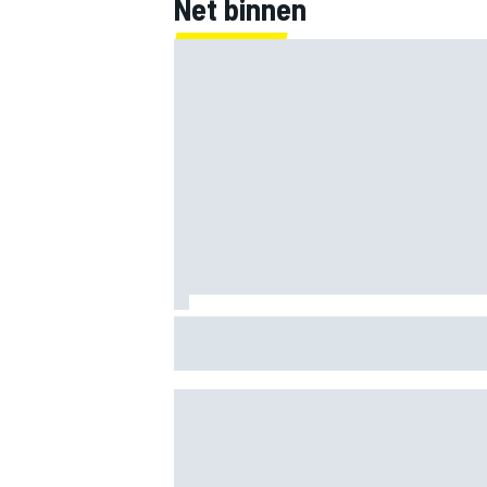
Net binnen
Clark, Senna, Antonelli – zo ontwikkelde
leeftijdsrecord voor de grand chelem