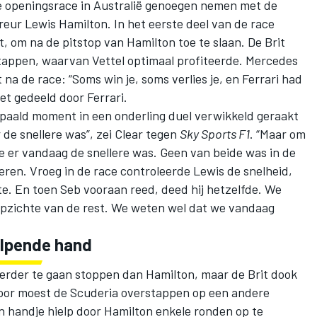
 de openingsrace in Australië genoegen nemen met de
eur Lewis Hamilton. In het eerste deel van de race
et, om na de pitstop van Hamilton toe te slaan. De Brit
tappen, waarvan Vettel optimaal profiteerde. Mercedes
na de race: “Soms win je, soms verlies je, en Ferrari had
et gedeeld door Ferrari.
bepaald moment in een onderling duel verwikkeld geraakt
de snellere was”, zei Clear tegen
Sky Sports F1
. “Maar om
 wie er vandaag de snellere was. Geen van beide was in de
eren. Vroeg in de race controleerde Lewis de snelheid,
. En toen Seb vooraan reed, deed hij hetzelfde. We
 opzichte van de rest. We weten wel dat we vandaag
elpende hand
eerder te gaan stoppen dan Hamilton, maar de Brit dook
rdoor moest de Scuderia overstappen op een andere
 handje hielp door Hamilton enkele ronden op te