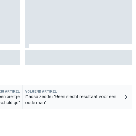
rvangen
MotoGP Grand Prix van Groot-Brittannië 2026:
tijden, uitzending en meer
IG ARTIKEL
VOLGEND ARTIKEL
een biertje
Massa zesde: "Geen slecht resultaat voor een
schuldigd"
oude man"