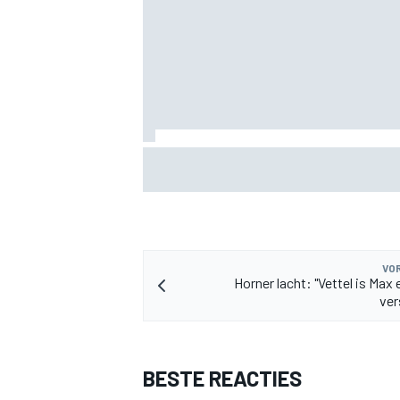
KTM mag afwijkend motoronderdeel ve
MEER RACEKLASSEN
voor GP van Aragón
VOR
Horner lacht: "Vettel is Max 
ver
BESTE REACTIES