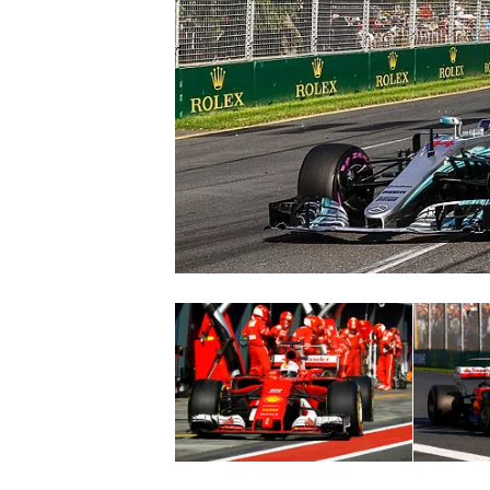
INDYCAR
WEC
DTM