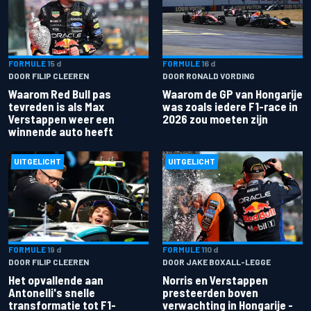
FORMULE 1
5 d
FORMULE 1
6 d
DOOR FILIP CLEEREN
DOOR RONALD VORDING
Waarom Red Bull pas
Waarom de GP van Hongarije
tevreden is als Max
was zoals iedere F1-race in
Verstappen weer een
2026 zou moeten zijn
winnende auto heeft
UITGELICHT
UITGELICHT
FORMULE 1
9 d
FORMULE 1
10 d
DOOR FILIP CLEEREN
DOOR JAKE BOXALL-LEGGE
Het opvallende aan
Norris en Verstappen
Antonelli's snelle
presteerden boven
transformatie tot F1-
verwachting in Hongarije -