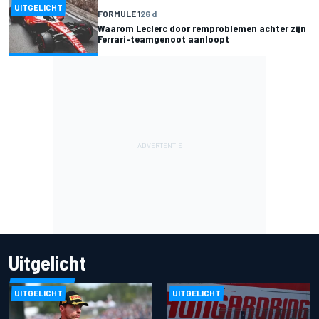
UITGELICHT
FORMULE 1
26 d
Waarom Leclerc door remproblemen achter zijn
Ferrari-teamgenoot aanloopt
Uitgelicht
UITGELICHT
UITGELICHT