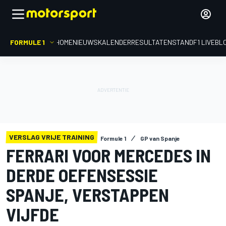
FORMULE 1
HOME
NIEUWS
KALENDER
RESULTATEN
STAND
F1 LIVEBL
VERSLAG VRIJE TRAINING
Formule 1
GP van Spanje
FERRARI VOOR MERCEDES IN
DERDE OEFENSESSIE
SPANJE, VERSTAPPEN
VIJFDE