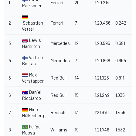
1
Ferrari
20
1.20.214
Raikkonen
2
Sebastian
Ferrari
7
1.20.456
0.242
Vettel
Lewis
3
Mercedes
12
1.20.595
0.381
Hamilton
Valtteri
4
Mercedes
7
1.20.868
0.654
Bottas
Max
5
Red Bull
14
1.21.025
0.811
Verstappen
Daniel
6
Red Bull
15
1.21.249
1.035
Ricciardo
Nico
7
Renault
13
1'21.670
1.456
Hülkenberg
Felipe
8
Williams
19
1.21.746
1.532
Massa