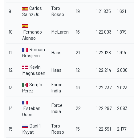
Carlos
Toro
9
19
1.21.835
1.621
Sainz Jr.
Rosso
10
Fernando
McLaren
16
1.22.093
1.879
Alonso
Romain
11
Haas
21
1.22.128
1.914
Grosjean
Kevin
12
Haas
12
1.22.214
2.000
Magnussen
Sergio
Force
13
19
1.22.237
2.023
Perez
India
Force
14
Esteban
22
1.22.297
2.083
India
Ocon
Daniil
Toro
15
15
1.22.391
2.177
Kvyat
Rosso