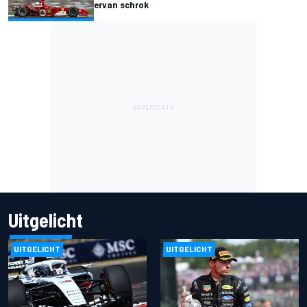
ervan schrok
Uitgelicht
UITGELICHT
UITGELICHT