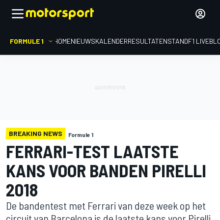
FORMULE 1
HOME
NIEUWS
KALENDER
RESULTATEN
STAND
F1 LIVEBL
BREAKING NEWS
Formule 1
FERRARI-TEST LAATSTE
KANS VOOR BANDEN PIRELLI
2018
De bandentest met Ferrari van deze week op het
circuit van Barcelona is de laatste kans voor Pirelli