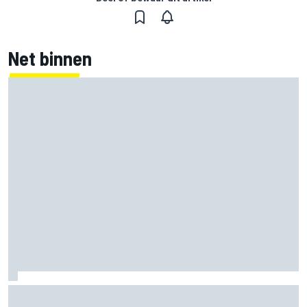
Net binnen
Grasser bevestigt voormalig DTM-racewinnaar als
vervanger: test Paul binnenkort?