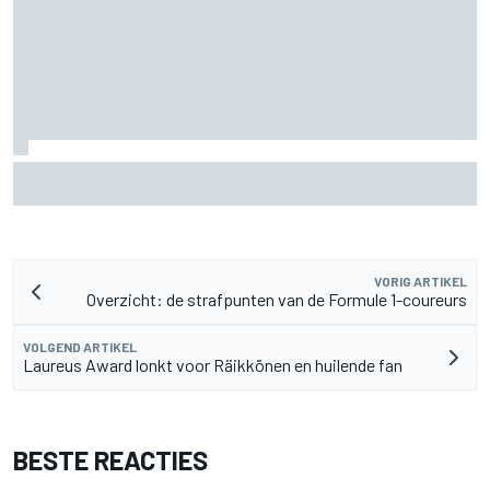
Waarom McLaren zijn F1-auto van 2026 nog blijft
doorontwikkelen
VORIG ARTIKEL
Overzicht: de strafpunten van de Formule 1-coureurs
VOLGEND ARTIKEL
Laureus Award lonkt voor Räikkönen en huilende fan
BESTE REACTIES