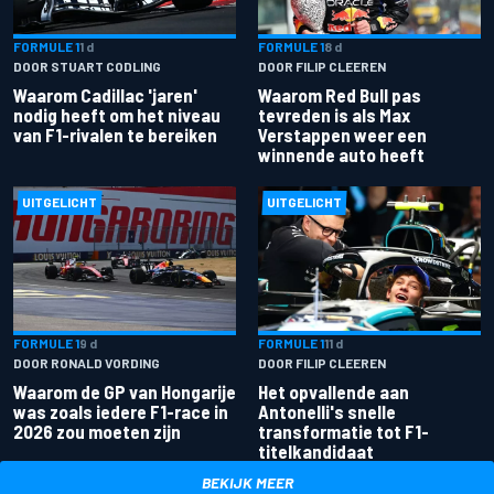
FORMULE 1
1 d
FORMULE 1
8 d
DOOR STUART CODLING
DOOR FILIP CLEEREN
Waarom Cadillac 'jaren'
Waarom Red Bull pas
nodig heeft om het niveau
tevreden is als Max
van F1-rivalen te bereiken
Verstappen weer een
winnende auto heeft
UITGELICHT
UITGELICHT
FORMULE 1
9 d
FORMULE 1
11 d
DOOR RONALD VORDING
DOOR FILIP CLEEREN
Waarom de GP van Hongarije
Het opvallende aan
was zoals iedere F1-race in
Antonelli's snelle
2026 zou moeten zijn
transformatie tot F1-
titelkandidaat
BEKIJK MEER