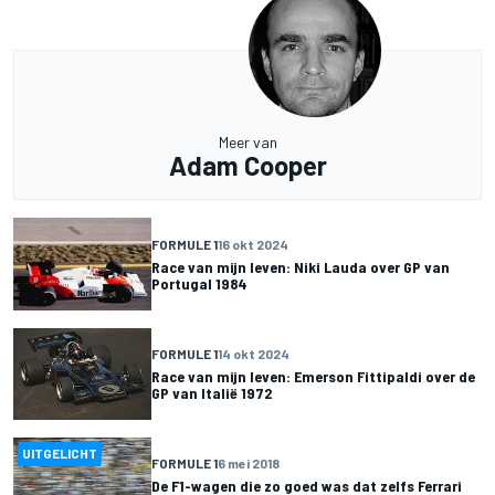
Meer van
Adam Cooper
FORMULE 1
16 okt 2024
Race van mijn leven: Niki Lauda over GP van
Portugal 1984
FORMULE 1
14 okt 2024
Race van mijn leven: Emerson Fittipaldi over de
GP van Italië 1972
UITGELICHT
FORMULE 1
6 mei 2018
De F1-wagen die zo goed was dat zelfs Ferrari