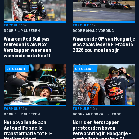
FORMULE 1
5 d
FORMULE 1
6 d
DOOR FILIP CLEEREN
DOOR RONALD VORDING
Waarom Red Bull pas
Waarom de GP van Hongarije
tevreden is als Max
was zoals iedere F1-race in
Verstappen weer een
2026 zou moeten zijn
winnende auto heeft
UITGELICHT
UITGELICHT
FORMULE 1
9 d
FORMULE 1
10 d
DOOR FILIP CLEEREN
DOOR JAKE BOXALL-LEGGE
Het opvallende aan
Norris en Verstappen
Antonelli's snelle
presteerden boven
transformatie tot F1-
verwachting in Hongarije -
titelkandidaat
symbolisch voor hun F1-