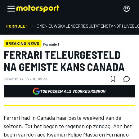
FORMULE 1
HOME
NIEUWS
KALENDER
RESULTATEN
STAND
F1 LIVEBL
BREAKING NEWS
Formule 1
FERRARI TELEURGESTELD
NA GEMISTE KANS CANADA
Bewerkt:
13 jun 2011, 09:33
TOEVOEGEN ALS VOORKEURSBRON
Ferrari had in Canada haar beste weekend van de
seizoen. Tot het begon te regenen op zondag. Aan het
begin van de race kwamen Felipe Massa en Fernando