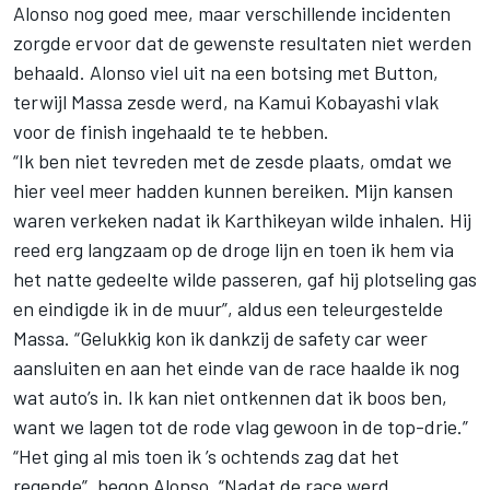
Alonso nog goed mee, maar verschillende incidenten
zorgde ervoor dat de gewenste resultaten niet werden
behaald. Alonso viel uit na een botsing met Button,
terwijl Massa zesde werd, na Kamui Kobayashi vlak
voor de finish ingehaald te te hebben.
“Ik ben niet tevreden met de zesde plaats, omdat we
hier veel meer hadden kunnen bereiken. Mijn kansen
waren verkeken nadat ik Karthikeyan wilde inhalen. Hij
reed erg langzaam op de droge lijn en toen ik hem via
het natte gedeelte wilde passeren, gaf hij plotseling gas
en eindigde ik in de muur”, aldus een teleurgestelde
Massa. “Gelukkig kon ik dankzij de safety car weer
aansluiten en aan het einde van de race haalde ik nog
wat auto’s in. Ik kan niet ontkennen dat ik boos ben,
want we lagen tot de rode vlag gewoon in de top-drie.”
“Het ging al mis toen ik ’s ochtends zag dat het
regende”, begon Alonso. “Nadat de race werd