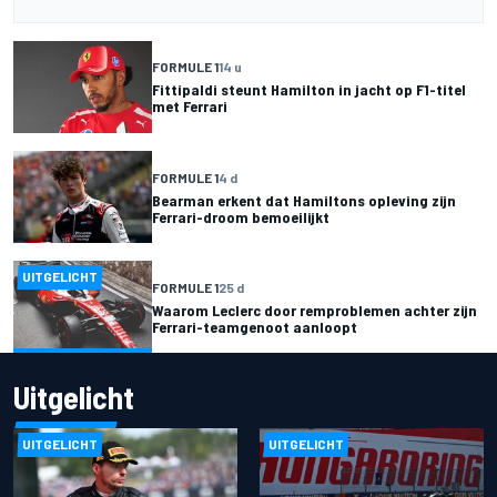
FORMULE 1
14 u
Fittipaldi steunt Hamilton in jacht op F1-titel
met Ferrari
FORMULE 1
4 d
Bearman erkent dat Hamiltons opleving zijn
Ferrari-droom bemoeilijkt
UITGELICHT
FORMULE 1
25 d
Waarom Leclerc door remproblemen achter zijn
Ferrari-teamgenoot aanloopt
Uitgelicht
UITGELICHT
UITGELICHT