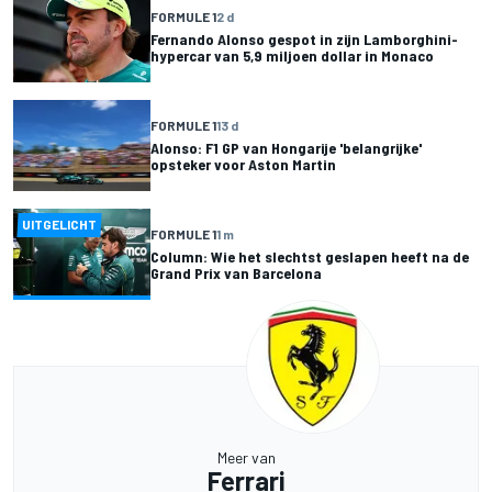
FORMULE 1
2 d
Fernando Alonso gespot in zijn Lamborghini-
hypercar van 5,9 miljoen dollar in Monaco
FORMULE 1
13 d
Alonso: F1 GP van Hongarije 'belangrijke'
opsteker voor Aston Martin
UITGELICHT
FORMULE 1
1 m
Column: Wie het slechtst geslapen heeft na de
Grand Prix van Barcelona
Meer van
Ferrari