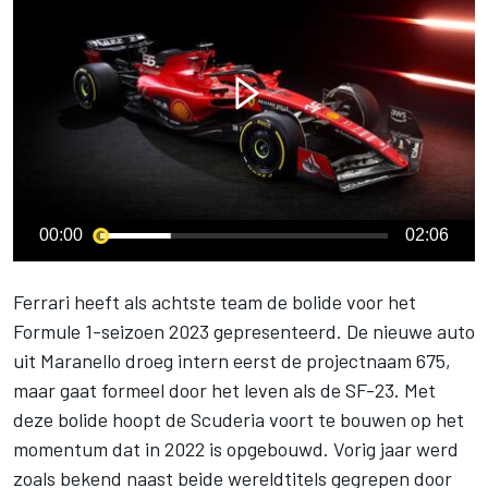
00:00
02:06
Ferrari
heeft als achtste team de bolide voor het
Formule 1-seizoen 2023 gepresenteerd. De nieuwe auto
uit Maranello droeg intern eerst de projectnaam 675,
maar gaat formeel door het leven als de SF-23. Met
deze bolide hoopt de Scuderia voort te bouwen op het
momentum dat in 2022 is opgebouwd. Vorig jaar werd
zoals bekend naast beide wereldtitels gegrepen door