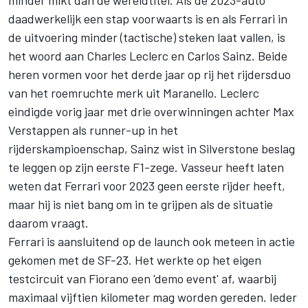
minder mikt dan de wereldtitel. Als de 2023-auto
daadwerkelijk een stap voorwaarts is en als Ferrari in
de uitvoering minder (tactische) steken laat vallen, is
het woord aan Charles Leclerc en Carlos Sainz. Beide
heren vormen voor het derde jaar op rij het rijdersduo
van het roemruchte merk uit Maranello. Leclerc
eindigde vorig jaar met drie overwinningen achter
Max
Verstappen
als runner-up in het
rijderskampioenschap, Sainz wist in Silverstone beslag
te leggen op zijn eerste F1-zege. Vasseur heeft laten
weten dat Ferrari voor 2023 geen eerste rijder heeft,
maar hij is niet bang om in te grijpen als de situatie
daarom vraagt.
Ferrari is aansluitend op de launch ook meteen in actie
gekomen met de SF-23. Het werkte op het eigen
testcircuit van Fiorano een 'demo event' af, waarbij
maximaal vijftien kilometer mag worden gereden. Ieder