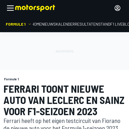
FORMULE 1
HOME
NIEUWS
KALENDER
RESULTATEN
STAND
F1 LIVEBL
Formule 1
FERRARI TOONT NIEUWE
AUTO VAN LECLERC EN SAINZ
VOOR F1-SEIZOEN 2023
Ferrari heeft op het eigen testcircuit van Fiorano
de nieuwe auto voor het Formule 1-seizoen 2023