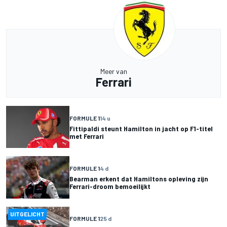
Meer van
Ferrari
FORMULE 1
14 u
Fittipaldi steunt Hamilton in jacht op F1-titel
met Ferrari
FORMULE 1
4 d
Bearman erkent dat Hamiltons opleving zijn
Ferrari-droom bemoeilijkt
UITGELICHT
FORMULE 1
25 d