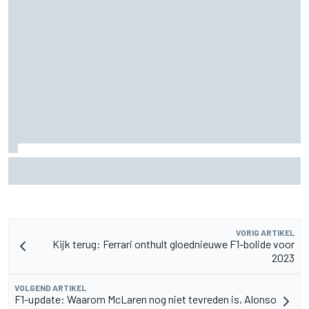
MotoGP Grand Prix van Groot-Brittannië 2026: tijden,
uitzending en meer
VORIG ARTIKEL
Kijk terug: Ferrari onthult gloednieuwe F1-bolide voor
2023
VOLGEND ARTIKEL
F1-update: Waarom McLaren nog niet tevreden is, Alonso