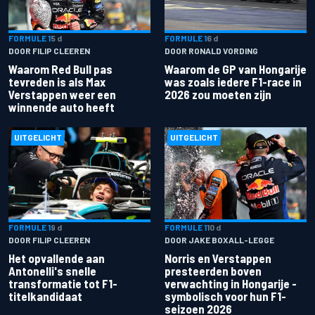
FORMULE 1
5 d
FORMULE 1
6 d
DOOR FILIP CLEEREN
DOOR RONALD VORDING
Waarom Red Bull pas
Waarom de GP van Hongarije
tevreden is als Max
was zoals iedere F1-race in
Verstappen weer een
2026 zou moeten zijn
winnende auto heeft
UITGELICHT
UITGELICHT
FORMULE 1
9 d
FORMULE 1
10 d
DOOR FILIP CLEEREN
DOOR JAKE BOXALL-LEGGE
Het opvallende aan
Norris en Verstappen
Antonelli's snelle
presteerden boven
transformatie tot F1-
verwachting in Hongarije -
titelkandidaat
symbolisch voor hun F1-
seizoen 2026