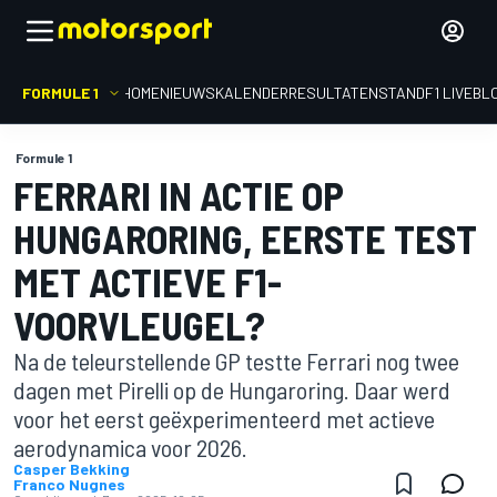
FORMULE 1
HOME
NIEUWS
KALENDER
RESULTATEN
STAND
F1 LIVEBL
Formule 1
FERRARI IN ACTIE OP
HUNGARORING, EERSTE TEST
MET ACTIEVE F1-
VOORVLEUGEL?
Na de teleurstellende GP testte Ferrari nog twee
dagen met Pirelli op de Hungaroring. Daar werd
voor het eerst geëxperimenteerd met actieve
aerodynamica voor 2026.
Casper Bekking
Franco Nugnes