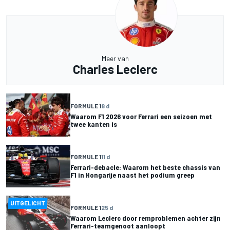
Meer van
Charles Leclerc
FORMULE 1
8 d
Waarom F1 2026 voor Ferrari een seizoen met
twee kanten is
FORMULE 1
11 d
Ferrari-debacle: Waarom het beste chassis van
F1 in Hongarije naast het podium greep
UITGELICHT
FORMULE 1
25 d
Waarom Leclerc door remproblemen achter zijn
Ferrari-teamgenoot aanloopt