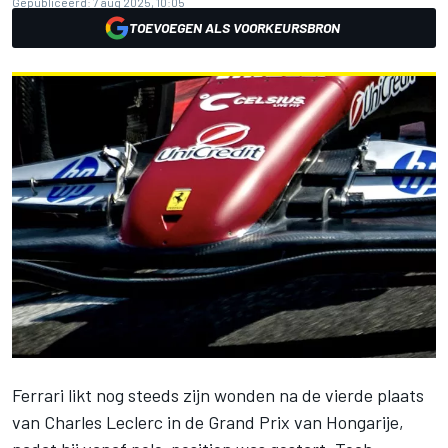
Gepubliceerd:
7 aug 2025, 10:05
TOEVOEGEN ALS VOORKEURSBRON
Ferrari
likt nog steeds zijn wonden na de vierde plaats
van
Charles Leclerc
in de Grand Prix van Hongarije,