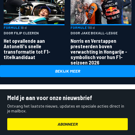
FORMULE 1
9 d
FORMULE 1
10 d
DOOR FILIP CLEEREN
DOOR JAKE BOXALL-LEGGE
Het opvallende aan
Norris en Verstappen
Antonelli's snelle
presteerden boven
transformatie tot F1-
verwachting in Hongarije -
titelkandidaat
symbolisch voor hun F1-
seizoen 2026
BEKIJK MEER
Meld je aan voor onze nieuwsbrief
Ontvang het laatste nieuws, updates en speciale acties direct in
je mailbox.
ABONNEER