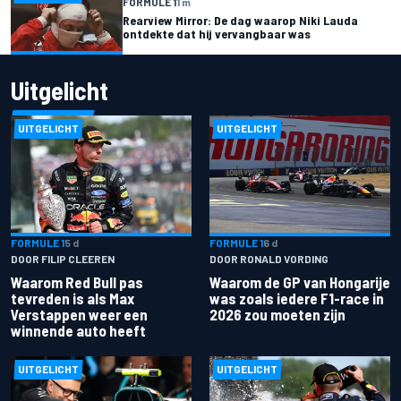
FORMULE 1
1 m
Rearview Mirror: De dag waarop Niki Lauda
ontdekte dat hij vervangbaar was
Uitgelicht
UITGELICHT
UITGELICHT
FORMULE 1
5 d
FORMULE 1
6 d
DOOR FILIP CLEEREN
DOOR RONALD VORDING
Waarom Red Bull pas
Waarom de GP van Hongarije
tevreden is als Max
was zoals iedere F1-race in
Verstappen weer een
2026 zou moeten zijn
winnende auto heeft
UITGELICHT
UITGELICHT