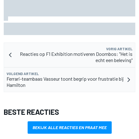
MotoGP Grand Prix van Groot-Brittannië 2026: tijden,
uitzending en meer
VORIG ARTIKEL
Reacties op F1 Exhibition motiveren Doornbos: "Het is
echt een beleving"
VOLGEND ARTIKEL
Ferrari-teambaas Vasseur toont begrip voor frustratie bij
Hamilton
BESTE REACTIES
BEKIJK ALLE REACTIES EN PRAAT MEE