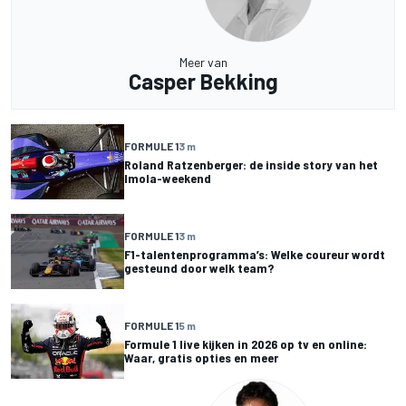
Meer van
Casper Bekking
FORMULE 1
3 m
Roland Ratzenberger: de inside story van het
Imola-weekend
FORMULE 1
3 m
F1-talentenprogramma’s: Welke coureur wordt
gesteund door welk team?
FORMULE 1
5 m
Formule 1 live kijken in 2026 op tv en online:
Waar, gratis opties en meer