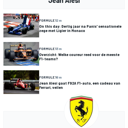
Jean Alesi
FORMULE 1
2 m
On this day: Dertig jaar na Panis' sensationele
zege met Ligier in Monaco
FORMULE 1
3 m
Overzicht: Welke coureur reed voor de meeste
F1-teams?
FORMULE 1
6 m
Jean Alesi gaat F92A F1-auto, een cadeau van
Ferrari, veilen