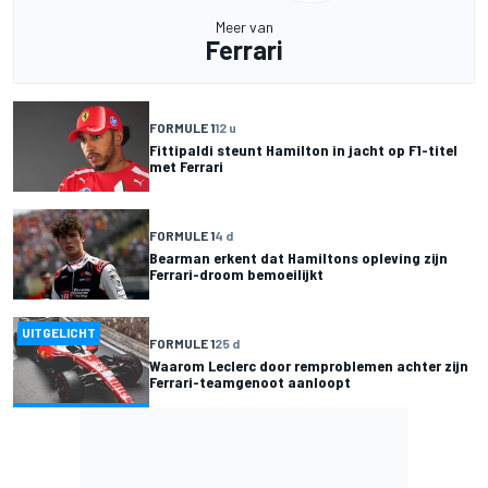
Meer van
Ferrari
FORMULE 1
12 u
Fittipaldi steunt Hamilton in jacht op F1-titel
met Ferrari
FORMULE 1
4 d
Bearman erkent dat Hamiltons opleving zijn
Ferrari-droom bemoeilijkt
UITGELICHT
FORMULE 1
25 d
Waarom Leclerc door remproblemen achter zijn
Ferrari-teamgenoot aanloopt