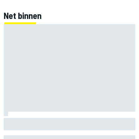
Net binnen
Clark, Senna, Antonelli – zo ontwikkelde het
leeftijdsrecord voor de grand chelem