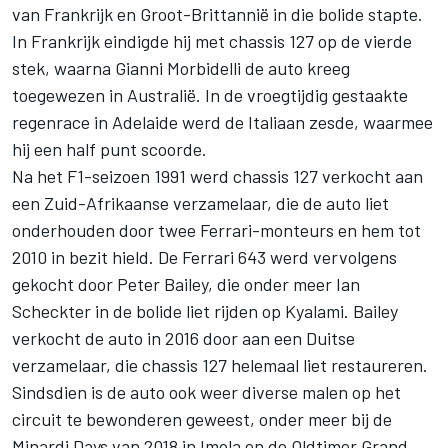
van Frankrijk en Groot-Brittannië in die bolide stapte.
In Frankrijk eindigde hij met chassis 127 op de vierde
stek, waarna
Gianni Morbidelli
de auto kreeg
toegewezen in Australië. In de vroegtijdig gestaakte
regenrace in Adelaide werd de Italiaan zesde, waarmee
hij een half punt scoorde.
Na het F1-seizoen 1991 werd chassis 127 verkocht aan
een Zuid-Afrikaanse verzamelaar, die de auto liet
onderhouden door twee Ferrari-monteurs en hem tot
2010 in bezit hield. De Ferrari 643 werd vervolgens
gekocht door Peter Bailey, die onder meer Ian
Scheckter in de bolide liet rijden op Kyalami. Bailey
verkocht de auto in 2016 door aan een Duitse
verzamelaar, die chassis 127 helemaal liet restaureren.
Sindsdien is de auto ook weer diverse malen op het
circuit te bewonderen geweest, onder meer bij de
Minardi Days van 2018 in Imola en de Oldtimer Grand