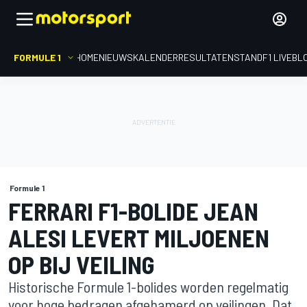
FORMULE 1
HOME
NIEUWS
KALENDER
RESULTATEN
STAND
F1 LIVEBL
Formule 1
FERRARI F1-BOLIDE JEAN
ALESI LEVERT MILJOENEN
OP BIJ VEILING
Historische Formule 1-bolides worden regelmatig
voor hoge bedragen afgehamerd op veilingen. Dat