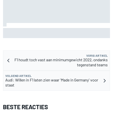
MotoGP Grand Prix van Groot-Brittannië 2026: tijden,
uitzending en meer
VORIG ARTIKEL
F1 houdt toch vast aan minimumgewicht 2022, ondanks
tegenstand teams
VOLGEND ARTIKEL
Audi: Willen in F1 laten zien waar 'Made in Germany' voor
staat
BESTE REACTIES