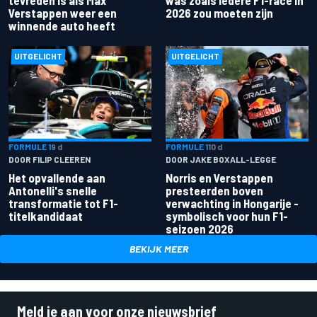
tevreden is als Max
was zoals iedere F1-race in
Verstappen weer een
2026 zou moeten zijn
winnende auto heeft
UITGELICHT
UITGELICHT
FORMULE 1
9 d
FORMULE 1
10 d
DOOR FILIP CLEEREN
DOOR JAKE BOXALL-LEGGE
Het opvallende aan
Norris en Verstappen
Antonelli's snelle
presteerden boven
transformatie tot F1-
verwachting in Hongarije -
titelkandidaat
symbolisch voor hun F1-
seizoen 2026
BEKIJK MEER
Meld je aan voor onze nieuwsbrief