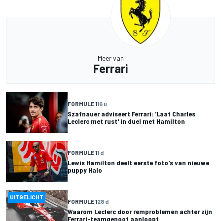
Meer van
Ferrari
FORMULE 1
16 u
Szafnauer adviseert Ferrari: 'Laat Charles
Leclerc met rust' in duel met Hamilton
FORMULE 1
1 d
Lewis Hamilton deelt eerste foto's van nieuwe
puppy Halo
UITGELICHT
FORMULE 1
28 d
Waarom Leclerc door remproblemen achter zijn
Ferrari-teamgenoot aanloopt