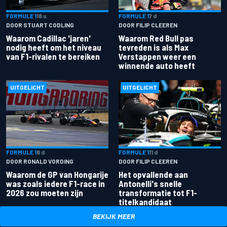
FORMULE 1
18 u
FORMULE 1
7 d
DOOR STUART CODLING
DOOR FILIP CLEEREN
Waarom Cadillac 'jaren'
Waarom Red Bull pas
nodig heeft om het niveau
tevreden is als Max
van F1-rivalen te bereiken
Verstappen weer een
winnende auto heeft
UITGELICHT
UITGELICHT
FORMULE 1
8 d
FORMULE 1
11 d
DOOR RONALD VORDING
DOOR FILIP CLEEREN
Waarom de GP van Hongarije
Het opvallende aan
was zoals iedere F1-race in
Antonelli's snelle
2026 zou moeten zijn
transformatie tot F1-
titelkandidaat
BEKIJK MEER