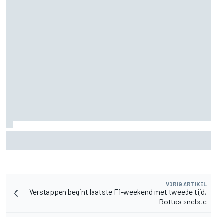
Marc Marquez steekt hand in eigen boezem na moeizame
British GP, maar raakt niet in paniek
VORIG ARTIKEL
Verstappen begint laatste F1-weekend met tweede tijd,
Bottas snelste