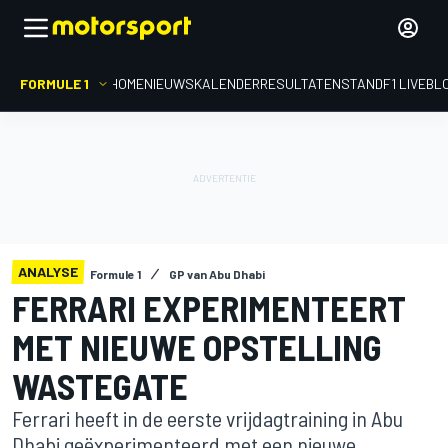
FORMULE 1
HOME
NIEUWS
KALENDER
RESULTATEN
STAND
F1 LIVEBL
ANALYSE
Formule 1
GP van Abu Dhabi
FERRARI EXPERIMENTEERT
MET NIEUWE OPSTELLING
WASTEGATE
Ferrari heeft in de eerste vrijdagtraining in Abu
Dhabi geëxperimenteerd met een nieuwe