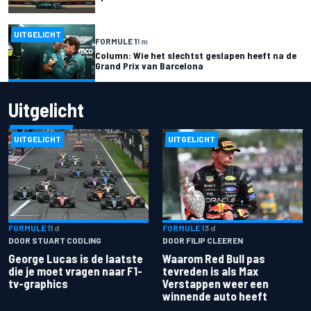
UITGELICHT
FORMULE 1
1 m
Column: Wie het slechtst geslapen heeft na de
Grand Prix van Barcelona
Uitgelicht
UITGELICHT
UITGELICHT
FORMULE 1
1 d
FORMULE 1
3 d
DOOR STUART CODLING
DOOR FILIP CLEEREN
George Lucas is de laatste
Waarom Red Bull pas
die je moet vragen naar F1-
tevreden is als Max
tv-graphics
Verstappen weer een
winnende auto heeft