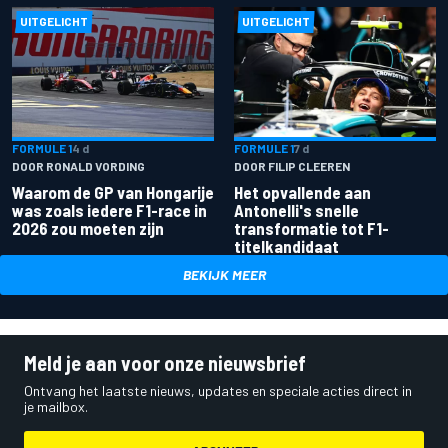
UITGELICHT
UITGELICHT
FORMULE 1
4 d
FORMULE 1
7 d
DOOR RONALD VORDING
DOOR FILIP CLEEREN
Waarom de GP van Hongarije
Het opvallende aan
was zoals iedere F1-race in
Antonelli's snelle
2026 zou moeten zijn
transformatie tot F1-
titelkandidaat
BEKIJK MEER
Meld je aan voor onze nieuwsbrief
Ontvang het laatste nieuws, updates en speciale acties direct in
je mailbox.