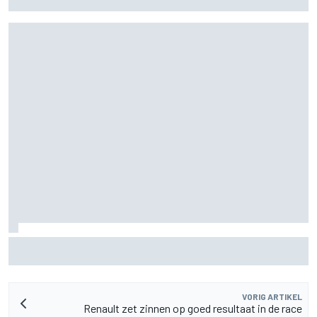
2026 niet op
De nieuwigheid van Cadillac is eraf, maar dat is juist een
compliment
VORIG ARTIKEL
Renault zet zinnen op goed resultaat in de race