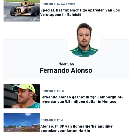
FORMULE 1
4 mrt 2019
Special: Het fabelachtige optreden van Jos
Verstappen in Maleisië
Meer van
Fernando Alonso
FORMULE 1
16 u
Fernando Alonso gespot in zijn Lamborghini-
hypercar van 5,9 miljoen dollar in Monaco
FORMULE 1
11 d
Alonso: F1 GP van Hongarije 'belangrijke'
opsteker voor Aston Martin