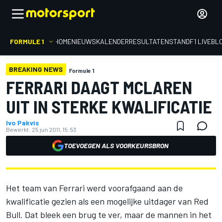
FORMULE 1
HOME
NIEUWS
KALENDER
RESULTATEN
STAND
F1 LIVEBL
BREAKING NEWS
Formule 1
FERRARI DAAGT MCLAREN
UIT IN STERKE KWALIFICATIE
Ivo Pakvis
Bewerkt:
25 jun 2011, 15:53
TOEVOEGEN ALS VOORKEURSBRON
Het team van Ferrari werd voorafgaand aan de
kwalificatie gezien als een mogelijke uitdager van Red
Bull. Dat bleek een brug te ver, maar de mannen in het