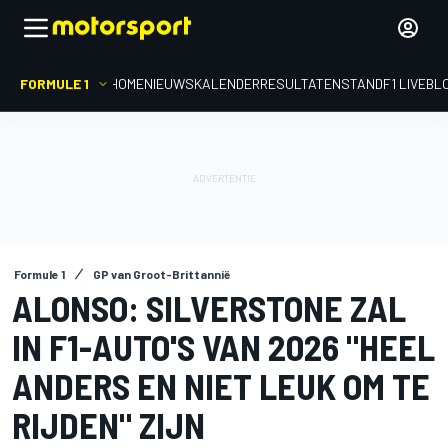
FORMULE 1
HOME
NIEUWS
KALENDER
RESULTATEN
STAND
F1 LIVEBL
Formule 1
GP van Groot-Brittannië
ALONSO: SILVERSTONE ZAL
IN F1-AUTO'S VAN 2026 "HEEL
ANDERS EN NIET LEUK OM TE
RIJDEN" ZIJN