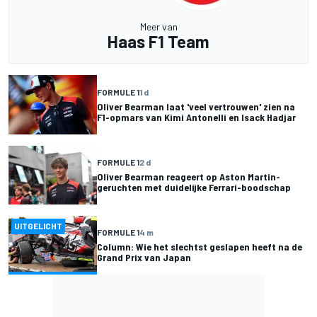
Meer van
Haas F1 Team
FORMULE 1
1 d
Oliver Bearman laat 'veel vertrouwen' zien na
F1-opmars van Kimi Antonelli en Isack Hadjar
FORMULE 1
2 d
Oliver Bearman reageert op Aston Martin-
geruchten met duidelijke Ferrari-boodschap
UITGELICHT
FORMULE 1
4 m
Column: Wie het slechtst geslapen heeft na de
Grand Prix van Japan