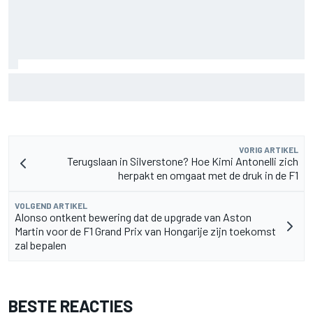
De nieuwigheid van Cadillac is eraf, maar dat is juist een
compliment
VORIG ARTIKEL
Terugslaan in Silverstone? Hoe Kimi Antonelli zich
herpakt en omgaat met de druk in de F1
VOLGEND ARTIKEL
Alonso ontkent bewering dat de upgrade van Aston
Martin voor de F1 Grand Prix van Hongarije zijn toekomst
zal bepalen
BESTE REACTIES