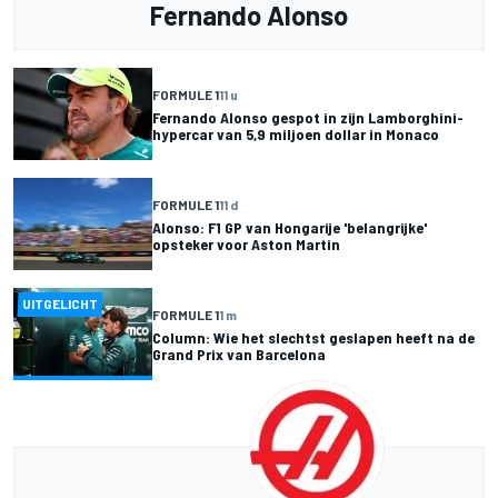
Fernando Alonso
FORMULE 1
11 u
Fernando Alonso gespot in zijn Lamborghini-
hypercar van 5,9 miljoen dollar in Monaco
FORMULE 1
11 d
Alonso: F1 GP van Hongarije 'belangrijke'
opsteker voor Aston Martin
UITGELICHT
FORMULE 1
1 m
Column: Wie het slechtst geslapen heeft na de
Grand Prix van Barcelona