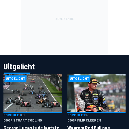
Uitgelicht
UITGELICHT
UITGELICHT
FORMULE 1
1 d
FORMULE 1
3 d
DOOR STUART CODLING
DOOR FILIP CLEEREN
George Lucas is de laatste
Waarom Red Bull pas