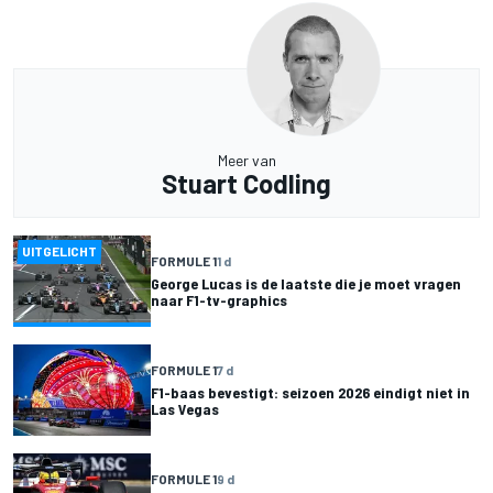
Meer van
Stuart Codling
UITGELICHT
FORMULE 1
1 d
George Lucas is de laatste die je moet vragen
naar F1-tv-graphics
FORMULE 1
7 d
F1-baas bevestigt: seizoen 2026 eindigt niet in
Las Vegas
FORMULE 1
9 d