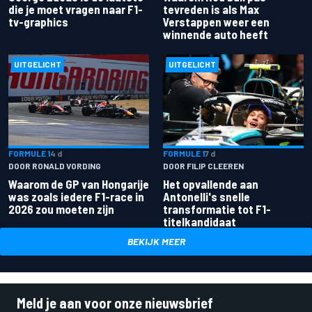
die je moet vragen naar F1-
tevreden is als Max
tv-graphics
Verstappen weer een
winnende auto heeft
UITGELICHT
UITGELICHT
FORMULE 1
4 d
FORMULE 1
7 d
DOOR RONALD VORDING
DOOR FILIP CLEEREN
Waarom de GP van Hongarije
Het opvallende aan
was zoals iedere F1-race in
Antonelli's snelle
2026 zou moeten zijn
transformatie tot F1-
titelkandidaat
BEKIJK MEER
Meld je aan voor onze nieuwsbrief