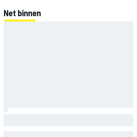
Net binnen
Mercedes houdt timing van upgrades voor rest F1-seizoen
2026 nauwlettend in de gaten