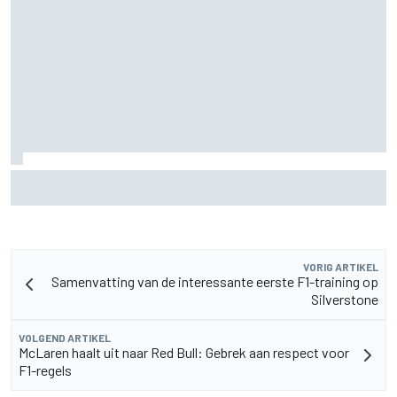
Waarom Cadillac 'jaren' nodig heeft om het niveau van F1-
rivalen te bereiken
VORIG ARTIKEL
Samenvatting van de interessante eerste F1-training op
Silverstone
VOLGEND ARTIKEL
McLaren haalt uit naar Red Bull: Gebrek aan respect voor
F1-regels