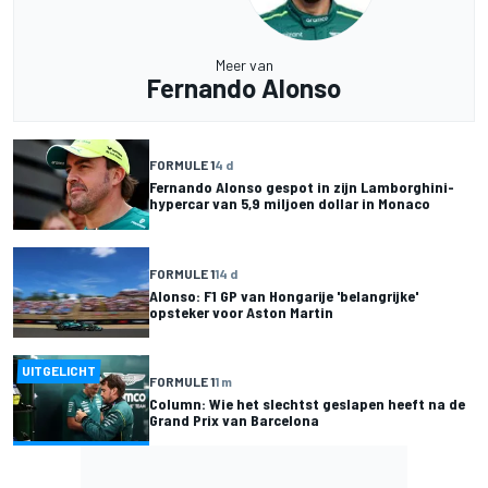
Meer van
Fernando Alonso
FORMULE 1
4 d
Fernando Alonso gespot in zijn Lamborghini-
hypercar van 5,9 miljoen dollar in Monaco
FORMULE 1
14 d
Alonso: F1 GP van Hongarije 'belangrijke'
opsteker voor Aston Martin
UITGELICHT
FORMULE 1
1 m
Column: Wie het slechtst geslapen heeft na de
Grand Prix van Barcelona