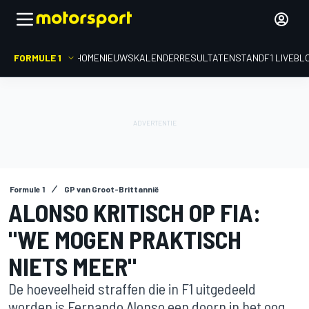
FORMULE 1
HOME
NIEUWS
KALENDER
RESULTATEN
STAND
F1 LIVEBL
Formule 1
GP van Groot-Brittannië
ALONSO KRITISCH OP FIA:
"WE MOGEN PRAKTISCH
NIETS MEER"
De hoeveelheid straffen die in F1 uitgedeeld
worden is Fernando Alonso een doorn in het oog.