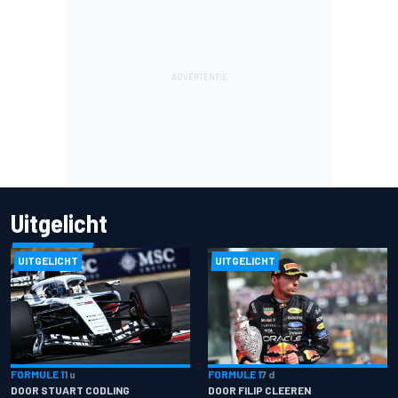
Uitgelicht
UITGELICHT
UITGELICHT
FORMULE 1
1 u
FORMULE 1
7 d
DOOR STUART CODLING
DOOR FILIP CLEEREN