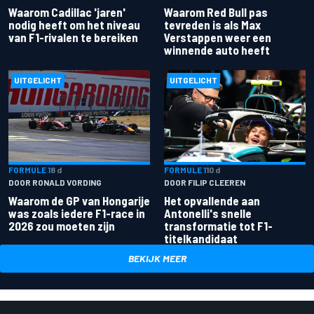
Waarom Cadillac 'jaren'
Waarom Red Bull pas
nodig heeft om het niveau
tevreden is als Max
van F1-rivalen te bereiken
Verstappen weer een
winnende auto heeft
UITGELICHT
UITGELICHT
FORMULE 1
8 d
FORMULE 1
10 d
DOOR RONALD VORDING
DOOR FILIP CLEEREN
Waarom de GP van Hongarije
Het opvallende aan
was zoals iedere F1-race in
Antonelli's snelle
2026 zou moeten zijn
transformatie tot F1-
titelkandidaat
BEKIJK MEER