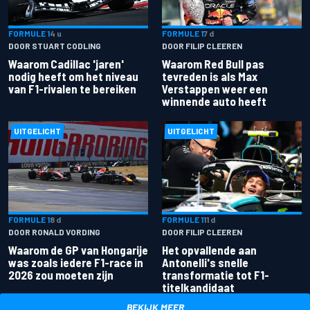
FORMULE 1
4 u
FORMULE 1
7 d
DOOR STUART CODLING
DOOR FILIP CLEEREN
Waarom Cadillac 'jaren'
Waarom Red Bull pas
nodig heeft om het niveau
tevreden is als Max
van F1-rivalen te bereiken
Verstappen weer een
winnende auto heeft
UITGELICHT
UITGELICHT
FORMULE 1
8 d
FORMULE 1
11 d
DOOR RONALD VORDING
DOOR FILIP CLEEREN
Waarom de GP van Hongarije
Het opvallende aan
was zoals iedere F1-race in
Antonelli's snelle
2026 zou moeten zijn
transformatie tot F1-
titelkandidaat
BEKIJK MEER