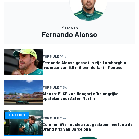
Meer van
Fernando Alonso
FORMULE 1
4 d
Fernando Alonso gespot in zijn Lamborghini-
hypercar van 5,9 miljoen dollar in Monaco
FORMULE 1
15 d
Alonso: F1 GP van Hongarije 'belangrijke'
opsteker voor Aston Martin
UITGELICHT
FORMULE 1
1 m
Column: Wie het slechtst geslapen heeft na de
Grand Prix van Barcelona