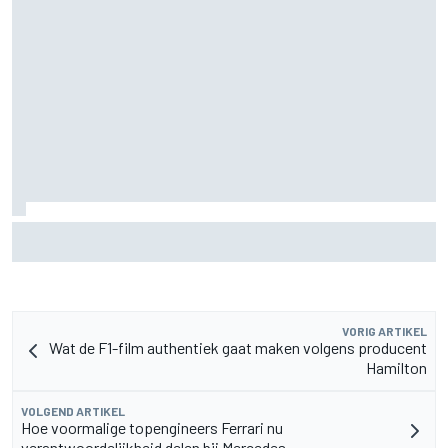
Szafnauer adviseert Ferrari: 'Laat Charles Leclerc met
rust' in duel met Hamilton
VORIG ARTIKEL
Wat de F1-film authentiek gaat maken volgens producent
Hamilton
VOLGEND ARTIKEL
Hoe voormalige topengineers Ferrari nu
verantwoordelijkheid delen bij Mercedes