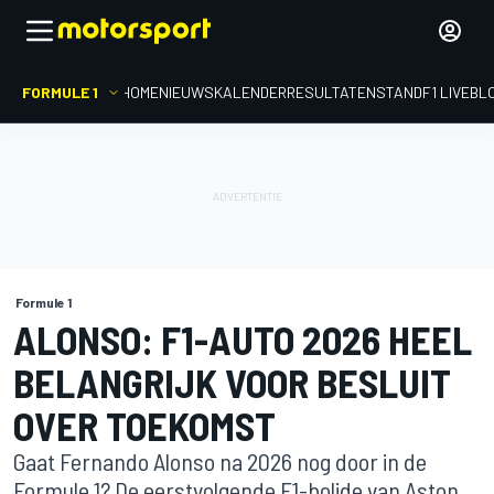
FORMULE 1
HOME
NIEUWS
KALENDER
RESULTATEN
STAND
F1 LIVEBL
Formule 1
ALONSO: F1-AUTO 2026 HEEL
BELANGRIJK VOOR BESLUIT
OVER TOEKOMST
Gaat Fernando Alonso na 2026 nog door in de
Formule 1? De eerstvolgende F1-bolide van Aston