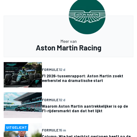
Meer van
Aston Martin Racing
FORMULE 1
2 d
F1 2026-tussenrapport: Aston Martin zoekt
eerherstel na dramatische start
FORMULE 1
2 d
Waarom Aston Martin aantrekkelijker is op de
F1-rijdersmarkt dan dat het lijkt
UITGELICHT
FORMULE 1
5 m
Column: Wie het slechtst geslapen heeft na de