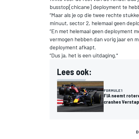
busstop[chicane] deployment te heb
“Maar als je op die twee rechte stukk
minuut, sector 2, helemaal geen depl
“En met helemaal geen deployment mog
vermogen hebben dan vorig jaar en mi
deployment afkapt.
“Dus ja, het is een uitdaging."
Lees ook:
FORMULE 1
FIA neemt rotere
crashes Versta
D