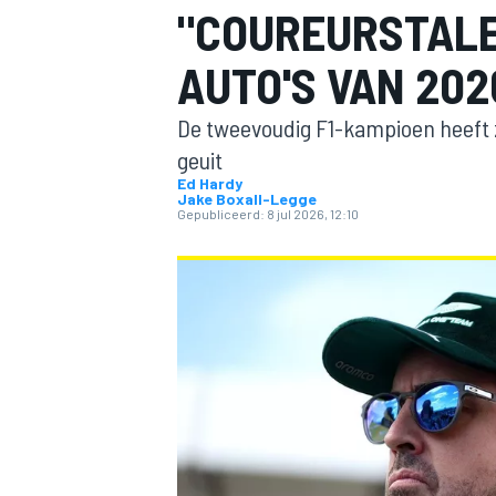
"COUREURSTALE
AUTO'S VAN 202
De tweevoudig F1-kampioen heeft z
geuit
Ed Hardy
Jake Boxall-Legge
Gepubliceerd:
8 jul 2026, 12:10
MOTOGP