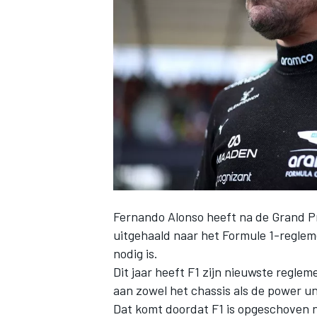
INDYCAR
Fernando Alonso
heeft na de Grand P
uitgehaald naar het Formule 1-regleme
nodig is.
WEC
DTM
Dit jaar heeft F1 zijn nieuwste regle
aan zowel het chassis als de power un
Dat komt doordat F1 is opgeschoven 