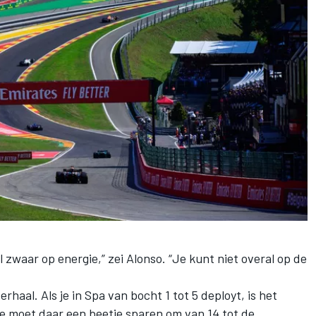
l zwaar op energie,” zei Alonso. “Je kunt niet overal op de
haal. Als je in Spa van bocht 1 tot 5 deployt, is het
 je moet daar een beetje sparen om van 14 tot de