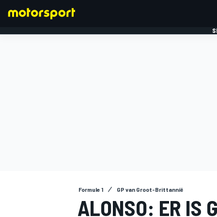
S
FORMULE 1
Formule 1
GP van Groot-Brittannië
ALONSO: ER IS 