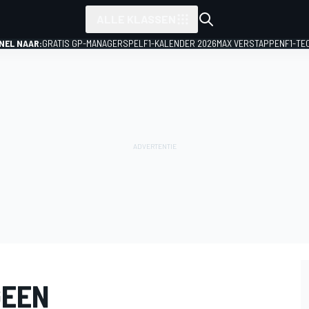
ALLE KLASSEN
NEL NAAR:
GRATIS GP-MANAGERSPEL
F1-KALENDER 2026
MAX VERSTAPPEN
F1-TE
GEEN