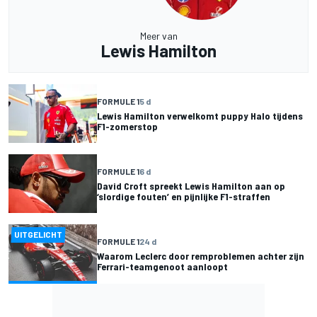
Meer van
Lewis Hamilton
FORMULE 1
5 d
Lewis Hamilton verwelkomt puppy Halo tijdens
F1-zomerstop
FORMULE 1
6 d
David Croft spreekt Lewis Hamilton aan op
‘slordige fouten’ en pijnlijke F1-straffen
UITGELICHT
FORMULE 1
24 d
Waarom Leclerc door remproblemen achter zijn
Ferrari-teamgenoot aanloopt