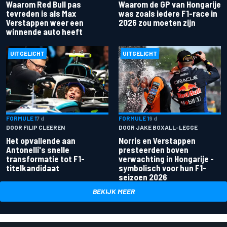
Waarom Red Bull pas
Waarom de GP van Hongarije
tevreden is als Max
was zoals iedere F1-race in
Verstappen weer een
2026 zou moeten zijn
winnende auto heeft
UITGELICHT
UITGELICHT
FORMULE 1
7 d
FORMULE 1
9 d
DOOR FILIP CLEEREN
DOOR JAKE BOXALL-LEGGE
Het opvallende aan
Norris en Verstappen
Antonelli's snelle
presteerden boven
transformatie tot F1-
verwachting in Hongarije -
titelkandidaat
symbolisch voor hun F1-
seizoen 2026
BEKIJK MEER