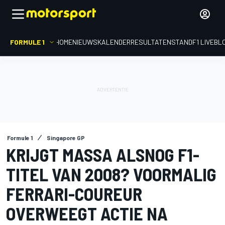
FORMULE 1
HOME
NIEUWS
KALENDER
RESULTATEN
STAND
F1 LIVEBL
Formule 1
Singapore GP
KRIJGT MASSA ALSNOG F1-
TITEL VAN 2008? VOORMALIG
FERRARI-COUREUR
OVERWEEGT ACTIE NA