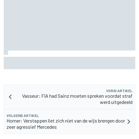
James Vowles blijft positief ondanks moeizame start
Williams 2026
VORIG ARTIKEL
Vasseur: FIA had Sainz moeten spreken voordat straf
werd uitgedeeld
VOLGEND ARTIKEL
Horner: Verstappen liet zich niet van de wijs brengen door
zeer agressief Mercedes