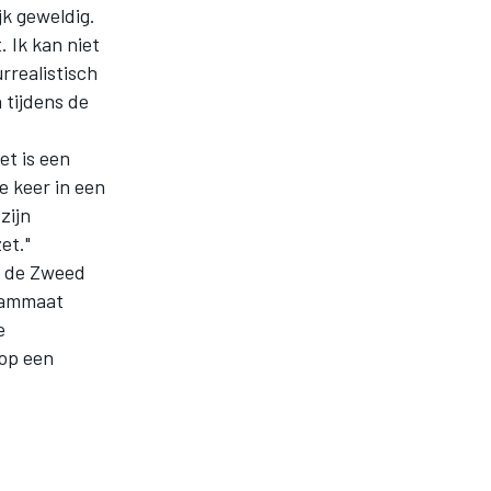
jk geweldig.
. Ik kan niet
rrealistisch
 tijdens de
et is een
e keer in een
zijn
et."
, de Zweed
teammaat
e
 op een