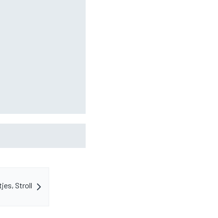
eraf, maar dat is juist
es, Stroll