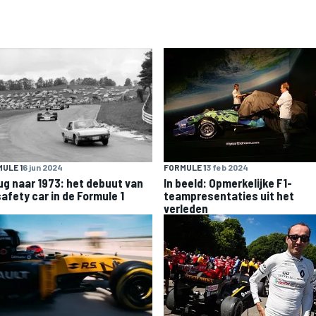
ULE 1
6 jun 2024
FORMULE 1
3 feb 2024
ug naar 1973: het debuut van
In beeld: Opmerkelijke F1-
safety car in de Formule 1
teampresentaties uit het
verleden