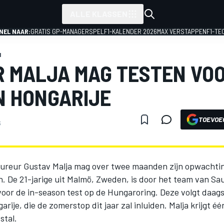
ALLE KLASSEN
NEL NAAR:
GRATIS GP-MANAGERSPEL
F1-KALENDER 2026
MAX VERSTAPPEN
F1-TE
1
R MALJA MAG TESTEN VO
N HONGARIJE
TOEVOE
3
ureur Gustav Malja mag over twee maanden zijn opwachti
. De 21-jarige uit Malmö, Zweden, is door het team van Sa
voor de in-season test op de Hungaroring. Deze volgt daag
arije, die de zomerstop dit jaar zal inluiden. Malja krijgt é
stal.