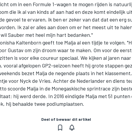
icht om in een Formule 1-wagen te mogen rijden is natuurli
oom die ik al van kinds af aan had en deze komt eindelijk uit
 gevoel te ervaren, ik ben er zeker van dat dat een erg su
rden. Ik zal er alles aan doen om er het meest uit te halen
 wil Sauber met heel mijn hart bedanken."
isha Kaltenborn geeft toe Malja al een tijdje te volgen. "H
oor Gustav om zijn droom waar te maken. Om voor de eerst
itten is voor elke coureur speciaal. We kijken al jaren naar 
, vooral afgelopen GP2-seizoen heeft hij grote stappen gez
weekends bezet Malja de negende plaats in het klassement
ntje voor Nyck de Vries. Achter de Nederlander en diens 
to scoorde Malja in de Monegaskische sprintrace zijn best
taat: hij werd derde. In 2016 eindigde Malja met 51 punten
ek, hij behaalde twee podiumplaatsen.
Deel of bewaar dit artikel