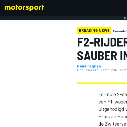
S
BREAKING NEWS
Formule 
F2-RIJDE
SAUBER I
René Fagnan
FORMULE 1
Gepubliceerd:
30 mei 2017, 08:2
Formule 2-co
een F1-wagen
uitgenodigd 
Prix van Hong
de Zwitserse 