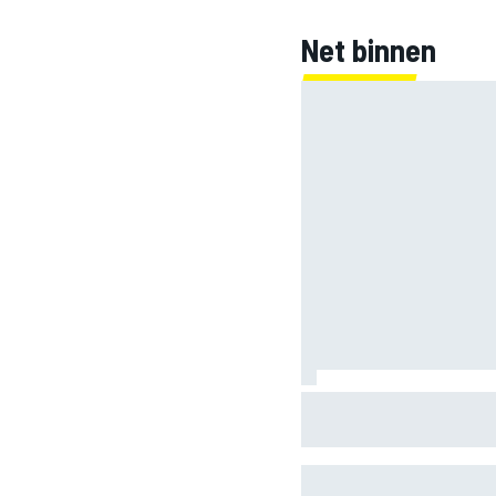
Net binnen
INDYCAR
Mercedes houdt timing v
WEC
DTM
seizoen 2026 nauwletten