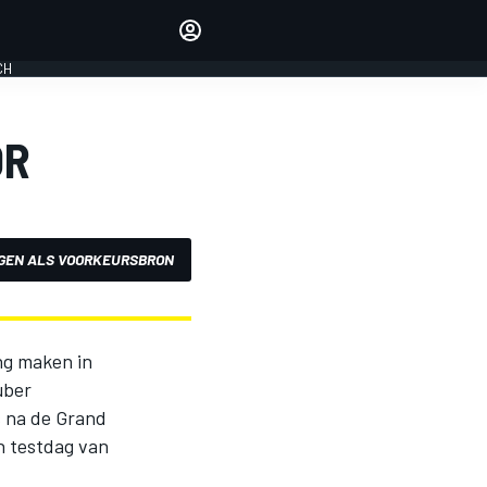
Laat je horen met de
reactiemodule
CH
LOGIN
EDITIE
OR
NEDERLAND
GEN ALS VOORKEURSBRON
ng maken in
uber
s na de Grand
én testdag van