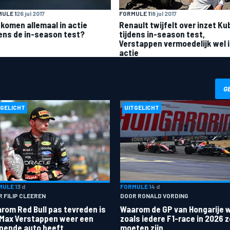
ULE 1
26 jul 2017
FORMULE 1
18 jul 2017
 komen allemaal in actie
Renault twijfelt over inzet Ku
dens de in-season test?
tijdens in-season test,
Verstappen vermoedelijk wel 
actie
G
TGELICHT
UITGELICHT
ULE 1
3 d
FORMULE 1
4 d
 FILIP CLEEREN
DOOR RONALD VORDING
rom Red Bull pas tevreden is
Waarom de GP van Hongarije 
 Max Verstappen weer een
zoals iedere F1-race in 2026 
nende auto heeft
moeten zijn