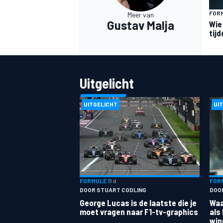
FORM
Meer van
Gustav Malja
Wie
tij
Uitgelicht
MEER RACEKLASSEN
UITGELICHT
UI
FORMULE 1
1 d
FORM
DOOR STUART CODLING
DOOR
George Lucas is de laatste die je
Waa
moet vragen naar F1-tv-graphics
als
win