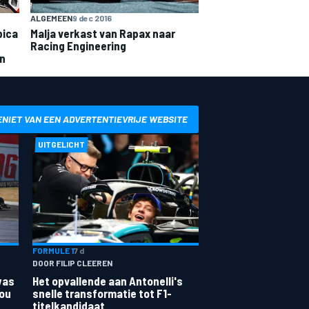
ALGEMEEN
9 dec 2016
Malja verkast van Rapax naar
bica
Racing Engineering
in
ENIET VAN EEN ADVERTENTIEVRIJE WEBSITE
UITGELICHT
FORMULE 1
7 d
DOOR FILIP CLEEREN
was
Het opvallende aan Antonelli's
zou
snelle transformatie tot F1-
titelkandidaat