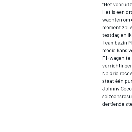
"Het vooruitz
Het is een dr
wachten om de
moment zal wo
testdag en ik
Teambazin Mon
mooie kans v
F1-wagen te z
MOTOGP
verrichtingen
Na drie race
staat één pu
Johnny Cecot
seizoensresul
dertiende st