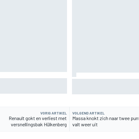
t problemen van Williams in F1
De nieuwigheid van Cadillac is 
een compliment
VORIG ARTIKEL
VOLGEND ARTIKEL
Renault gokt en verliest met
Massa knokt zich naar twee puntj
versnellingsbak Hülkenberg
valt weer uit