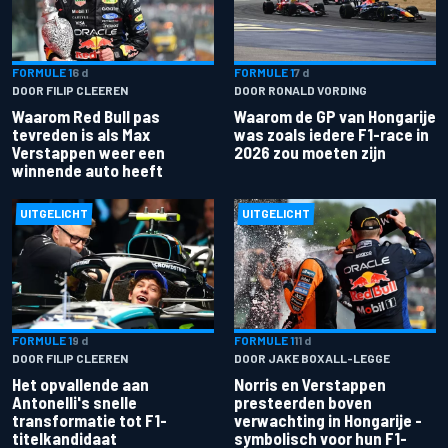
FORMULE 1
6 d
FORMULE 1
7 d
DOOR FILIP CLEEREN
DOOR RONALD VORDING
Waarom Red Bull pas
Waarom de GP van Hongarije
tevreden is als Max
was zoals iedere F1-race in
Verstappen weer een
2026 zou moeten zijn
winnende auto heeft
UITGELICHT
UITGELICHT
FORMULE 1
9 d
FORMULE 1
11 d
DOOR FILIP CLEEREN
DOOR JAKE BOXALL-LEGGE
Het opvallende aan
Norris en Verstappen
Antonelli's snelle
presteerden boven
transformatie tot F1-
verwachting in Hongarije -
titelkandidaat
symbolisch voor hun F1-