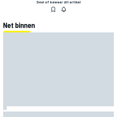
Deel of bewaar dit artikel
Net binnen
Zarco stapt drie maanden na zware blessure weer op de