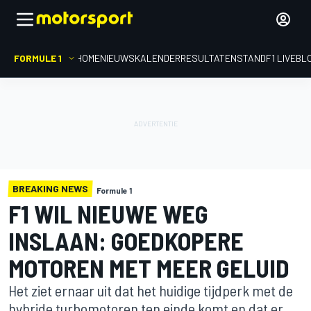
FORMULE 1
HOME
NIEUWS
KALENDER
RESULTATEN
STAND
F1 LIVEBL
BREAKING NEWS
Formule 1
F1 WIL NIEUWE WEG
INSLAAN: GOEDKOPERE
MOTOREN MET MEER GELUID
Het ziet ernaar uit dat het huidige tijdperk met de
hybride turbomotoren ten einde komt en dat er