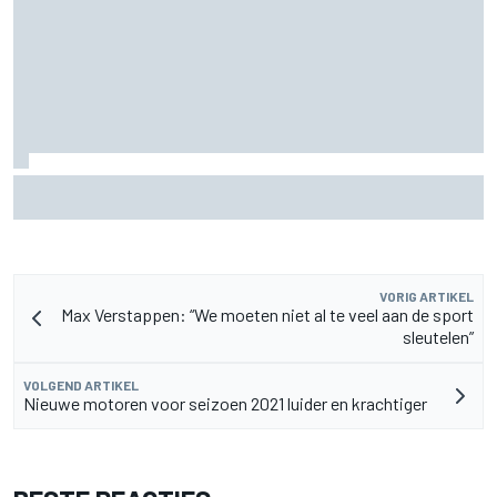
"Iedereen was blij, behalve hij" – Franco Colapinto deelt
veelzeggende anekdote over Flavio Briatore
VORIG ARTIKEL
Max Verstappen: “We moeten niet al te veel aan de sport
sleutelen”
VOLGEND ARTIKEL
Nieuwe motoren voor seizoen 2021 luider en krachtiger