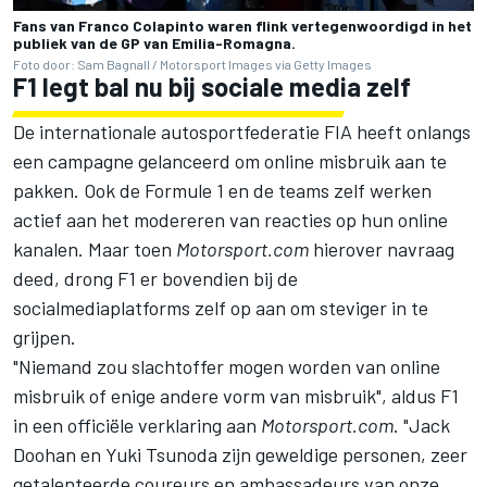
Fans van Franco Colapinto waren flink vertegenwoordigd in het
publiek van de GP van Emilia-Romagna.
Foto door: Sam Bagnall / Motorsport Images via Getty Images
F1 legt bal nu bij sociale media zelf
De internationale autosportfederatie FIA heeft onlangs
een campagne gelanceerd om online misbruik aan te
pakken. Ook de Formule 1 en de teams zelf werken
actief aan het modereren van reacties op hun online
kanalen. Maar toen
Motorsport.com
hierover navraag
deed, drong F1 er bovendien bij de
socialmediaplatforms zelf op aan om steviger in te
grijpen.
"Niemand zou slachtoffer mogen worden van online
misbruik of enige andere vorm van misbruik", aldus F1
in een officiële verklaring aan
Motorsport.com
. "Jack
Doohan en Yuki Tsunoda zijn geweldige personen, zeer
getalenteerde coureurs en ambassadeurs van onze