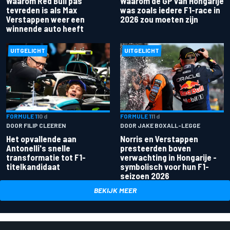
Waarom Red Bull pas
Waarom de GP van Hongarije
tevreden is als Max
was zoals iedere F1-race in
Verstappen weer een
2026 zou moeten zijn
winnende auto heeft
UITGELICHT
UITGELICHT
FORMULE 1
10 d
FORMULE 1
11 d
DOOR FILIP CLEEREN
DOOR JAKE BOXALL-LEGGE
Het opvallende aan
Norris en Verstappen
Antonelli's snelle
presteerden boven
transformatie tot F1-
verwachting in Hongarije -
titelkandidaat
symbolisch voor hun F1-
seizoen 2026
BEKIJK MEER