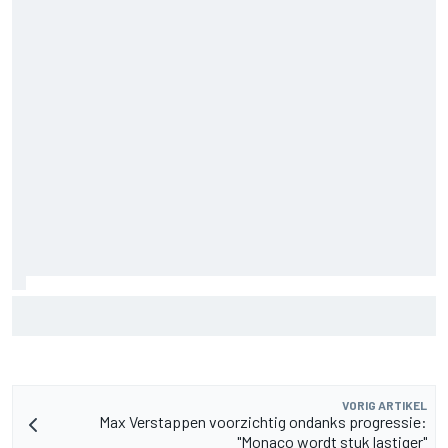
Christian Lundgaard moet in Portland van achteren komen
na problemen in kwalificatie
VORIG ARTIKEL
Max Verstappen voorzichtig ondanks progressie:
"Monaco wordt stuk lastiger"