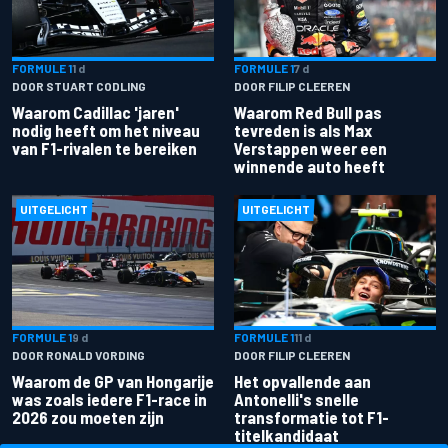
FORMULE 1
1 d
FORMULE 1
7 d
DOOR STUART CODLING
DOOR FILIP CLEEREN
Waarom Cadillac 'jaren'
Waarom Red Bull pas
nodig heeft om het niveau
tevreden is als Max
van F1-rivalen te bereiken
Verstappen weer een
winnende auto heeft
UITGELICHT
UITGELICHT
FORMULE 1
9 d
FORMULE 1
11 d
DOOR RONALD VORDING
DOOR FILIP CLEEREN
Waarom de GP van Hongarije
Het opvallende aan
was zoals iedere F1-race in
Antonelli's snelle
2026 zou moeten zijn
transformatie tot F1-
titelkandidaat