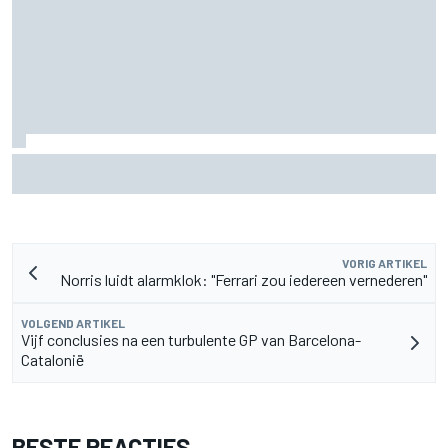
Waarom McLaren zijn F1-auto van 2026 nog blijft
doorontwikkelen
VORIG ARTIKEL
Norris luidt alarmklok: "Ferrari zou iedereen vernederen"
VOLGEND ARTIKEL
Vijf conclusies na een turbulente GP van Barcelona-
Catalonië
BESTE REACTIES