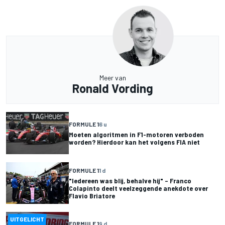
Meer van
Ronald Vording
FORMULE 1
6 u
Moeten algoritmen in F1-motoren verboden
worden? Hierdoor kan het volgens FIA niet
FORMULE 1
1 d
"Iedereen was blij, behalve hij" – Franco
Colapinto deelt veelzeggende anekdote over
Flavio Briatore
UITGELICHT
FORMULE 1
9 d