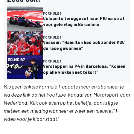
FORMULE 1
Colapinto teruggezet naar P10 na straf
voor gele vlag in Barcelona
FORMULE 1
Vasseur: "Hamilton had ook zonder VSC
de race gewonnen"
FORMULE 1
Verstappen na P4 in Barcelona: "Komen
op alle vlakken net tekort"
Mis geen enkele Formule 1-update meer en abonneer je
via deze link op het YouTube-kanaal van Motorsport.com
Nederland. Klik ook even op het belletje, dan krijg je
meteen een melding wanneer er weer een nieuwe F1-
video voor je klaar staat!