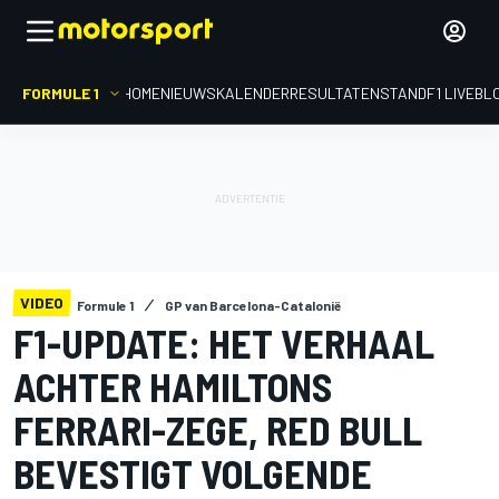
FORMULE 1
HOME
NIEUWS
KALENDER
RESULTATEN
STAND
F1 LIVEBL
VIDEO
Formule 1
GP van Barcelona-Catalonië
F1-UPDATE: HET VERHAAL
ACHTER HAMILTONS
FERRARI-ZEGE, RED BULL
BEVESTIGT VOLGENDE