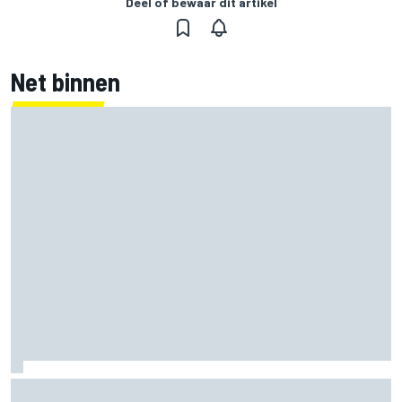
Deel of bewaar dit artikel
Net binnen
Grasser bevestigt voormalig DTM-racewinnaar als