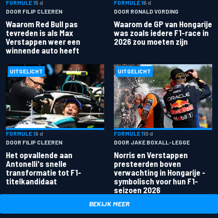
FORMULE 1
5 d
FORMULE 1
6 d
DOOR FILIP CLEEREN
DOOR RONALD VORDING
Waarom Red Bull pas
Waarom de GP van Hongarije
tevreden is als Max
was zoals iedere F1-race in
Verstappen weer een
2026 zou moeten zijn
winnende auto heeft
UITGELICHT
UITGELICHT
FORMULE 1
9 d
FORMULE 1
10 d
DOOR FILIP CLEEREN
DOOR JAKE BOXALL-LEGGE
Het opvallende aan
Norris en Verstappen
Antonelli's snelle
presteerden boven
transformatie tot F1-
verwachting in Hongarije -
titelkandidaat
symbolisch voor hun F1-
seizoen 2026
BEKIJK MEER