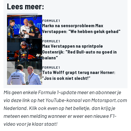
Lees meer:
FORMULE 1
Marko na sensorprobleem Max
Verstappen: "We hebben geluk gehad"
FORMULE 1
Max Verstappen na sprintpole
Oostenrijk: "Red Bull-auto nu goed in
balans"
FORMULE 1
Toto Wolff grapt terug naar Horner:
“Jos is ook niet slecht!”
Mis geen enkele Formule 1-update meer en abonneer je
via
deze link
op het YouTube-kanaal van Motorsport.com
Nederland. Klik ook even op het belletje, dan krijg je
meteen een melding wanneer er weer een nieuwe F1-
video voor je klaar staat!