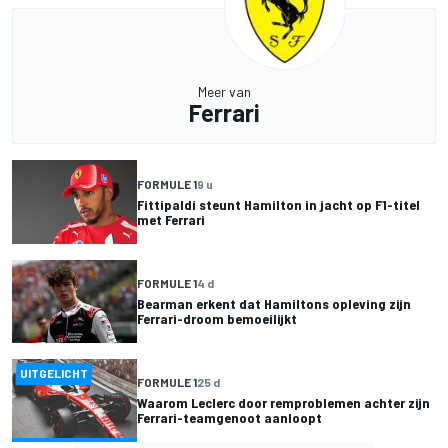
Meer van
Ferrari
FORMULE 1
9 u
Fittipaldi steunt Hamilton in jacht op F1-titel
met Ferrari
FORMULE 1
4 d
Bearman erkent dat Hamiltons opleving zijn
Ferrari-droom bemoeilijkt
UITGELICHT
FORMULE 1
25 d
Waarom Leclerc door remproblemen achter zijn
Ferrari-teamgenoot aanloopt