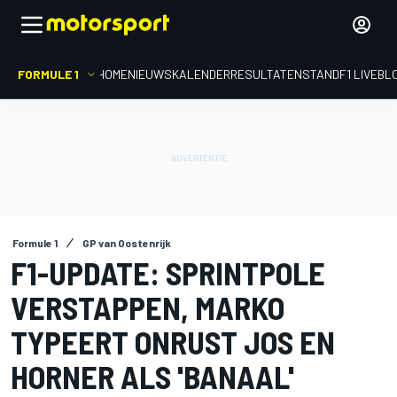
FORMULE 1
HOME
NIEUWS
KALENDER
RESULTATEN
STAND
F1 LIVEBL
Formule 1
GP van Oostenrijk
F1-UPDATE: SPRINTPOLE
VERSTAPPEN, MARKO
TYPEERT ONRUST JOS EN
HORNER ALS 'BANAAL'