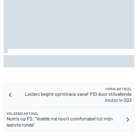
Pedro Acosta houdt hoop op eerste MotoGP-zege met KTM
VORIG ARTIKEL
Leclerc begint sprintrace vanaf P10 door stilvallende
motor in SQ3
VOLGEND ARTIKEL
Norris op P2: “Voelde me nooit comfortabel tot mijn
laatste ronde”