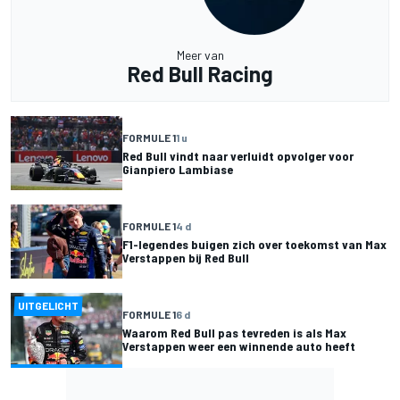
Meer van
Red Bull Racing
FORMULE 1
1 u
Red Bull vindt naar verluidt opvolger voor
Gianpiero Lambiase
FORMULE 1
4 d
F1-legendes buigen zich over toekomst van Max
Verstappen bij Red Bull
UITGELICHT
FORMULE 1
6 d
Waarom Red Bull pas tevreden is als Max
Verstappen weer een winnende auto heeft