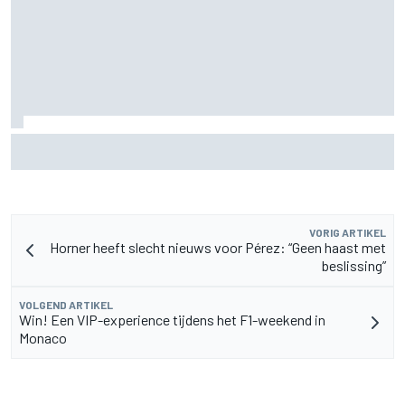
"Iedereen was blij, behalve hij" – Franco Colapinto deelt
veelzeggende anekdote over Flavio Briatore
VORIG ARTIKEL
Horner heeft slecht nieuws voor Pérez: “Geen haast met
beslissing”
VOLGEND ARTIKEL
Win! Een VIP-experience tijdens het F1-weekend in
Monaco