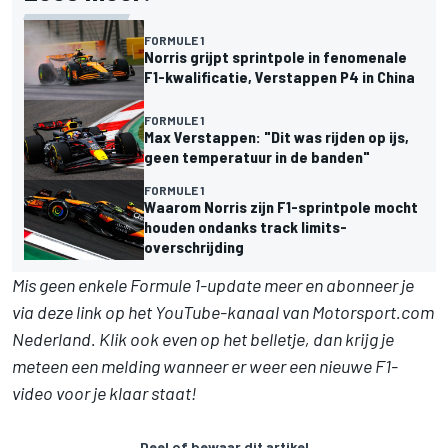
FORMULE 1
Norris grijpt sprintpole in fenomenale
F1-kwalificatie, Verstappen P4 in China
FORMULE 1
Max Verstappen: "Dit was rijden op ijs,
geen temperatuur in de banden"
FORMULE 1
Waarom Norris zijn F1-sprintpole mocht
houden ondanks track limits-
overschrijding
Mis geen enkele Formule 1-update meer en abonneer je
via
deze link
op het YouTube-kanaal van Motorsport.com
Nederland. Klik ook even op het belletje, dan krijg je
meteen een melding wanneer er weer een nieuwe F1-
video voor je klaar staat!
Deel of bewaar dit artikel