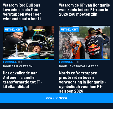
Waarom Red Bull pas
Waarom de GP van Hongarije
tevreden is als Max
was zoals iedere F1-race in
Verstappen weer een
2026 zou moeten zijn
winnende auto heeft
UITGELICHT
UITGELICHT
FORMULE 1
9 d
FORMULE 1
11 d
DOOR FILIP CLEEREN
DOOR JAKE BOXALL-LEGGE
Het opvallende aan
Norris en Verstappen
Antonelli's snelle
presteerden boven
transformatie tot F1-
verwachting in Hongarije -
titelkandidaat
symbolisch voor hun F1-
seizoen 2026
BEKIJK MEER