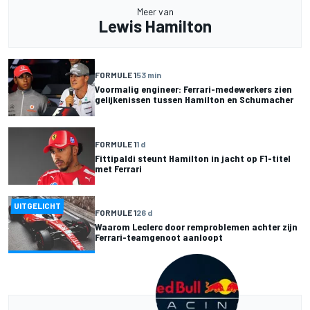
Meer van
Lewis Hamilton
FORMULE 1
53 min
Voormalig engineer: Ferrari-medewerkers zien
gelijkenissen tussen Hamilton en Schumacher
FORMULE 1
1 d
Fittipaldi steunt Hamilton in jacht op F1-titel
met Ferrari
UITGELICHT
FORMULE 1
26 d
Waarom Leclerc door remproblemen achter zijn
Ferrari-teamgenoot aanloopt