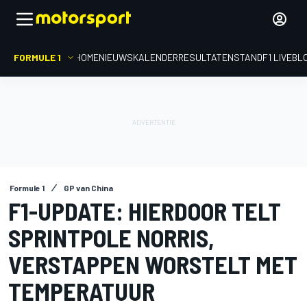
FORMULE 1
HOME
NIEUWS
KALENDER
RESULTATEN
STAND
F1 LIVEBL
Formule 1
GP van China
F1-UPDATE: HIERDOOR TELT
SPRINTPOLE NORRIS,
VERSTAPPEN WORSTELT MET
TEMPERATUUR