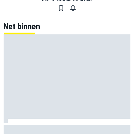
Net binnen
Zarco stapt drie maanden na zware blessure weer op de
motor