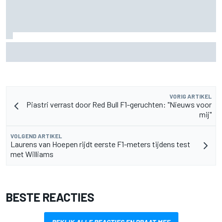
De nieuwigheid van Cadillac is eraf, maar dat is juist een
compliment
VORIG ARTIKEL
Piastri verrast door Red Bull F1-geruchten: "Nieuws voor
mij"
VOLGEND ARTIKEL
Laurens van Hoepen rijdt eerste F1-meters tijdens test
met Williams
BESTE REACTIES
BEKIJK ALLE REACTIES EN PRAAT MEE