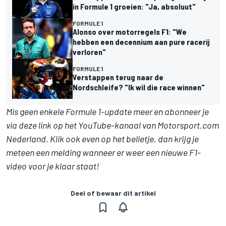
in Formule 1 groeien: "Ja, absoluut"
FORMULE 1
Alonso over motorregels F1: "We
hebben een decennium aan pure racerij
verloren"
FORMULE 1
Verstappen terug naar de
Nordschleife? "Ik wil die race winnen"
Mis geen enkele Formule 1-update meer en abonneer je
via deze link op het YouTube-kanaal van Motorsport.com
Nederland. Klik ook even op het belletje, dan krijg je
meteen een melding wanneer er weer een nieuwe F1-
video voor je klaar staat!
Deel of bewaar dit artikel