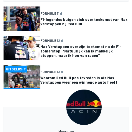
FORMULE 1
1 d
F1-legendes buigen zich over toekomst van Max
Verstappen bij Red Bull
FORMULE 1
2 d
Max Verstappen over zijn toekomst na de F1-
zomerstop: "Natuurlijk kan ik makkelijk
stoppen, maar ik hou van racen"
UITGELICHT
FORMULE 1
3 d
Waarom Red Bull pas tevreden is als Max
Verstappen weer een winnende auto heeft
Meer van