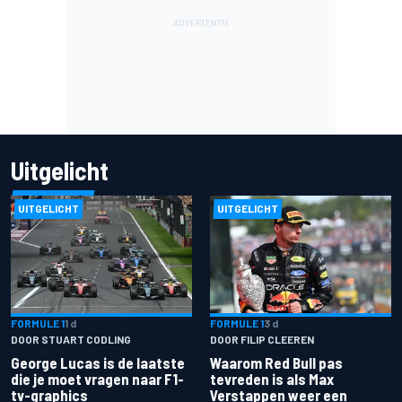
Uitgelicht
UITGELICHT
UITGELICHT
FORMULE 1
1 d
FORMULE 1
3 d
DOOR STUART CODLING
DOOR FILIP CLEEREN
George Lucas is de laatste
Waarom Red Bull pas
die je moet vragen naar F1-
tevreden is als Max
tv-graphics
Verstappen weer een