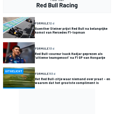
Red Bull Racing
FORMULE 1
2 d
Guenther Steiner prijst Red Bull na belangrijke
komst van Mercedes F1-topman
FORMULE 1
3 d
Red Bull-coureur Isack Hadjar geprezen als
‘ultieme teamgenoot’ na F1 GP van Hongarije
UITGELICHT
FORMULE 1
13 d
Het Red Bull-zitje waar niemand over praat – en
waarom dat het grootste compliment is