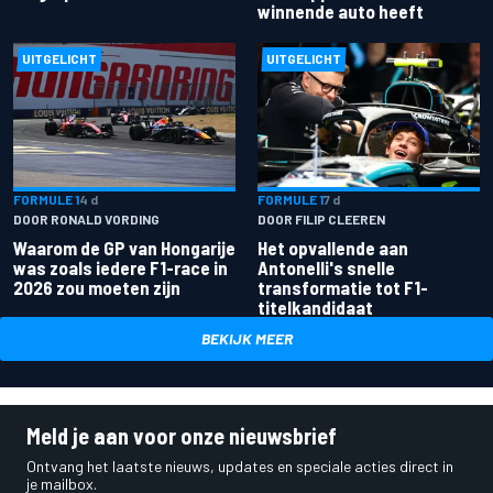
winnende auto heeft
UITGELICHT
UITGELICHT
FORMULE 1
4 d
FORMULE 1
7 d
DOOR RONALD VORDING
DOOR FILIP CLEEREN
Waarom de GP van Hongarije
Het opvallende aan
was zoals iedere F1-race in
Antonelli's snelle
2026 zou moeten zijn
transformatie tot F1-
titelkandidaat
BEKIJK MEER
Meld je aan voor onze nieuwsbrief
Ontvang het laatste nieuws, updates en speciale acties direct in
je mailbox.