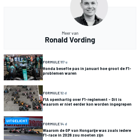
Meer van
Ronald Vording
FORMULE 1
17 u
Honda besefte pas in januari hoe groot de F1-
problemen waren
FORMULE 1
2 d
FIA openhartig over F1-reglement – Dit is
waarom er niet eerder kon worden ingegrepen
UITGELICHT
FORMULE 1
4 d
Waarom de GP van Hongarije was zoals iedere
F1-race in 2026 zou moeten zijn