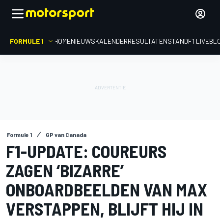
FORMULE 1
HOME
NIEUWS
KALENDER
RESULTATEN
STAND
F1 LIVEBL
Formule 1
GP van Canada
F1-UPDATE: COUREURS
ZAGEN ‘BIZARRE’
ONBOARDBEELDEN VAN MAX
VERSTAPPEN, BLIJFT HIJ IN