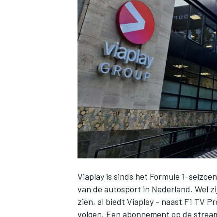
INDYCAR
Viaplay is sinds het Formule 1-seizoe
WEC
DTM
van de autosport in Nederland
. Wel z
zien, al biedt Viaplay - naast F1 TV Pr
volgen.
Een abonnement op de strea