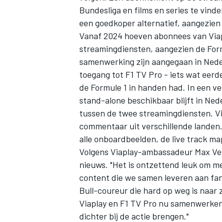
Bundesliga en films en series te vind
een goedkoper alternatief, aangezien
Vanaf 2024 hoeven abonnees van Viap
streamingdiensten, aangezien de Form
samenwerking zijn aangegaan in Nede
toegang tot F1 TV Pro - iets wat eer
de Formule 1 in handen had. In een ve
stand-alone beschikbaar blijft in Ned
tussen de twee streamingdiensten. Via 
commentaar uit verschillende landen
alle onboardbeelden, de live track ma
Volgens Viaplay-ambassadeur
Max Ve
nieuws. "Het is ontzettend leuk om m
content die we samen leveren aan fan
Bull-coureur die
hard op weg is naar z
Viaplay en F1 TV Pro nu samenwerken
dichter bij de actie brengen."