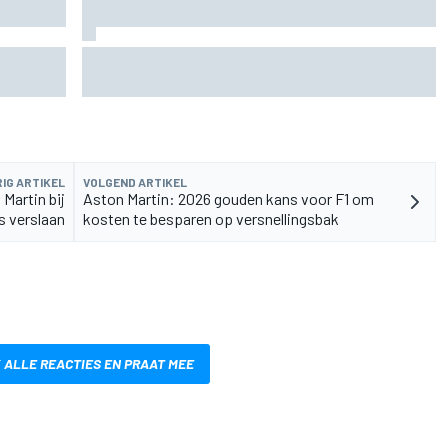
de fiets
Aston Martin onthult nieuwe limited-edition
Glenfiddich-whisky
IG ARTIKEL
VOLGEND ARTIKEL
Martin bij
Aston Martin: 2026 gouden kans voor F1 om
s verslaan
kosten te besparen op versnellingsbak
 ALLE REACTIES EN PRAAT MEE