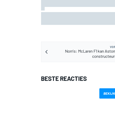
Valtteri Bottas boekt offroadsucces op 
tijdens F1-zomerstop
MEER RACEKLASSEN
VOR
Norris: McLaren F1 kan Aston 
constructeur
BESTE REACTIES
BEKIJK