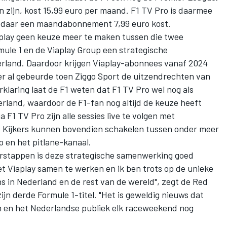
en zijn, kost 15,99 euro per maand. F1 TV Pro is daarmee
 daar
een maandabonnement 7,99 euro kost
.
lay geen keuze meer te maken tussen die twee
ule 1 en de Viaplay Group een strategische
rland. Daardoor krijgen Viaplay-abonnees vanaf 2024
der al gebeurde toen Ziggo Sport de uitzendrechten van
rklaring laat de F1 weten dat F1 TV Pro wel nog als
erland, waardoor de F1-fan nog altijd de keuze heeft
F1 TV Pro zijn alle sessies live te volgen met
. Kijkers kunnen bovendien schakelen tussen onder meer
p en het pitlane-kanaal.
rstappen
is deze strategische samenwerking goed
et Viaplay samen te werken en ik ben trots op de unieke
s in Nederland en de rest van de wereld", zegt de Red
ijn derde Formule 1-titel
. "Het is geweldig nieuws dat
 en het Nederlandse publiek elk raceweekend nog