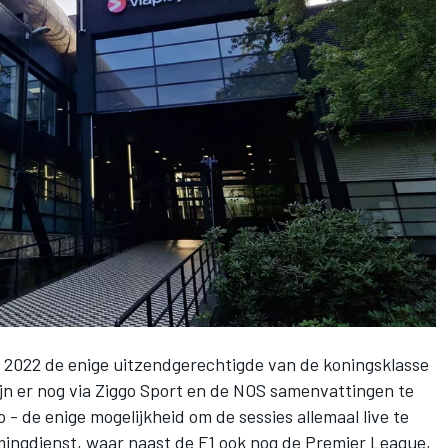
n 2022
de enige uitzendgerechtigde van de koningsklasse
ijn er nog via Ziggo Sport en de NOS samenvattingen te
o - de enige mogelijkheid om de sessies allemaal live te
mingdienst
, waar naast de F1 ook nog de Premier League,