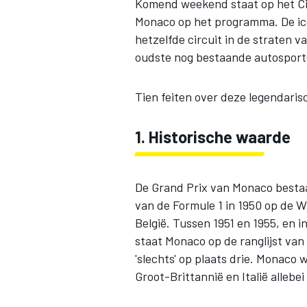
Komend weekend staat op het Cir
Monaco op het programma. De ico
hetzelfde circuit in de straten 
oudste nog bestaande autospor
INDYCAR
Tien feiten over deze legendaris
1. Historische waarde
De Grand Prix van Monaco bestaat
van de Formule 1 in 1950 op de WK
België. Tussen 1951 en 1955, en 
staat Monaco op de ranglijst va
'slechts' op plaats drie. Monaco 
WEC
DTM
Groot-Brittannië en Italië allebei