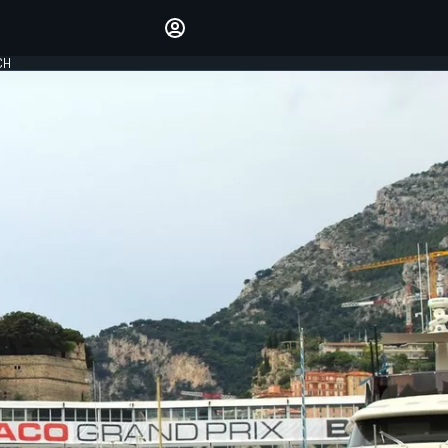
Laat je horen met de
reactiemodule
CH
LOGIN
EDITIE
NEDERLAND