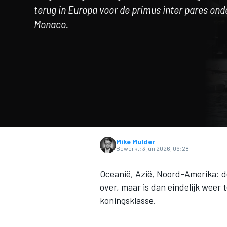
terug in Europa voor de primus inter pares ond
Monaco.
MOTOGP
Mike Mulder
Bewerkt:
3 jun 2026, 06:28
Oceanië, Azië, Noord-Amerika: de
over, maar is dan eindelijk wee
koningsklasse.