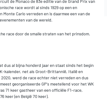
cuit de Monaco de 83e editie van de Grand Prix van
nische race wordt al sinds 1929 op een en
van Monte Carlo verreden en is daarmee een van de
tevenementen van de wereld.
che race door de smalle straten van het prinsdom.
 dus al bijna honderd jaar en staat sinds het begin
-kalender, net als Groot-Brittannië, Italië en
in 2020, werd de race echter niet verreden en dus
n meest georganiseerde GP's meetellend voor het WK
was 71 keer gastheer van een officiële F1-race,
 76 keer (en België 70 keer).