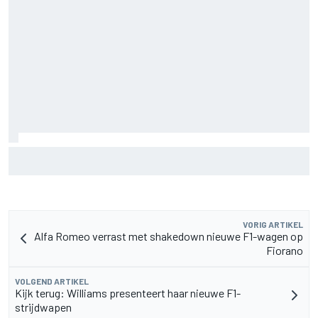
F2-talent Rafael Camara reageert op Haas F1-geruchten
voor 2027
VORIG ARTIKEL
Alfa Romeo verrast met shakedown nieuwe F1-wagen op
Fiorano
VOLGEND ARTIKEL
Kijk terug: Williams presenteert haar nieuwe F1-
strijdwapen