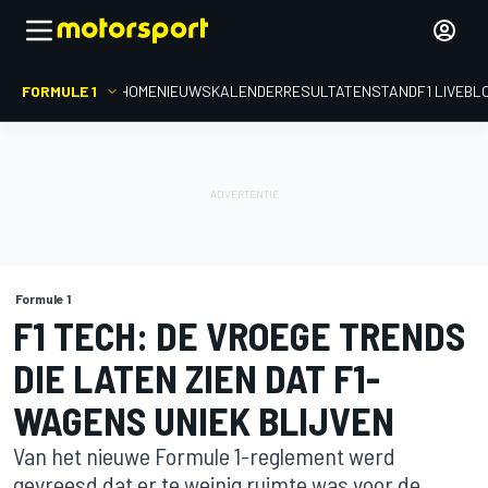
FORMULE 1
HOME
NIEUWS
KALENDER
RESULTATEN
STAND
F1 LIVEBL
Formule 1
F1 TECH: DE VROEGE TRENDS
DIE LATEN ZIEN DAT F1-
WAGENS UNIEK BLIJVEN
Van het nieuwe Formule 1-reglement werd
gevreesd dat er te weinig ruimte was voor de