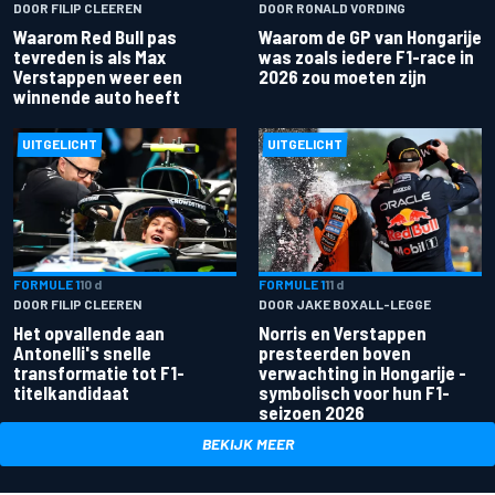
DOOR FILIP CLEEREN
DOOR RONALD VORDING
Waarom Red Bull pas
Waarom de GP van Hongarije
tevreden is als Max
was zoals iedere F1-race in
Verstappen weer een
2026 zou moeten zijn
winnende auto heeft
UITGELICHT
UITGELICHT
FORMULE 1
10 d
FORMULE 1
11 d
DOOR FILIP CLEEREN
DOOR JAKE BOXALL-LEGGE
Het opvallende aan
Norris en Verstappen
Antonelli's snelle
presteerden boven
transformatie tot F1-
verwachting in Hongarije -
titelkandidaat
symbolisch voor hun F1-
seizoen 2026
BEKIJK MEER