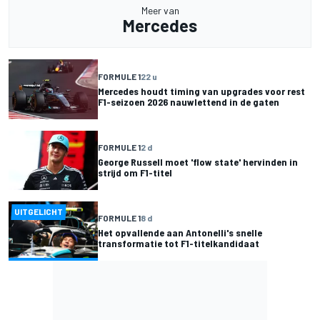
Meer van
Mercedes
FORMULE 1
22 u
Mercedes houdt timing van upgrades voor rest
F1-seizoen 2026 nauwlettend in de gaten
FORMULE 1
2 d
George Russell moet 'flow state' hervinden in
strijd om F1-titel
UITGELICHT
FORMULE 1
8 d
Het opvallende aan Antonelli's snelle
transformatie tot F1-titelkandidaat