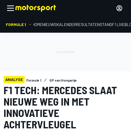
FORMULE 1
HOME
NIEUWS
KALENDER
RESULTATEN
STAND
F1 LIVEBL
ANALYSE
Formule 1
GP van Hongarije
F1 TECH: MERCEDES SLAAT
NIEUWE WEG IN MET
INNOVATIEVE
ACHTERVLEUGEL