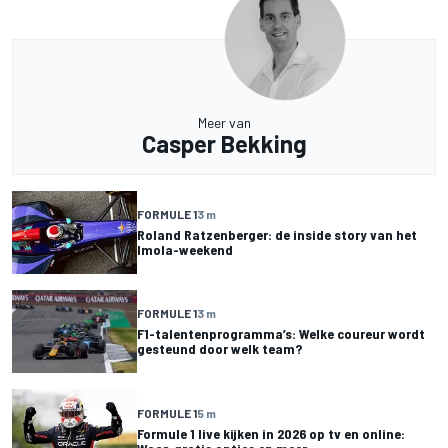
Meer van
Casper Bekking
FORMULE 1
3 m
Roland Ratzenberger: de inside story van het
Imola-weekend
FORMULE 1
3 m
F1-talentenprogramma’s: Welke coureur wordt
gesteund door welk team?
FORMULE 1
5 m
Formule 1 live kijken in 2026 op tv en online: