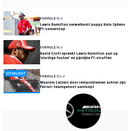
FORMULE 1
5 d
Lewis Hamilton verwelkomt puppy Halo tijdens
F1-zomerstop
FORMULE 1
6 d
David Croft spreekt Lewis Hamilton aan op
‘slordige fouten’ en pijnlijke F1-straffen
UITGELICHT
FORMULE 1
24 d
Waarom Leclerc door remproblemen achter zijn
Ferrari-teamgenoot aanloopt