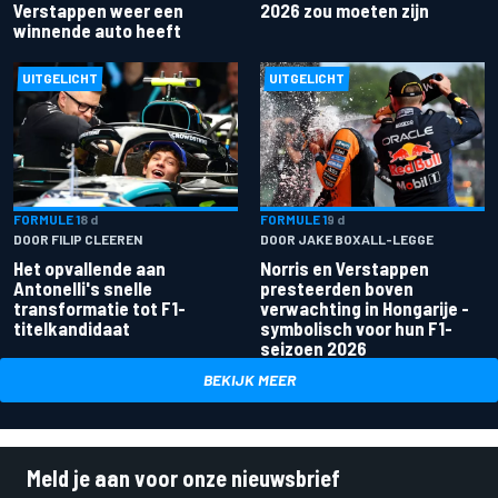
Verstappen weer een
2026 zou moeten zijn
winnende auto heeft
UITGELICHT
UITGELICHT
FORMULE 1
8 d
FORMULE 1
9 d
DOOR FILIP CLEEREN
DOOR JAKE BOXALL-LEGGE
Het opvallende aan
Norris en Verstappen
Antonelli's snelle
presteerden boven
transformatie tot F1-
verwachting in Hongarije -
titelkandidaat
symbolisch voor hun F1-
seizoen 2026
BEKIJK MEER
Meld je aan voor onze nieuwsbrief