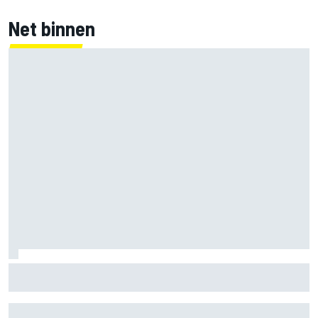
Net binnen
Marc Marquez over titelkansen: “Nog een MotoGP-titel
verandert mijn leven niet”