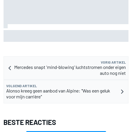
Fittipaldi: strijd tussen Antonelli en Russell is goed voor F1
VORIG ARTIKEL
Mercedes snapt 'mind-blowing' luchtstromen onder eigen
auto nog niet
VOLGEND ARTIKEL
Alonso kreeg geen aanbod van Alpine: "Was een geluk
voor mijn carrière"
BESTE REACTIES