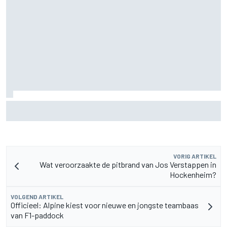
Waarom McLaren zijn F1-auto van 2026 nog blijft
doorontwikkelen
VORIG ARTIKEL
Wat veroorzaakte de pitbrand van Jos Verstappen in
Hockenheim?
VOLGEND ARTIKEL
Officieel: Alpine kiest voor nieuwe en jongste teambaas
van F1-paddock