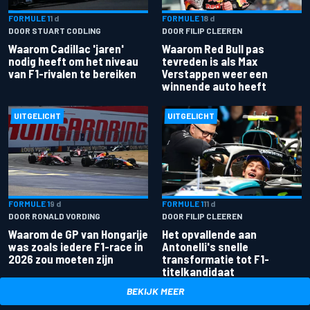
FORMULE 1
1 d
FORMULE 1
8 d
DOOR STUART CODLING
DOOR FILIP CLEEREN
Waarom Cadillac 'jaren'
Waarom Red Bull pas
nodig heeft om het niveau
tevreden is als Max
van F1-rivalen te bereiken
Verstappen weer een
winnende auto heeft
UITGELICHT
UITGELICHT
FORMULE 1
9 d
FORMULE 1
11 d
DOOR RONALD VORDING
DOOR FILIP CLEEREN
Waarom de GP van Hongarije
Het opvallende aan
was zoals iedere F1-race in
Antonelli's snelle
2026 zou moeten zijn
transformatie tot F1-
titelkandidaat
BEKIJK MEER