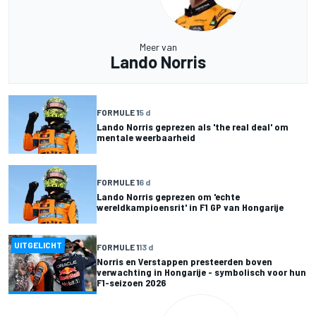
Meer van
Lando Norris
FORMULE 1
5 d
Lando Norris geprezen als 'the real deal' om
mentale weerbaarheid
FORMULE 1
6 d
Lando Norris geprezen om 'echte
wereldkampioensrit' in F1 GP van Hongarije
UITGELICHT
FORMULE 1
13 d
Norris en Verstappen presteerden boven
verwachting in Hongarije - symbolisch voor hun
F1-seizoen 2026