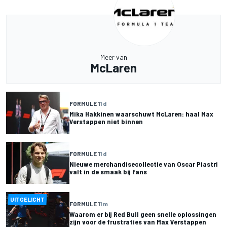
Meer van
McLaren
FORMULE 1
1 d
Mika Hakkinen waarschuwt McLaren: haal Max
Verstappen niet binnen
FORMULE 1
1 d
Nieuwe merchandisecollectie van Oscar Piastri
valt in de smaak bij fans
UITGELICHT
FORMULE 1
1 m
Waarom er bij Red Bull geen snelle oplossingen
zijn voor de frustraties van Max Verstappen