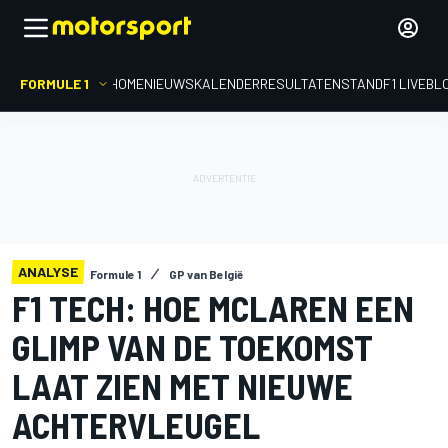
FORMULE 1
HOME
NIEUWS
KALENDER
RESULTATEN
STAND
F1 LIVEBL
ANALYSE
Formule 1
GP van België
F1 TECH: HOE MCLAREN EEN
GLIMP VAN DE TOEKOMST
LAAT ZIEN MET NIEUWE
ACHTERVLEUGEL