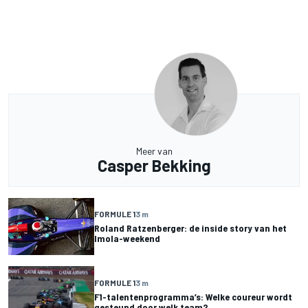
Meer van
Casper Bekking
FORMULE 1
3 m
Roland Ratzenberger: de inside story van het
Imola-weekend
FORMULE 1
3 m
F1-talentenprogramma’s: Welke coureur wordt
gesteund door welk team?