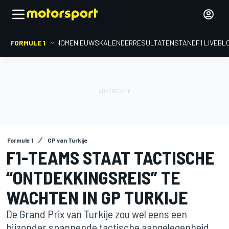
FORMULE 1
HOME
NIEUWS
KALENDER
RESULTATEN
STAND
F1 LIVEBL
Formule 1
GP van Turkije
F1-TEAMS STAAT TACTISCHE
“ONTDEKKINGSREIS” TE
WACHTEN IN GP TURKIJE
De Grand Prix van Turkije zou wel eens een
bijzonder spannende tactische aangelegenheid