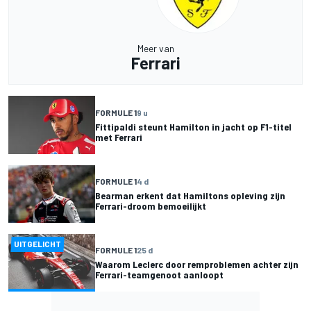
Meer van
Ferrari
FORMULE 1
9 u
Fittipaldi steunt Hamilton in jacht op F1-titel
met Ferrari
FORMULE 1
4 d
Bearman erkent dat Hamiltons opleving zijn
Ferrari-droom bemoeilijkt
UITGELICHT
FORMULE 1
25 d
Waarom Leclerc door remproblemen achter zijn
Ferrari-teamgenoot aanloopt