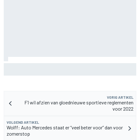
Pedro Acosta houdt hoop op eerste MotoGP-zege met KTM
VORIG ARTIKEL
F1 wil afzien van gloednieuwe sportieve reglementen
voor 2022
VOLGEND ARTIKEL
Wolff: Auto Mercedes staat er “veel beter voor” dan voor
zomerstop