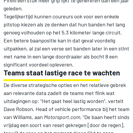
Pirelli
een stuk meer grip lijkt te genereren dan een jaar
geleden.
Tegelijkertijd kunnen coureurs ook voor een enkele
pitstop kiezen als ze denken dat hun banden het lang
genoeg volhouden op het 5,3 kilometer lange circuit.
Een betere baanpositie kan in dat geval voordelig
uitpakken, al zal een verse set banden later in een stint
met name in een lange doordraaier als bocht 8 een
significant voordeel opleveren.
Teams staat lastige race te wachten
De diverse strategische opties en het relatieve gebrek
aan relevante data zadelt de teams met flink wat
uitdagingen op: “Het gaat heel lastig worden”, vertelt
Dave Robson, Head of vehicle performance bij het team
van Williams, aan
Motorsport.com
. “De baan heeft sinds
vrijdag een soort van reset gekregen [door de regen],
terwijl de race op het moment droog lijkt te gaan