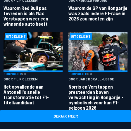
DOOR FILIP CLEEREN
DOOR RONALD VORDING
Waarom Red Bull pas
Waarom de GP van Hongarije
tevreden is als Max
was zoals iedere F1-race in
Verstappen weer een
2026 zou moeten zijn
winnende auto heeft
UITGELICHT
UITGELICHT
FORMULE 1
9 d
FORMULE 1
10 d
DOOR FILIP CLEEREN
DOOR JAKE BOXALL-LEGGE
Het opvallende aan
Norris en Verstappen
Antonelli's snelle
presteerden boven
transformatie tot F1-
verwachting in Hongarije -
titelkandidaat
symbolisch voor hun F1-
seizoen 2026
BEKIJK MEER