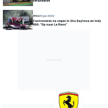
veranderde
IMSA
31 jan 2022
Castroneves na zeges in 24u Daytona en Indy
500: “Op naar Le Mans”