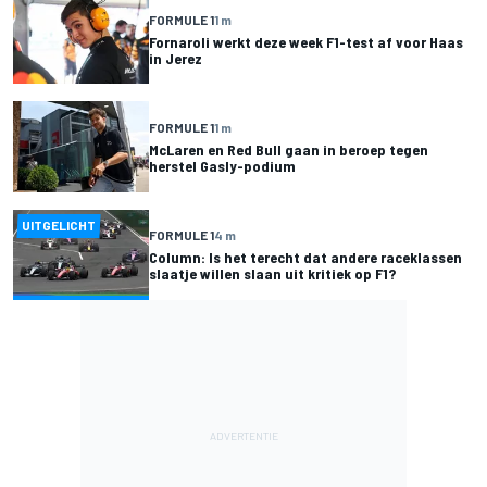
FORMULE 1
1 m
Fornaroli werkt deze week F1-test af voor Haas
in Jerez
FORMULE 1
1 m
McLaren en Red Bull gaan in beroep tegen
herstel Gasly-podium
UITGELICHT
FORMULE 1
4 m
Column: Is het terecht dat andere raceklassen
slaatje willen slaan uit kritiek op F1?