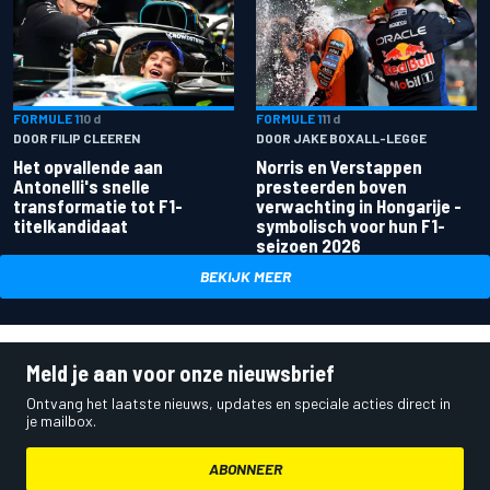
FORMULE 1
10 d
FORMULE 1
11 d
DOOR FILIP CLEEREN
DOOR JAKE BOXALL-LEGGE
Het opvallende aan
Norris en Verstappen
Antonelli's snelle
presteerden boven
transformatie tot F1-
verwachting in Hongarije -
titelkandidaat
symbolisch voor hun F1-
seizoen 2026
BEKIJK MEER
Meld je aan voor onze nieuwsbrief
Ontvang het laatste nieuws, updates en speciale acties direct in
je mailbox.
ABONNEER