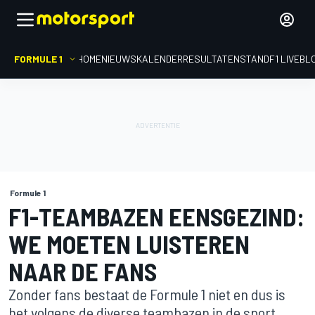
FORMULE 1
HOME
NIEUWS
KALENDER
RESULTATEN
STAND
F1 LIVEBL
Formule 1
F1-TEAMBAZEN EENSGEZIND:
WE MOETEN LUISTEREN
NAAR DE FANS
Zonder fans bestaat de Formule 1 niet en dus is
het volgens de diverse teambazen in de sport