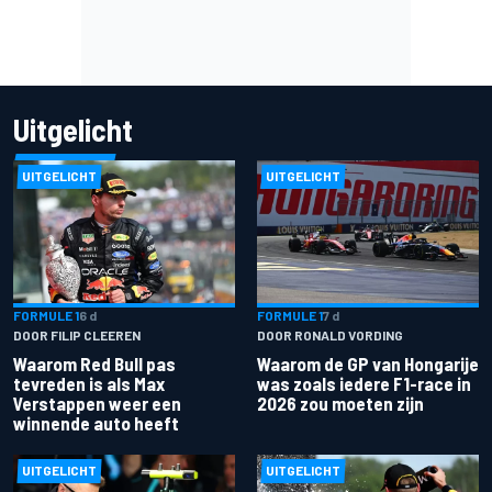
Uitgelicht
UITGELICHT
UITGELICHT
FORMULE 1
6 d
FORMULE 1
7 d
DOOR FILIP CLEEREN
DOOR RONALD VORDING
Waarom Red Bull pas
Waarom de GP van Hongarije
tevreden is als Max
was zoals iedere F1-race in
Verstappen weer een
2026 zou moeten zijn
winnende auto heeft
UITGELICHT
UITGELICHT