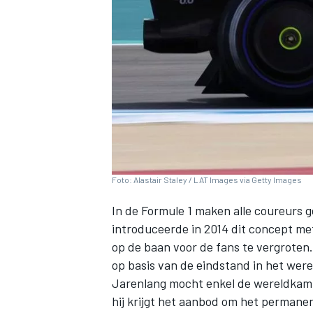
INDYCAR
Foto: Alastair Staley / LAT Images via Getty Images
In de Formule 1 maken alle coureurs 
introduceerde in 2014 dit concept m
op de baan voor de fans te vergrote
op basis van de eindstand in het we
WEC
DTM
Jarenlang mocht enkel de wereldkam
hij krijgt het aanbod om het permane