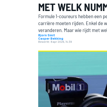
MET WELK NUM
Formule 1-coureurs hebben een p
carrière moeten rijden. Enkel de
veranderen. Maar wie rijdt met we
Bjorn Smit
Casper Bekking
Bewerkt:
8 apr 2026, 14:39
MOTOGP