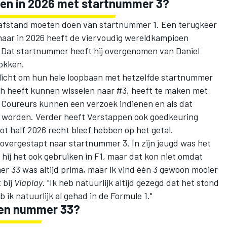
en in 2026 met startnummer 3?
 afstand moeten doen van startnummer 1. Een terugkeer
maar in 2026 heeft de viervoudig wereldkampioen
. Dat startnummer heeft hij overgenomen van
Daniel
rokken.
licht om hun hele loopbaan met hetzelfde startnummer
ch heeft kunnen wisselen naar #3, heeft te maken met
 Coureurs kunnen een verzoek indienen en als dat
 worden. Verder heeft Verstappen ook goedkeuring
tot half 2026 recht bleef hebben op het getal.
s overgestapt naar startnummer 3. In zijn jeugd was het
 hij het ook gebruiken in F1, maar dat kon niet omdat
er 33 was altijd prima, maar ik vind één 3 gewoon mooier
 bij
Viaplay
. "Ik heb natuurlijk altijd gezegd dat het stond
 ik natuurlijk al gehad in de Formule 1."
en nummer 33?