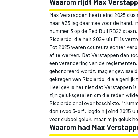
Waarom rijdt Max Verstapp
Max Verstappen heeft eind 2025 dus
naar #33 lag daarmee voor de hand, 
nummer 3 op de Red Bull RB22 staan
Ricciardo
, die half 2024 uit F1 is vert
Tot 2025 waren coureurs echter verp
MEER RACEKLASSEN
af te werken. Dat Verstappen dan to
een verandering van de reglementen.
gehonoreerd wordt, mag er gewisseld
gekregen van Ricciardo, die eigenlijk 
Heel gek is het niet dat Verstappen i
zijn geluksgetal en om die reden wilde
Ricciardo er al over beschikte. "Numm
dan twee 3-en", legde hij eind 2025 uit
voor dubbel geluk, maar mijn geluk heb
Waarom had Max Verstapp