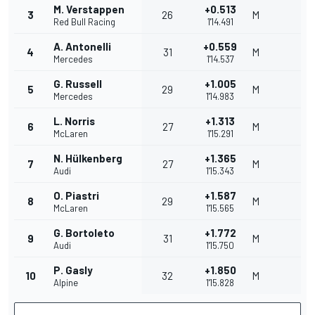
M. Verstappen
+0.513
3
26
M
Red Bull Racing
1'14.491
A. Antonelli
+0.559
4
31
M
Mercedes
1'14.537
G. Russell
+1.005
5
29
M
Mercedes
1'14.983
L. Norris
+1.313
6
27
M
McLaren
1'15.291
N. Hülkenberg
+1.365
7
27
M
Audi
1'15.343
O. Piastri
+1.587
8
29
M
McLaren
1'15.565
G. Bortoleto
+1.772
9
31
M
Audi
1'15.750
P. Gasly
+1.850
10
32
M
Alpine
1'15.828