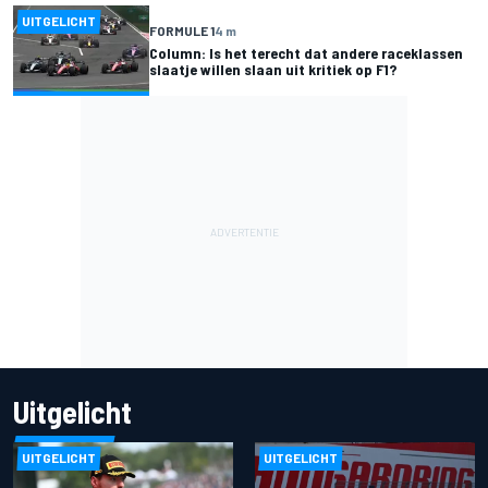
UITGELICHT
FORMULE 1
4 m
Column: Is het terecht dat andere raceklassen
slaatje willen slaan uit kritiek op F1?
Uitgelicht
UITGELICHT
UITGELICHT