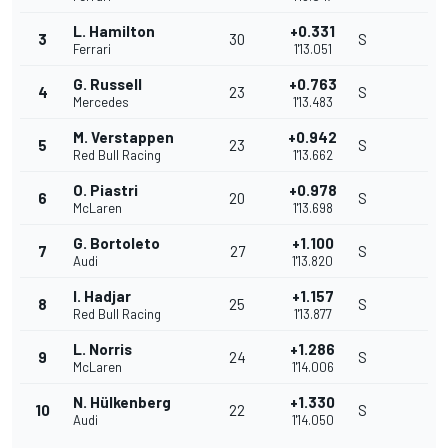
L. Hamilton
+0.331
3
30
S
Ferrari
1'13.051
G. Russell
+0.763
4
23
S
Mercedes
1'13.483
M. Verstappen
+0.942
5
23
S
Red Bull Racing
1'13.662
O. Piastri
+0.978
6
20
S
McLaren
1'13.698
G. Bortoleto
+1.100
7
27
S
Audi
1'13.820
I. Hadjar
+1.157
8
25
S
Red Bull Racing
1'13.877
L. Norris
+1.286
9
24
S
McLaren
1'14.006
N. Hülkenberg
+1.330
10
22
S
Audi
1'14.050