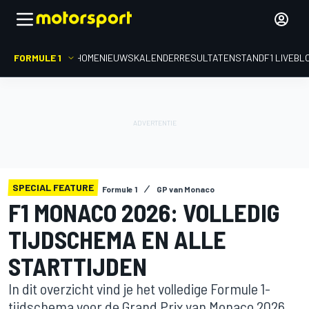
FORMULE 1
HOME
NIEUWS
KALENDER
RESULTATEN
STAND
F1 LIVEBL
SPECIAL FEATURE
Formule 1
GP van Monaco
F1 MONACO 2026: VOLLEDIG
TIJDSCHEMA EN ALLE
STARTTIJDEN
In dit overzicht vind je het volledige Formule 1-
tijdschema voor de Grand Prix van Monaco 2026