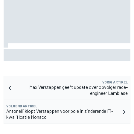
Lewis Hamilton deelt eerste foto's van nieuwe puppy Halo
VORIG ARTIKEL
Max Verstappen geeft update over opvolger race-
engineer Lambiase
VOLGEND ARTIKEL
Antonelli klopt Verstappen voor pole in zinderende F1-
kwalificatie Monaco