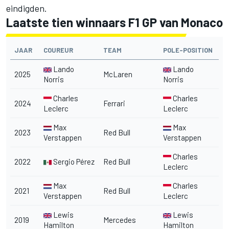
eindigden.
Laatste tien winnaars F1 GP van Monaco
JAAR
COUREUR
TEAM
POLE-POSITION
Lando
Lando
2025
McLaren
Norris
Norris
Charles
Charles
2024
Ferrari
Leclerc
Leclerc
Max
Max
2023
Red Bull
Verstappen
Verstappen
Charles
2022
Sergio Pérez
Red Bull
Leclerc
Max
Charles
2021
Red Bull
Verstappen
Leclerc
Lewis
Lewis
2019
Mercedes
Hamilton
Hamilton