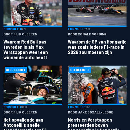
FORMULE 1
6 d
FORMULE 1
7 d
DOOR FILIP CLEEREN
DOOR RONALD VORDING
Waarom Red Bull pas
Waarom de GP van Hongarije
tevreden is als Max
was zoals iedere F1-race in
Verstappen weer een
2026 zou moeten zijn
winnende auto heeft
UITGELICHT
UITGELICHT
FORMULE 1
10 d
FORMULE 1
11 d
DOOR FILIP CLEEREN
DOOR JAKE BOXALL-LEGGE
Het opvallende aan
Norris en Verstappen
Antonelli's snelle
presteerden boven