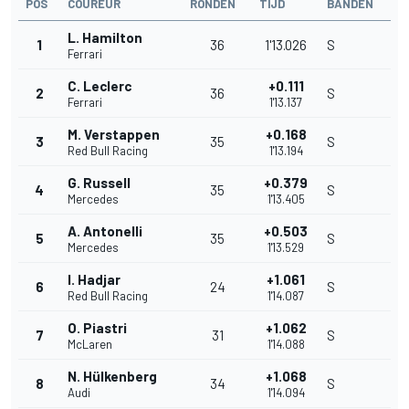
POS
COUREUR
RONDEN
TIJD
BANDEN
L. Hamilton
1
36
1'13.026
S
Ferrari
C. Leclerc
+0.111
2
36
S
Ferrari
1'13.137
M. Verstappen
+0.168
3
35
S
Red Bull Racing
1'13.194
G. Russell
+0.379
4
35
S
Mercedes
1'13.405
A. Antonelli
+0.503
5
35
S
Mercedes
1'13.529
I. Hadjar
+1.061
6
24
S
Red Bull Racing
1'14.087
O. Piastri
+1.062
7
31
S
McLaren
1'14.088
N. Hülkenberg
+1.068
8
34
S
Audi
1'14.094