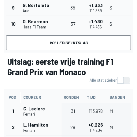
G. Bortoleto
+1.333
9
35
S
Audi
1'14.359
O. Bearman
+1.430
10
37
S
Haas F1 Team
1'14.456
VOLLEDIGE UITSLAG
Uitslag: eerste vrije training F1
Grand Prix van Monaco
Alle statistieken
POS
COUREUR
RONDEN
TIJD
BANDEN
C. Leclerc
1
31
1'13.978
M
Ferrari
L. Hamilton
+0.226
2
28
M
Ferrari
1'14.204