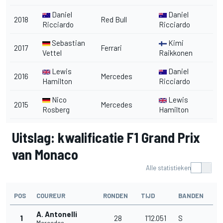
Daniel
Daniel
2018
Red Bull
Ricciardo
Ricciardo
Sebastian
Kimi
2017
Ferrari
Vettel
Raikkonen
Lewis
Daniel
2016
Mercedes
Hamilton
Ricciardo
Nico
Lewis
2015
Mercedes
Rosberg
Hamilton
Uitslag: kwalificatie F1 Grand Prix
van Monaco
Alle statistieken
POS
COUREUR
RONDEN
TIJD
BANDEN
A. Antonelli
1
28
1'12.051
S
Mercedes