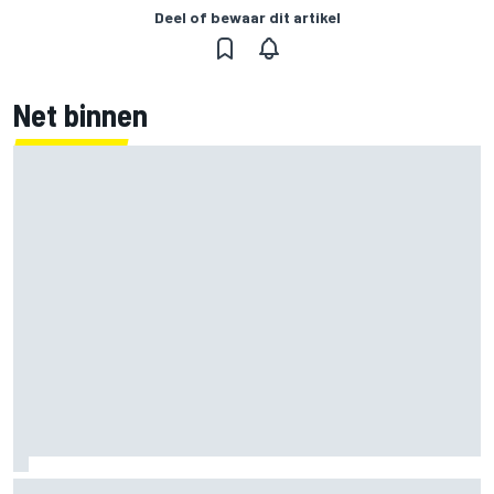
Deel of bewaar dit artikel
Net binnen
Mika Hakkinen twijfelde aan F1-rentree na