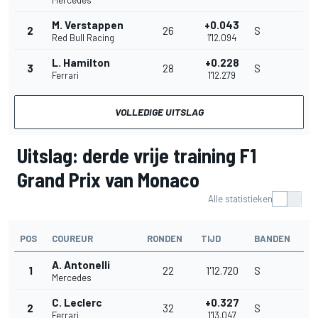
M. Verstappen
+0.043
2
26
S
Red Bull Racing
1'12.094
L. Hamilton
+0.228
3
28
S
Ferrari
1'12.279
VOLLEDIGE UITSLAG
Uitslag: derde vrije training F1
Grand Prix van Monaco
Alle statistieken
POS
COUREUR
RONDEN
TIJD
BANDEN
A. Antonelli
1
22
1'12.720
S
Mercedes
C. Leclerc
+0.327
2
32
S
Ferrari
1'13.047