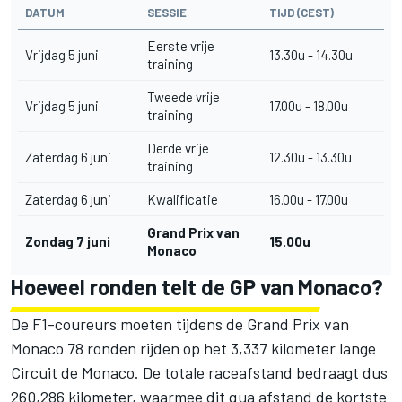
DATUM
SESSIE
TIJD (CEST)
Eerste vrije
Vrijdag 5 juni
13.30u - 14.30u
training
Tweede vrije
Vrijdag 5 juni
17.00u - 18.00u
training
Derde vrije
Zaterdag 6 juni
12.30u - 13.30u
training
Zaterdag 6 juni
Kwalificatie
16.00u - 17.00u
Grand Prix van
Zondag 7 juni
15.00u
Monaco
Hoeveel ronden telt de GP van Monaco?
De F1-coureurs moeten tijdens de Grand Prix van
Monaco 78 ronden rijden op het 3,337 kilometer lange
Circuit de Monaco. De totale raceafstand bedraagt dus
260,286 kilometer, waarmee dit qua afstand de kortste