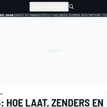
ALLE KLASSEN
NEL NAAR:
GRATIS GP-MANAGERSPEL
F1-KALENDER 2026
MAX VERSTAPPEN
F1-TE
co
: HOE LAAT, ZENDERS EN