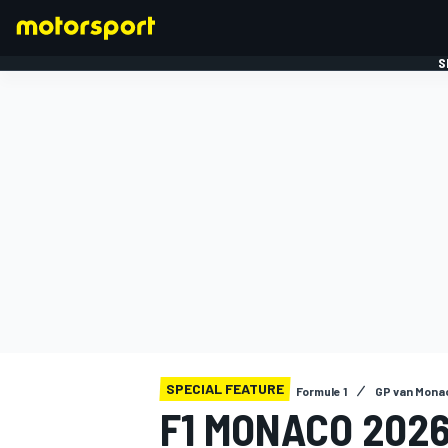
S
FORMULE 1
SPECIAL FEATURE
Formule 1
GP van Mona
F1 MONACO 2026