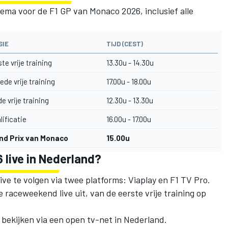
chema voor de F1 GP van Monaco 2026, inclusief alle
SIE
TIJD (CEST)
te vrije training
13.30u - 14.30u
de vrije training
17.00u - 18.00u
e vrije training
12.30u - 13.30u
ificatie
16.00u - 17.00u
nd Prix van Monaco
15.00u
 live in Nederland?
ive te volgen via twee platforms: Viaplay en F1 TV Pro.
 raceweekend live uit, van de eerste vrije training op
te bekijken via een open tv-net in Nederland.