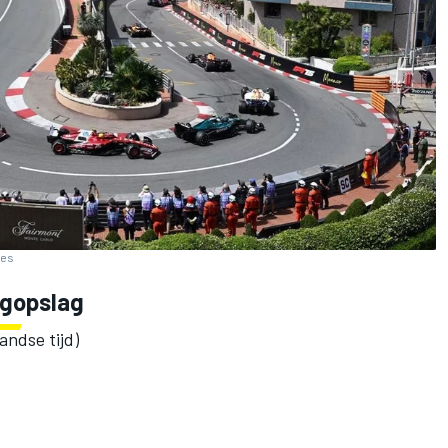
ges
ogopslag
andse tijd)