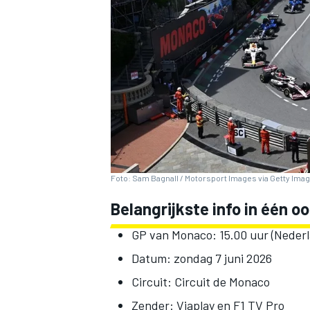
INDYCAR
Foto: Sam Bagnall / Motorsport Images via Getty Ima
Belangrijkste info in één o
GP van Monaco: 15.00 uur (Nederl
Datum: zondag 7 juni 2026
WEC
DTM
Circuit: Circuit de Monaco
Zender: Viaplay en F1 TV Pro