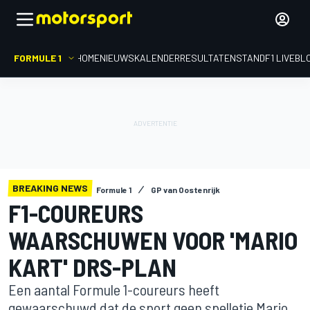
FORMULE 1
HOME
NIEUWS
KALENDER
RESULTATEN
STAND
F1 LIVEBL
BREAKING NEWS
Formule 1
GP van Oostenrijk
F1-COUREURS
WAARSCHUWEN VOOR 'MARIO
KART' DRS-PLAN
Een aantal Formule 1-coureurs heeft
gewaarschuwd dat de sport geen spelletje Mario