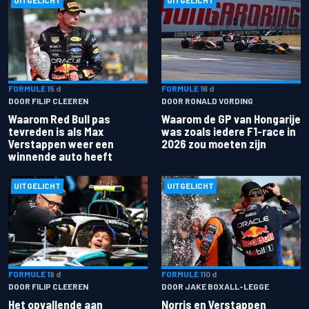
UITGELICHT
UITGELICHT
FORMULE 1
5 d
FORMULE 1
6 d
DOOR FILIP CLEEREN
DOOR RONALD VORDING
Waarom Red Bull pas
Waarom de GP van Hongarije
tevreden is als Max
was zoals iedere F1-race in
Verstappen weer een
2026 zou moeten zijn
winnende auto heeft
UITGELICHT
UITGELICHT
FORMULE 1
9 d
FORMULE 1
10 d
DOOR FILIP CLEEREN
DOOR JAKE BOXALL-LEGGE
Het opvallende aan
Norris en Verstappen