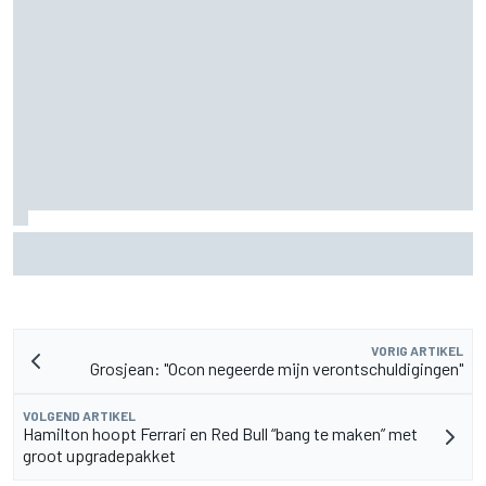
MotoGP Grand Prix van Groot-Brittannië 2026: tijden,
uitzending en meer
VORIG ARTIKEL
Grosjean: "Ocon negeerde mijn verontschuldigingen"
VOLGEND ARTIKEL
Hamilton hoopt Ferrari en Red Bull “bang te maken” met
groot upgradepakket