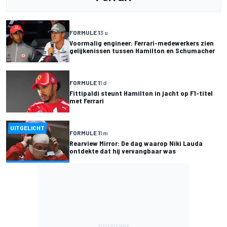
FORMULE 1
3 u
Voormalig engineer: Ferrari-medewerkers zien
gelijkenissen tussen Hamilton en Schumacher
FORMULE 1
1 d
Fittipaldi steunt Hamilton in jacht op F1-titel
met Ferrari
UITGELICHT
FORMULE 1
1 m
Rearview Mirror: De dag waarop Niki Lauda
ontdekte dat hij vervangbaar was