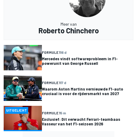
Meer van
Roberto Chinchero
FORMULE 1
16 d
Mercedes vindt softwareprobleem in F1-
powerunit van George Russell
FORMULE 1
17 d
Waarom Aston Martins vernieuwde F1-auto
cruciaal is voor de rijdersmarkt van 2027
UITGELICHT
FORMULE 1
5 m
Exclusief: Dit verwacht Ferrari-teambaas
Vasseur van het F1-seizoen 2026