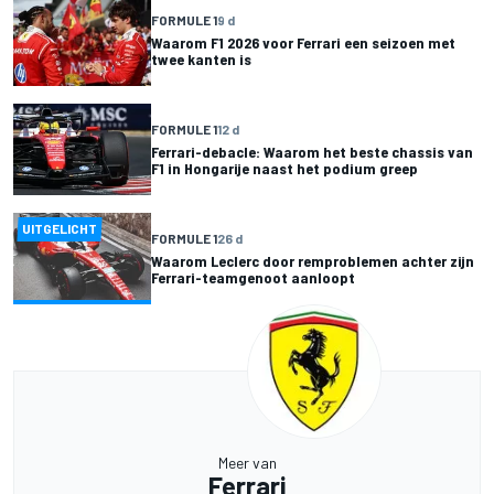
FORMULE 1
9 d
Waarom F1 2026 voor Ferrari een seizoen met
twee kanten is
FORMULE 1
12 d
Ferrari-debacle: Waarom het beste chassis van
F1 in Hongarije naast het podium greep
UITGELICHT
FORMULE 1
26 d
Waarom Leclerc door remproblemen achter zijn
Ferrari-teamgenoot aanloopt
Meer van
Ferrari