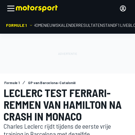
FORMULE 1
HOME
NIEUWS
KALENDER
RESULTATEN
STAND
F1 LIVEBL
Formule 1
GP van Barcelona-Catalonië
LECLERC TEST FERRARI-
REMMEN VAN HAMILTON NA
CRASH IN MONACO
Charles Leclerc rijdt tijdens de eerste vrije
training in Barcelona met dezelfde