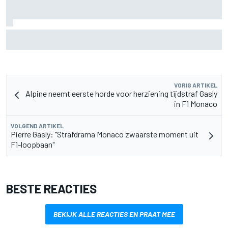
F2-talent Rafael Camara reageert op Haas F1-geruchten
voor 2027
VORIG ARTIKEL
Alpine neemt eerste horde voor herziening tijdstraf Gasly
in F1 Monaco
VOLGEND ARTIKEL
Pierre Gasly: "Strafdrama Monaco zwaarste moment uit
F1-loopbaan"
BESTE REACTIES
BEKIJK ALLE REACTIES EN PRAAT MEE