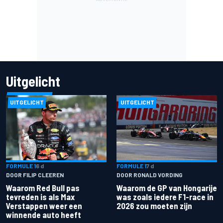
Uitgelicht
UITGELICHT
UITGELICHT
FORMULE 1
6 d
FORMULE 1
7 d
DOOR FILIP CLEEREN
DOOR RONALD VORDING
Waarom Red Bull pas
Waarom de GP van Hongarije
tevreden is als Max
was zoals iedere F1-race in
Verstappen weer een
2026 zou moeten zijn
winnende auto heeft