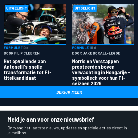
UITGELICHT
UITGELICHT
FORMULE 1
10 d
FORMULE 1
11 d
DOOR FILIP CLEEREN
DOOR JAKE BOXALL-LEGGE
Het opvallende aan
Norris en Verstappen
Antonelli's snelle
presteerden boven
transformatie tot F1-
verwachting in Hongarije -
titelkandidaat
symbolisch voor hun F1-
seizoen 2026
BEKIJK MEER
Meld je aan voor onze nieuwsbrief
Ontvang het laatste nieuws, updates en speciale acties direct in
je mailbox.