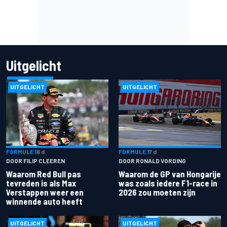
Uitgelicht
UITGELICHT
UITGELICHT
FORMULE 1
6 d
FORMULE 1
7 d
DOOR FILIP CLEEREN
DOOR RONALD VORDING
Waarom Red Bull pas
Waarom de GP van Hongarije
tevreden is als Max
was zoals iedere F1-race in
Verstappen weer een
2026 zou moeten zijn
winnende auto heeft
UITGELICHT
UITGELICHT