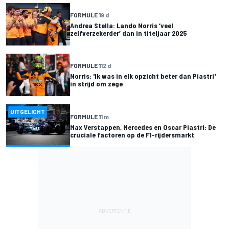
FORMULE 1
9 d
Andrea Stella: Lando Norris ‘veel
zelfverzekerder’ dan in titeljaar 2025
FORMULE 1
12 d
Norris: 'Ik was in elk opzicht beter dan Piastri'
in strijd om zege
UITGELICHT
FORMULE 1
1 m
Max Verstappen, Mercedes en Oscar Piastri: De
cruciale factoren op de F1-rijdersmarkt