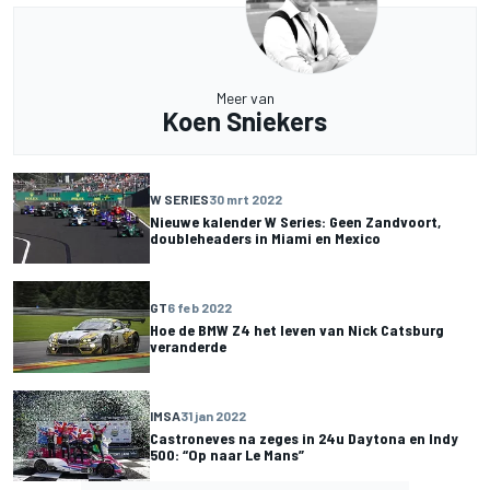
Meer van
Koen Sniekers
W SERIES
30 mrt 2022
Nieuwe kalender W Series: Geen Zandvoort,
doubleheaders in Miami en Mexico
GT
6 feb 2022
Hoe de BMW Z4 het leven van Nick Catsburg
veranderde
IMSA
31 jan 2022
Castroneves na zeges in 24u Daytona en Indy
500: “Op naar Le Mans”