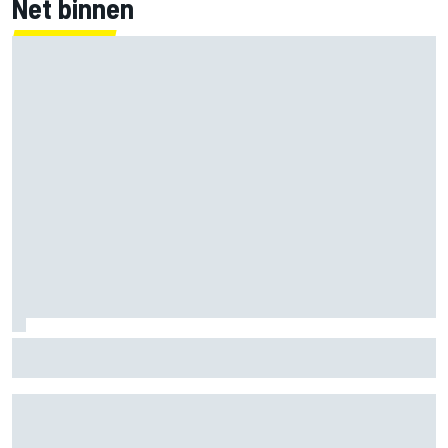
Net binnen
Jorge Martin ‘uit het dal’ na dominante sprintzege op
Silverstone