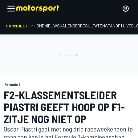
FORMULE 1
HOME
NIEUWS
KALENDER
RESULTATEN
STAND
F1 LIVEBL
Formule 1
F2-KLASSEMENTSLEIDER
PIASTRI GEEFT HOOP OP F1-
ZITJE NOG NIET OP
Oscar Piastri gaat met nog drie raceweekenden te
gaan aan kop in het Formule 2-kampioenschap,