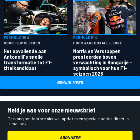
FORMULE 1
10 d
FORMULE 1
11 d
DOOR FILIP CLEEREN
DOOR JAKE BOXALL-LEGGE
Het opvallende aan
Norris en Verstappen
Antonelli's snelle
presteerden boven
transformatie tot F1-
verwachting in Hongarije -
titelkandidaat
symbolisch voor hun F1-
seizoen 2026
BEKIJK MEER
Meld je aan voor onze nieuwsbrief
Ontvang het laatste nieuws, updates en speciale acties direct in
je mailbox.
ABONNEER