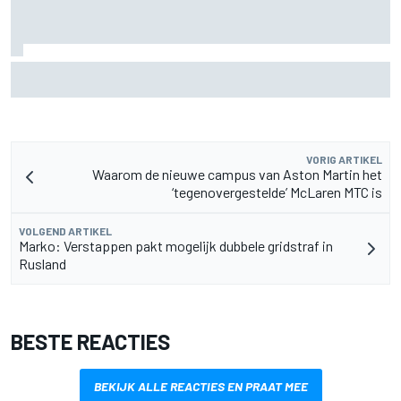
F2-talent Rafael Camara reageert op Haas F1-geruchten
voor 2027
VORIG ARTIKEL
Waarom de nieuwe campus van Aston Martin het
‘tegenovergestelde’ McLaren MTC is
VOLGEND ARTIKEL
Marko: Verstappen pakt mogelijk dubbele gridstraf in
Rusland
BESTE REACTIES
BEKIJK ALLE REACTIES EN PRAAT MEE