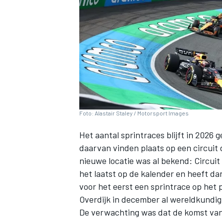
INDYCAR
Foto: Alastair Staley / Motorsport Images
Het aantal sprintraces blijft in
2026
ge
daarvan vinden plaats op een circuit 
nieuwe locatie was al bekend: Circui
het laatst op de kalender en heeft da
voor het eerst een sprintrace op het
WEC
DTM
Overdijk in december al wereldkundig
De verwachting was dat de komst van