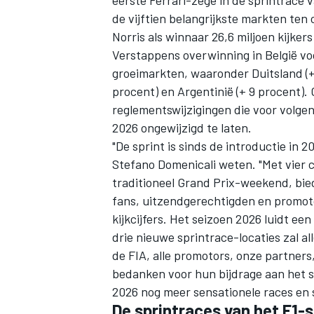
eerste Ferrari-zege in de sprintrace v
de vijftien belangrijkste markten ten 
Norris als winnaar 26,6 miljoen kijke
Verstappens overwinning in België voor
groeimarkten, waaronder Duitsland (+ 
procent) en Argentinië (+ 9 procent).
reglementswijzigingen die voor volgen
2026 ongewijzigd te laten.
"De sprint is sinds de introductie in 2
Stefano Domenicali weten. "Met vier c
traditioneel Grand Prix-weekend, bi
fans, uitzendgerechtigden en promoto
kijkcijfers. Het seizoen 2026 luidt e
drie nieuwe sprintrace-locaties zal al
de FIA, alle promotors, onze partners
bedanken voor hun bijdrage aan het su
2026 nog meer sensationele races en 
De sprintraces van het F1-