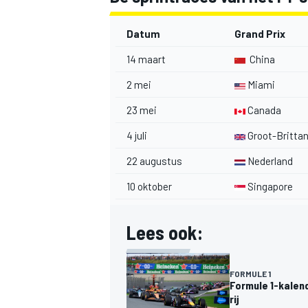
Datum
Grand Prix
14 maart
China
2 mei
Miami
23 mei
Canada
4 juli
Groot-Britta
22 augustus
Nederland
10 oktober
Singapore
Lees ook:
FORMULE 1
Formule 1-kalend
rij