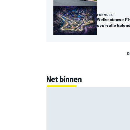
FORMULE 1
Welke nieuwe F1
overvolle kalen
MEER RACEKLASSEN
D
Net binnen