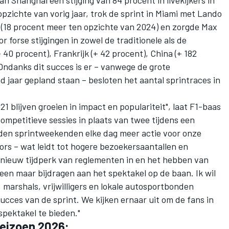
an Shanghai een stijging van 84 procent in livekijkers in
opzichte van vorig jaar, trok de sprint in Miami met Lando
rs (18 procent meer ten opzichte van 2024) en zorgde Max
 forse stijgingen in zowel de traditionele als de
40 procent), Frankrijk (+ 42 procent), China (+ 182
 Ondanks dit succes is er – vanwege de grote
d jaar gepland staan – besloten het aantal sprintraces in
021 blijven groeien in impact en populariteit", laat F1-baas
ompetitieve sessies in plaats van twee tijdens een
eden sprintweekenden elke dag meer actie voor onze
rs – wat leidt tot hogere bezoekersaantallen en
en nieuw tijdperk van reglementen in en het hebben van
leen maar bijdragen aan het spektakel op de baan. Ik wil
, marshals, vrijwilligers en lokale autosportbonden
cces van de sprint. We kijken ernaar uit om de fans in
spektakel te bieden."
seizoen 2026: