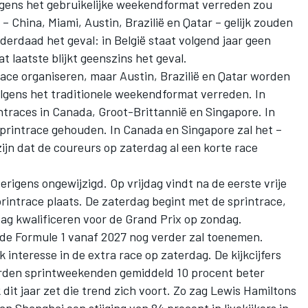
lgens het gebruikelijke weekendformat verreden zou
 – China, Miami, Austin, Brazilië en Qatar – gelijk zouden
 inderdaad het geval: in België staat volgend jaar geen
 laatste blijkt geenszins het geval.
race organiseren, maar Austin, Brazilië en Qatar worden
volgens het traditionele weekendformat verreden. In
rintraces in Canada, Groot-Brittannië en Singapore. In
sprintrace gehouden. In Canada en Singapore zal het –
zijn dat de coureurs op zaterdag al een korte race
verigens ongewijzigd. Op vrijdag vindt na de eerste vrije
printrace plaats. De zaterdag begint met de sprintrace,
dag kwalificeren voor de Grand Prix op zondag.
n de Formule 1 vanaf 2027 nog verder zal toenemen.
interesse in de extra race op zaterdag. De kijkcijfers
rden sprintweekenden gemiddeld 10 procent beter
it jaar zet die trend zich voort. Zo zag Lewis Hamiltons