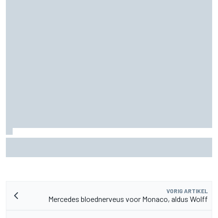
MotoGP Grand Prix van Groot-Brittannië 2026: tijden,
uitzending en meer
VORIG ARTIKEL
Mercedes bloednerveus voor Monaco, aldus Wolff