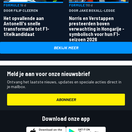
FORMULE 1
9 d
FORMULE 1
10 d
DOOR FILIP CLEEREN
DOOR JAKE BOXALL-LEGGE
Het opvallende aan
Norris en Verstappen
Antonelli's snelle
presteerden boven
transformatie tot F1-
verwachting in Hongarije -
titelkandidaat
symbolisch voor hun F1-
seizoen 2026
BEKIJK MEER
Meld je aan voor onze nieuwsbrief
Ontvang het laatste nieuws, updates en speciale acties direct in
je mailbox.
ABONNEER
Download onze app