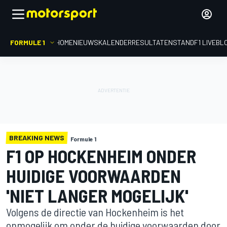
FORMULE 1
HOME
NIEUWS
KALENDER
RESULTATEN
STAND
F1 LIVEBL
BREAKING NEWS
Formule 1
F1 OP HOCKENHEIM ONDER
HUIDIGE VOORWAARDEN
'NIET LANGER MOGELIJK'
Volgens de directie van Hockenheim is het
onmogelijk om onder de huidige voorwaarden door