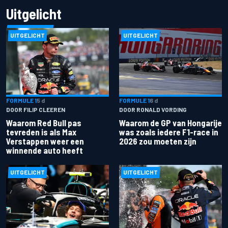
Uitgelicht
UITGELICHT
UITGELICHT
FORMULE 1
5 d
FORMULE 1
6 d
DOOR FILIP CLEEREN
DOOR RONALD VORDING
Waarom Red Bull pas
Waarom de GP van Hongarije
tevreden is als Max
was zoals iedere F1-race in
Verstappen weer een
2026 zou moeten zijn
winnende auto heeft
UITGELICHT
UITGELICHT