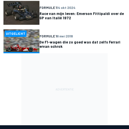
FORMULE 1
14 okt 2024
Race van mijn leven: Emerson Fittipaldi over de
GP van Italië 1972
UITGELICHT
FORMULE 1
6 mei 2018
De F1-wagen die zo goed was dat zelfs Ferrari
ervan schrok