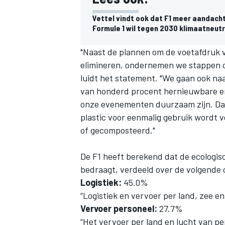
Vettel vindt ook dat F1 meer aandach
Formule 1 wil tegen 2030 klimaatneutr
"Naast de plannen om de voetafdruk va
elimineren, ondernemen we stappen om
luidt het statement. "We gaan ook naa
van honderd procent hernieuwbare ene
onze evenementen duurzaam zijn. Dat
plastic voor eenmalig gebruik wordt v
of gecomposteerd."
De F1 heeft berekend dat de ecologis
bedraagt, verdeeld over de volgende 
Logistiek:
45.0%
“Logistiek en vervoer per land, zee e
Vervoer personeel:
27.7%
“Het vervoer per land en lucht van p