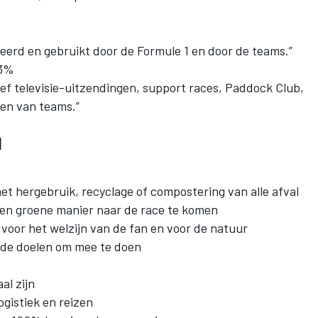
eheerd en gebruikt door de Formule 1 en door de teams.”
3%
ef televisie-uitzendingen, support races, Paddock Club,
ren van teams.”
1
t hergebruik, recyclage of compostering van alle afval
een groene manier naar de race te komen
jn voor het welzijn van de fan en voor de natuur
ede doelen om mee te doen
al zijn
ogistiek en reizen