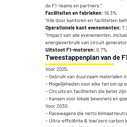
de F1-teams en partners.”
Faciliteiten en fabrieken:
19.3%
“Alle door kantoren en faciliteiten b
Operationele kant evenementen:
7.
“Impact van alle evenementen, inclusi
energieverbruik van circuit generato
Uitstoot F1-motoren:
0.7%
Tweestappenplan van de F
Voor 2025:
- Gebruik van duurzaam materialen me
- Mogelijkheden voor elke fan om op 
- Circuits en faciliteiten die beter zi
- Kansen voor lokale bewoners en go
Voor 2030:
- Racewagens die netto klimaatneutra
- Ultra-efficiënte & low/zero carbon l