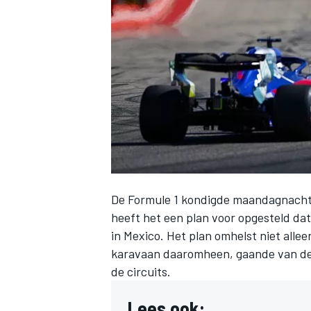
INDYCAR
De Formule 1 kondigde maandagnacht 
heeft het een plan voor opgesteld d
in Mexico. Het plan omhelst niet allee
karavaan daaromheen, gaande van de l
WEC
DTM
de circuits.
Lees ook: