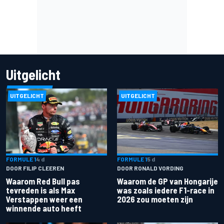
Uitgelicht
UITGELICHT
UITGELICHT
FORMULE 1
4 d
FORMULE 1
5 d
DOOR FILIP CLEEREN
DOOR RONALD VORDING
Waarom Red Bull pas
Waarom de GP van Hongarije
tevreden is als Max
was zoals iedere F1-race in
Verstappen weer een
2026 zou moeten zijn
winnende auto heeft