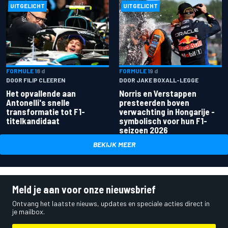
UITGELICHT
UITGELICHT
FORMULE 1
8 d
FORMULE 1
9 d
DOOR FILIP CLEEREN
DOOR JAKE BOXALL-LEGGE
Het opvallende aan
Norris en Verstappen
Antonelli's snelle
presteerden boven
transformatie tot F1-
verwachting in Hongarije -
titelkandidaat
symbolisch voor hun F1-
seizoen 2026
BEKIJK MEER
Meld je aan voor onze nieuwsbrief
Ontvang het laatste nieuws, updates en speciale acties direct in
je mailbox.