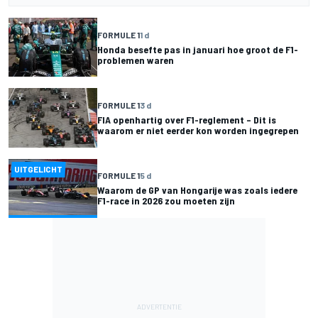
FORMULE 1
1 d
Honda besefte pas in januari hoe groot de F1-
problemen waren
FORMULE 1
3 d
FIA openhartig over F1-reglement – Dit is
waarom er niet eerder kon worden ingegrepen
UITGELICHT
FORMULE 1
5 d
Waarom de GP van Hongarije was zoals iedere
F1-race in 2026 zou moeten zijn