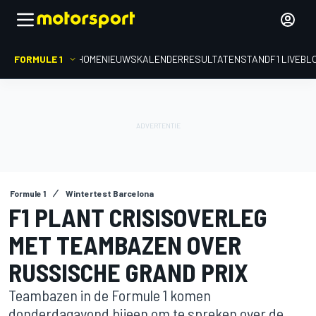
FORMULE 1
HOME
NIEUWS
KALENDER
RESULTATEN
STAND
F1 LIVEBL
Formule 1
Wintertest Barcelona
F1 PLANT CRISISOVERLEG
MET TEAMBAZEN OVER
RUSSISCHE GRAND PRIX
Teambazen in de Formule 1 komen
donderdagavond bijeen om te spreken over de