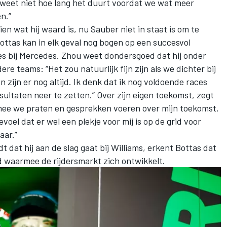
k weet niet hoe lang het duurt voordat we wat meer
en.”
zien wat hij waard is, nu
Sauber
niet in staat is om te
ttas kan in elk geval nog bogen op een succesvol
s bij
Mercedes
. Zhou weet dondersgoed dat hij onder
e teams: “Het zou natuurlijk fijn zijn als we dichter bij
 zijn er nog altijd. Ik denk dat ik nog voldoende races
ltaten neer te zetten.” Over zijn eigen toekomst, zegt
armee we praten en gesprekken voeren over mijn toekomst.
evoel dat er wel een plekje voor mij is op de grid voor
aar.”
 dat hij aan de slag gaat bij Williams, erkent Bottas dat
d waarmee de rijdersmarkt zich ontwikkelt.