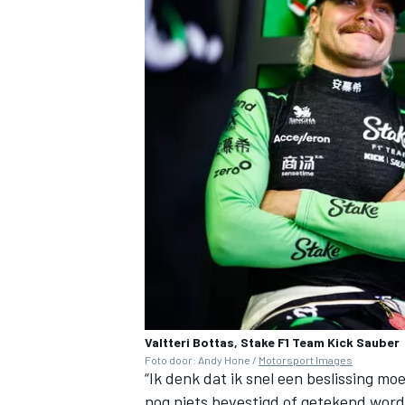
MEER RACEKLASSEN
Valtteri Bottas, Stake F1 Team Kick Sauber
Foto door: Andy Hone /
Motorsport Images
“Ik denk dat ik snel een beslissing mo
nog niets bevestigd of getekend word