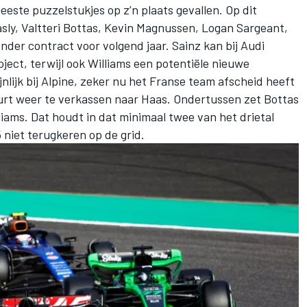
eeste puzzelstukjes op z’n plaats gevallen. Op dit
sly
,
Valtteri Bottas
,
Kevin Magnussen
,
Logan Sargeant
,
der contract voor volgend jaar. Sainz kan bij Audi
ject, terwijl ook
Williams
een potentiële nieuwe
nlijk bij
Alpine
, zeker nu het Franse team afscheid heeft
beurt weer te verkassen naar Haas. Ondertussen zet Bottas
liams. Dat houdt in dat minimaal twee van het drietal
niet terugkeren op de grid.