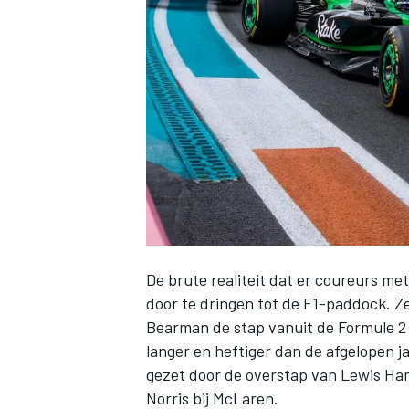
INDYCAR
De brute realiteit dat er coureurs me
door te dringen tot de F1-paddock. Ze
Bearman
de stap vanuit de Formule 2 l
WEC
DTM
langer en heftiger dan de afgelopen ja
gezet door de overstap van
Lewis Ha
Norris
bij
McLaren
.