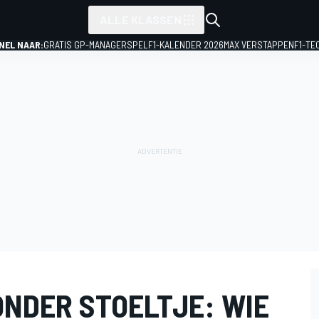
ALLE KLASSEN
NEL NAAR:
GRATIS GP-MANAGERSPEL
F1-KALENDER 2026
MAX VERSTAPPEN
F1-TE
ONDER STOELTJE: WIE