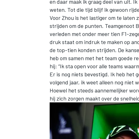
en daar maak ik graag deel van uit. I
weten. Tot die tijd blijf ik gewoon rijd
Voor Zhou is het lastiger om te laten 
strijden om de punten. Teamgenoot Bo
verleden met onder meer tien F1-zege
druk staat om indruk te maken op ander
de top-tien konden strijden. De kansen
heb om samen met het team goede resu
hij: “Ik sta open voor alle teams wa
Er is nog niets bevestigd. Ik heb het g
volgend jaar, ik weet alleen nog niet w
Hoewel het steeds aannemelijker wordt
hij zich zorgen maakt over de snelhei