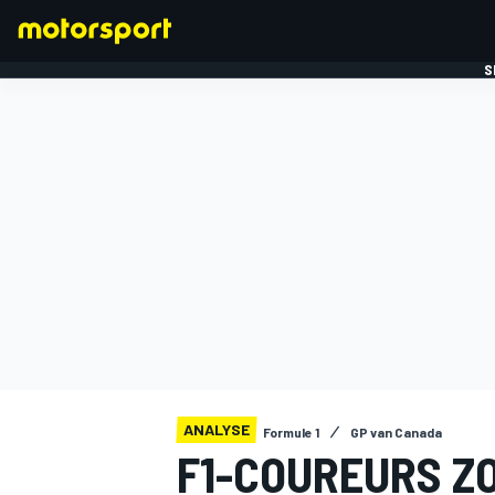
S
FORMULE 1
ANALYSE
Formule 1
GP van Canada
F1-COUREURS Z