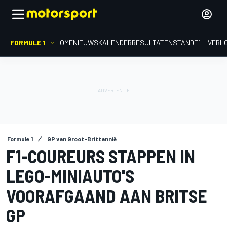
FORMULE 1
HOME
NIEUWS
KALENDER
RESULTATEN
STAND
F1 LIVEBL
Formule 1
GP van Groot-Brittannië
F1-COUREURS STAPPEN IN
LEGO-MINIAUTO'S
VOORAFGAAND AAN BRITSE
GP