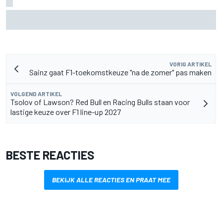
Marc Marquez over titelkansen: “Nog een MotoGP-titel
verandert mijn leven niet”
VORIG ARTIKEL
Sainz gaat F1-toekomstkeuze "na de zomer" pas maken
VOLGEND ARTIKEL
Tsolov of Lawson? Red Bull en Racing Bulls staan voor
lastige keuze over F1 line-up 2027
BESTE REACTIES
BEKIJK ALLE REACTIES EN PRAAT MEE