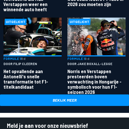
Verstappen weer een
2026 zou moeten zijn
winnende auto heeft
UITGELICHT
UITGELICHT
FORMULE 1
8 d
FORMULE 1
9 d
DOOR FILIP CLEEREN
DOOR JAKE BOXALL-LEGGE
Het opvallende aan
Norris en Verstappen
Antonelli's snelle
presteerden boven
transformatie tot F1-
verwachting in Hongarije -
titelkandidaat
symbolisch voor hun F1-
seizoen 2026
BEKIJK MEER
Meld je aan voor onze nieuwsbrief