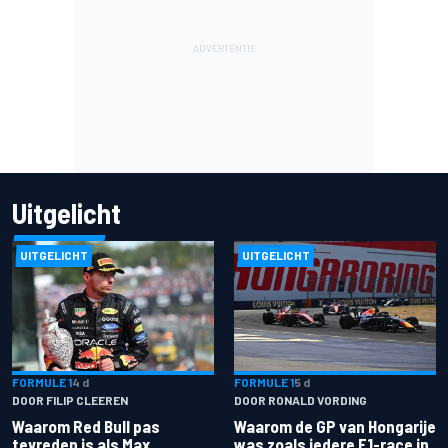
Uitgelicht
UITGELICHT
UITGELICHT
FORMULE 1
4 d
FORMULE 1
5 d
DOOR FILIP CLEEREN
DOOR RONALD VORDING
Waarom Red Bull pas
Waarom de GP van Hongarije
tevreden is als Max
was zoals iedere F1-race in