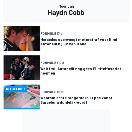
Meer van
Haydn Cobb
FORMULE 1
7 d
Mercedes overweegt motorstraf voor Kimi
Antonelli bij GP van Italië
FORMULE 1
10 d
Wolff wil Antonelli nog geen F1-titelfavoriet
noemen
UITGELICHT
FORMULE 1
2 m
Waarom echte rangorde in F1 pas vanaf
Barcelona duidelijk wordt