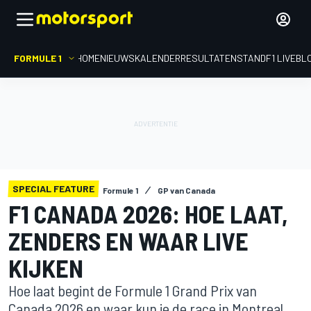
FORMULE 1
HOME
NIEUWS
KALENDER
RESULTATEN
STAND
F1 LIVEBL
SPECIAL FEATURE
Formule 1
GP van Canada
F1 CANADA 2026: HOE LAAT,
ZENDERS EN WAAR LIVE
KIJKEN
Hoe laat begint de Formule 1 Grand Prix van
Canada 2026 en waar kun je de race in Montreal