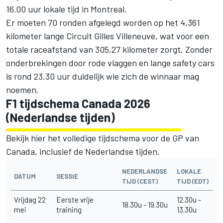
16.00 uur lokale tijd in Montreal.
Er moeten 70 ronden afgelegd worden op het 4,361
kilometer lange Circuit Gilles Villeneuve, wat voor een
totale raceafstand van 305,27 kilometer zorgt. Zonder
onderbrekingen door rode vlaggen en lange safety cars
is rond 23.30 uur duidelijk wie zich de winnaar mag
noemen.
F1 tijdschema Canada 2026
(Nederlandse tijden)
Bekijk hier het volledige tijdschema voor de GP van
Canada, inclusief de Nederlandse tijden.
NEDERLANDSE
LOKALE
DATUM
SESSIE
TIJD (CEST)
TIJD (EDT)
Vrijdag 22
Eerste vrije
12.30u -
18.30u - 19.30u
mei
training
13.30u