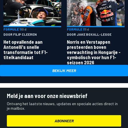
FORMULE 1
10 d
FORMULE 1
11 d
DOOR FILIP CLEEREN
DOOR JAKE BOXALL-LEGGE
Het opvallende aan
Norris en Verstappen
Antonelli's snelle
presteerden boven
transformatie tot F1-
verwachting in Hongarije -
titelkandidaat
symbolisch voor hun F1-
seizoen 2026
BEKIJK MEER
Meld je aan voor onze nieuwsbrief
Ontvang het laatste nieuws, updates en speciale acties direct in
je mailbox.
ABONNEER