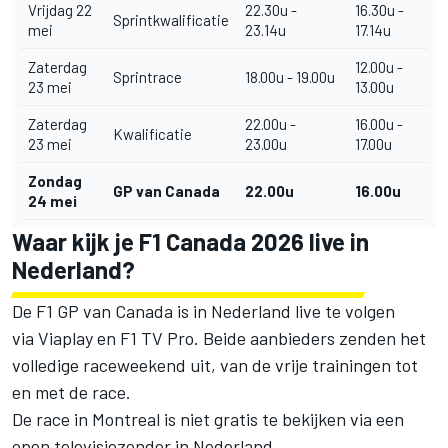
Vrijdag 22
22.30u -
16.30u -
Sprintkwalificatie
mei
23.14u
17.14u
Zaterdag
12.00u -
Sprintrace
18.00u - 19.00u
23 mei
13.00u
Zaterdag
22.00u -
16.00u -
Kwalificatie
23 mei
23.00u
17.00u
Zondag
GP van Canada
22.00u
16.00u
24 mei
Waar kijk je F1 Canada 2026 live in
Nederland?
De F1 GP van Canada is in Nederland live te volgen
via Viaplay en F1 TV Pro. Beide aanbieders zenden het
volledige raceweekend uit, van de vrije trainingen tot
en met de race.
De race in Montreal is niet gratis te bekijken via een
open televisiezender in Nederland.