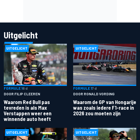
Uitgelicht
UITGELICHT
UITGELICHT
FORMULE 1
6 d
FORMULE 1
7 d
DOOR FILIP CLEEREN
DOOR RONALD VORDING
Waarom Red Bull pas
Waarom de GP van Hongarije
tevreden is als Max
was zoals iedere F1-race in
Verstappen weer een
2026 zou moeten zijn
winnende auto heeft
UITGELICHT
UITGELICHT