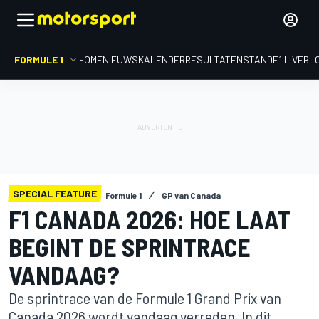
FORMULE 1
HOME
NIEUWS
KALENDER
RESULTATEN
STAND
F1 LIVEBL
SPECIAL FEATURE
Formule 1
GP van Canada
F1 CANADA 2026: HOE LAAT
BEGINT DE SPRINTRACE
VANDAAG?
De sprintrace van de Formule 1 Grand Prix van
Canada 2026 wordt vandaag verreden. In dit