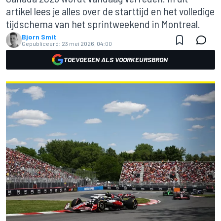
artikel lees je alles over de starttijd en het volledige
tijdschema van het sprintweekend in Montreal.
Bjorn Smit
Gepubliceerd:
23 mei 2026, 04:00
TOEVOEGEN ALS VOORKEURSBRON