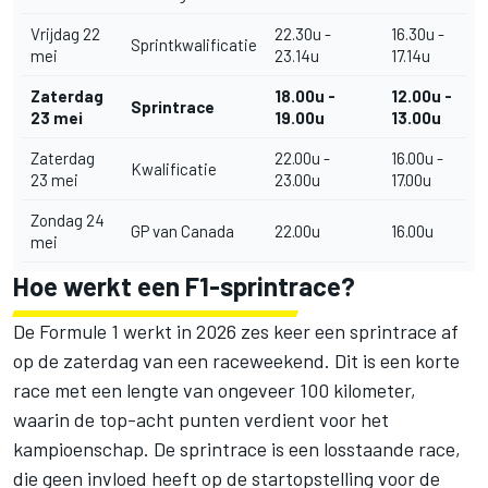
Vrijdag 22
22.30u -
16.30u -
Sprintkwalificatie
mei
23.14u
17.14u
Zaterdag
18.00u -
12.00u -
Sprintrace
23 mei
19.00u
13.00u
Zaterdag
22.00u -
16.00u -
Kwalificatie
23 mei
23.00u
17.00u
Zondag 24
GP van Canada
22.00u
16.00u
mei
Hoe werkt een F1-sprintrace?
De Formule 1 werkt in 2026 zes keer een sprintrace af
op de zaterdag van een raceweekend. Dit is een korte
race met een lengte van ongeveer 100 kilometer,
waarin de top-acht punten verdient voor het
kampioenschap. De sprintrace is een losstaande race,
die geen invloed heeft op de startopstelling voor de