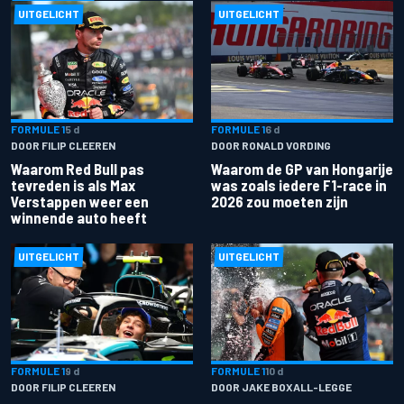
UITGELICHT
UITGELICHT
FORMULE 1
5 d
FORMULE 1
6 d
DOOR FILIP CLEEREN
DOOR RONALD VORDING
Waarom Red Bull pas
Waarom de GP van Hongarije
tevreden is als Max
was zoals iedere F1-race in
Verstappen weer een
2026 zou moeten zijn
winnende auto heeft
UITGELICHT
UITGELICHT
FORMULE 1
9 d
FORMULE 1
10 d
DOOR FILIP CLEEREN
DOOR JAKE BOXALL-LEGGE