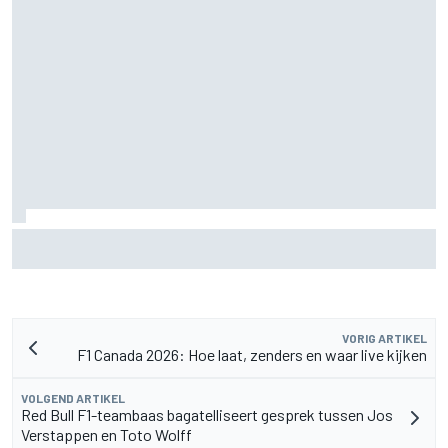
MotoGP Grand Prix van Groot-Brittannië 2026: tijden,
uitzending en meer
VORIG ARTIKEL
F1 Canada 2026: Hoe laat, zenders en waar live kijken
VOLGEND ARTIKEL
Red Bull F1-teambaas bagatelliseert gesprek tussen Jos
Verstappen en Toto Wolff