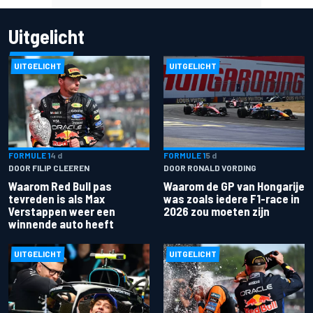
Uitgelicht
UITGELICHT
UITGELICHT
FORMULE 1
4 d
FORMULE 1
5 d
DOOR FILIP CLEEREN
DOOR RONALD VORDING
Waarom Red Bull pas
Waarom de GP van Hongarije
tevreden is als Max
was zoals iedere F1-race in
Verstappen weer een
2026 zou moeten zijn
winnende auto heeft
UITGELICHT
UITGELICHT