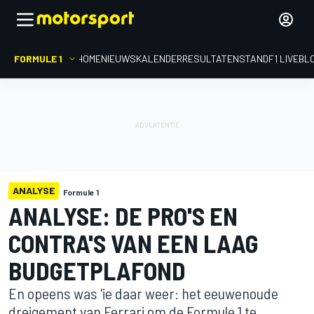
FORMULE 1
HOME
NIEUWS
KALENDER
RESULTATEN
STAND
F1 LIVEBL
ANALYSE
Formule 1
ANALYSE: DE PRO'S EN
CONTRA'S VAN EEN LAAG
BUDGETPLAFOND
En opeens was 'ie daar weer: het eeuwenoude
dreigement van Ferrari om de Formule 1 te