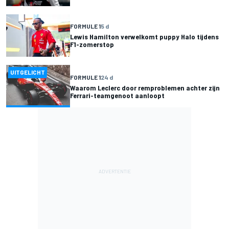
FORMULE 1
5 d
Lewis Hamilton verwelkomt puppy Halo tijdens
F1-zomerstop
UITGELICHT
FORMULE 1
24 d
Waarom Leclerc door remproblemen achter zijn
Ferrari-teamgenoot aanloopt