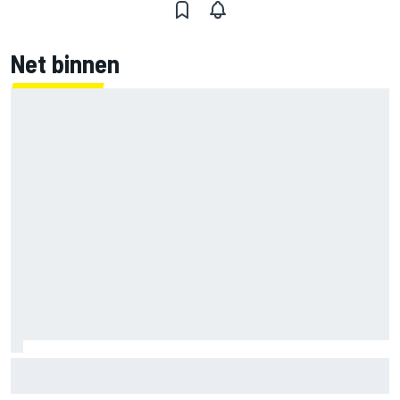
Net binnen
Marco Bezzecchi tempert verwachtingen voor Britse GP:
‘Ik ben nog niet 100%’