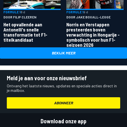
FORMULE 1
8 d
FORMULE 1
9 d
DOOR FILIP CLEEREN
DOOR JAKE BOXALL-LEGGE
Het opvallende aan
Norris en Verstappen
Antonelli's snelle
presteerden boven
transformatie tot F1-
verwachting in Hongarije -
titelkandidaat
symbolisch voor hun F1-
seizoen 2026
BEKIJK MEER
Meld je aan voor onze nieuwsbrief
Ontvang het laatste nieuws, updates en speciale acties direct in
je mailbox.
ABONNEER
Download onze app