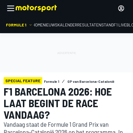
FORMULE 1
HOME
NIEUWS
KALENDER
RESULTATEN
STAND
F1 LIVEBL
SPECIAL FEATURE
Formule 1
GP van Barcelona-Catalonië
F1 BARCELONA 2026: HOE
LAAT BEGINT DE RACE
VANDAAG?
Vandaag staat de Formule 1 Grand Prix van
Barcelona-Catalonië 2026 op het programma. In