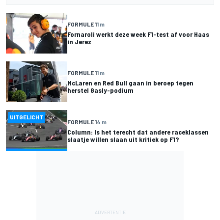
FORMULE 1
1 m
Fornaroli werkt deze week F1-test af voor Haas
in Jerez
FORMULE 1
1 m
McLaren en Red Bull gaan in beroep tegen
herstel Gasly-podium
UITGELICHT
FORMULE 1
4 m
Column: Is het terecht dat andere raceklassen
slaatje willen slaan uit kritiek op F1?