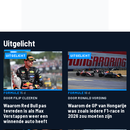
Uitgelicht
UITGELICHT
UITGELICHT
FORMULE 1
5 d
FORMULE 1
6 d
DOOR FILIP CLEEREN
DOOR RONALD VORDING
Waarom Red Bull pas
Waarom de GP van Hongarije
tevreden is als Max
was zoals iedere F1-race in
Verstappen weer een
2026 zou moeten zijn
winnende auto heeft