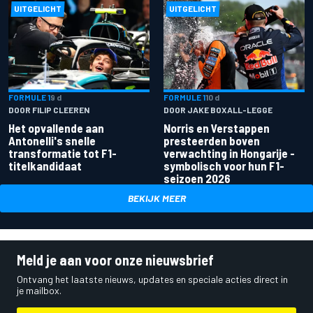
UITGELICHT
UITGELICHT
FORMULE 1
9 d
FORMULE 1
10 d
DOOR FILIP CLEEREN
DOOR JAKE BOXALL-LEGGE
Het opvallende aan
Norris en Verstappen
Antonelli's snelle
presteerden boven
transformatie tot F1-
verwachting in Hongarije -
titelkandidaat
symbolisch voor hun F1-
seizoen 2026
BEKIJK MEER
Meld je aan voor onze nieuwsbrief
Ontvang het laatste nieuws, updates en speciale acties direct in
je mailbox.