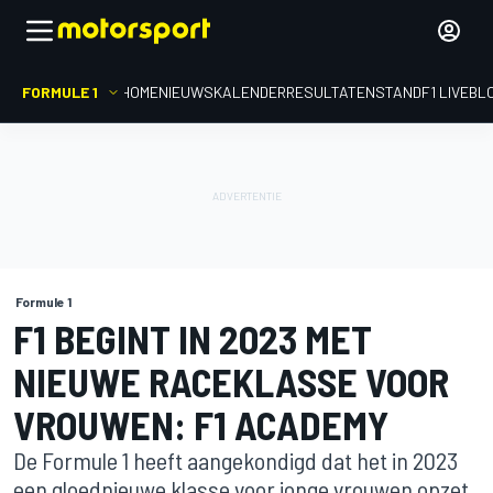
FORMULE 1
HOME
NIEUWS
KALENDER
RESULTATEN
STAND
F1 LIVEBL
Formule 1
F1 BEGINT IN 2023 MET
NIEUWE RACEKLASSE VOOR
VROUWEN: F1 ACADEMY
De Formule 1 heeft aangekondigd dat het in 2023
een gloednieuwe klasse voor jonge vrouwen opzet.