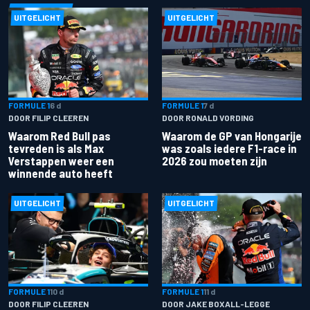
UITGELICHT
UITGELICHT
FORMULE 1
6 d
FORMULE 1
7 d
DOOR FILIP CLEEREN
DOOR RONALD VORDING
Waarom Red Bull pas
Waarom de GP van Hongarije
tevreden is als Max
was zoals iedere F1-race in
Verstappen weer een
2026 zou moeten zijn
winnende auto heeft
UITGELICHT
UITGELICHT
FORMULE 1
10 d
FORMULE 1
11 d
DOOR FILIP CLEEREN
DOOR JAKE BOXALL-LEGGE