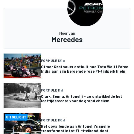
Meer van
Mercedes
FORMULE 1
21 u
Otmar Szafnauer onthult hoe Toto Wolff Force
India aan zijn beroemde roze F1-tijdperk hielp
FORMULE 1
1 d
Clark, Senna, Antonelli – zo ontwikkelde het
leeftijdsrecord voor de grand chelem
UITGELICHT
FORMULE 1
10 d
Het opvallende aan Antonelli's snelle
transformatie tot F1-titelkandidaat