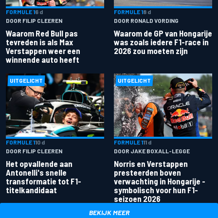
FORMULE 1
6 d
FORMULE 1
8 d
DOOR FILIP CLEEREN
DOOR RONALD VORDING
Waarom Red Bull pas
Waarom de GP van Hongarije
tevreden is als Max
was zoals iedere F1-race in
Verstappen weer een
2026 zou moeten zijn
winnende auto heeft
UITGELICHT
UITGELICHT
FORMULE 1
10 d
FORMULE 1
11 d
DOOR FILIP CLEEREN
DOOR JAKE BOXALL-LEGGE
Het opvallende aan
Norris en Verstappen
Antonelli's snelle
presteerden boven
transformatie tot F1-
verwachting in Hongarije -
titelkandidaat
symbolisch voor hun F1-
seizoen 2026
BEKIJK MEER