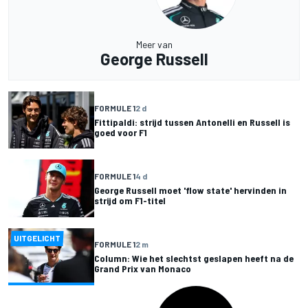
Meer van
George Russell
FORMULE 1
2 d
Fittipaldi: strijd tussen Antonelli en Russell is
goed voor F1
FORMULE 1
4 d
George Russell moet 'flow state' hervinden in
strijd om F1-titel
UITGELICHT
FORMULE 1
2 m
Column: Wie het slechtst geslapen heeft na de
Grand Prix van Monaco