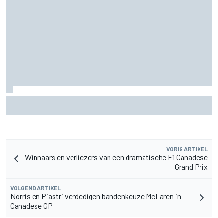
Christian Lundgaard moet in Portland van achteren komen
na problemen in kwalificatie
VORIG ARTIKEL
Winnaars en verliezers van een dramatische F1 Canadese
Grand Prix
VOLGEND ARTIKEL
Norris en Piastri verdedigen bandenkeuze McLaren in
Canadese GP