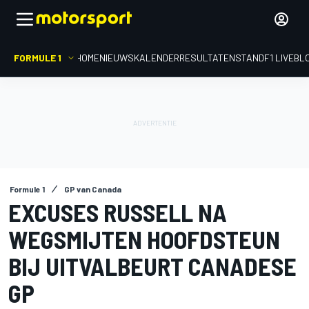
FORMULE 1
HOME
NIEUWS
KALENDER
RESULTATEN
STAND
F1 LIVEBL
Formule 1
GP van Canada
EXCUSES RUSSELL NA
WEGSMIJTEN HOOFDSTEUN
BIJ UITVALBEURT CANADESE
GP