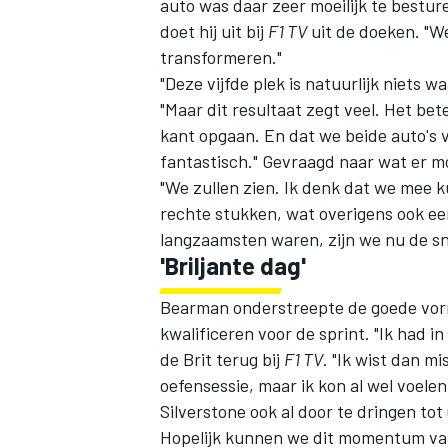
auto was daar zeer moeilijk te bestur
doet hij uit bij
F1 TV
uit de doeken. "We
transformeren."
"Deze vijfde plek is natuurlijk niets
"Maar dit resultaat zegt veel. Het b
kant opgaan. En dat we beide auto's vo
fantastisch." Gevraagd naar wat er mo
"We zullen zien. Ik denk dat we mee 
rechte stukken, wat overigens ook ee
langzaamsten waren, zijn we nu de sn
'Briljante dag'
Bearman onderstreepte de goede vorm 
kwalificeren voor de sprint. "Ik had in 
de Brit terug bij
F1 TV
. "Ik wist dan mi
oefensessie, maar ik kon al wel voele
Silverstone ook al door te dringen tot
Hopelijk kunnen we dit momentum va