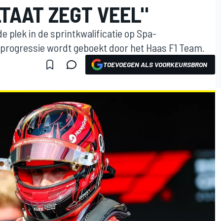
LTAAT ZEGT VEEL"
de plek in de sprintkwalificatie op Spa-
progressie wordt geboekt door het Haas F1 Team.
TOEVOEGEN ALS VOORKEURSBRON