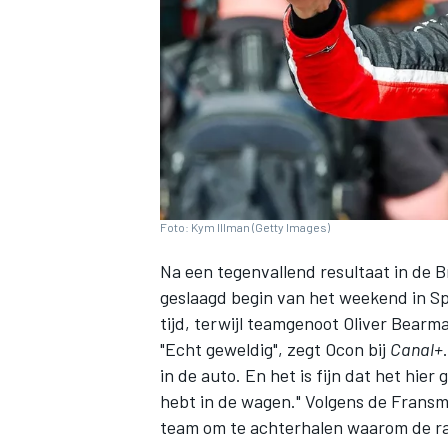
INDYCAR
Foto: Kym Illman (Getty Images)
Na een tegenvallend resultaat in de B
geslaagd begin van het weekend in S
tijd, terwijl teamgenoot
Oliver Bearm
"Echt geweldig", zegt Ocon bij
Canal+
in de auto. En het is fijn dat het hie
WEC
DTM
hebt in de wagen." Volgens de Fransm
team om te achterhalen waarom de ra