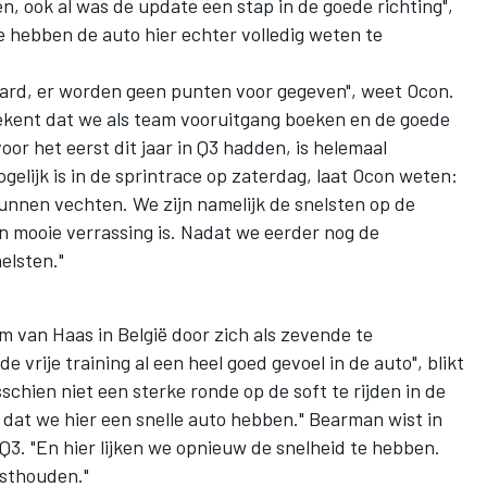
en, ook al was de update een stap in de goede richting",
 hebben de auto hier echter volledig weten te
 waard, er worden geen punten voor gegeven", weet Ocon.
etekent dat we als team vooruitgang boeken en de goede
or het eerst dit jaar in Q3 hadden, is helemaal
gelijk is in de sprintrace op zaterdag, laat Ocon weten:
kunnen vechten. We zijn namelijk de snelsten op de
n mooie verrassing is. Nadat we eerder nog de
elsten."
van Haas in België door zich als zevende te
de vrije training al een heel goed gevoel in de auto", blikt
sschien niet een sterke ronde op de soft te rijden in de
n dat we hier een snelle auto hebben." Bearman wist in
 Q3. "En hier lijken we opnieuw de snelheid te hebben.
sthouden."