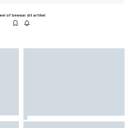
eel of bewaar dit artikel
n
Valtteri Bottas boekt offroadsucces op de fiets