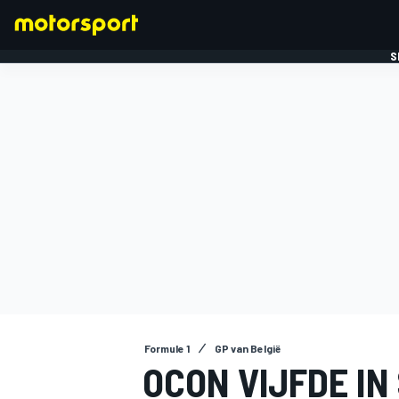
S
FORMULE 1
Formule 1
GP van België
OCON VIJFDE IN