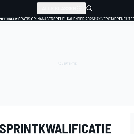
ALLE KLASSEN
NEL NAAR:
GRATIS GP-MANAGERSPEL
F1-KALENDER 2026
MAX VERSTAPPEN
F1-TE
 SPRINTKWALIFICATIE