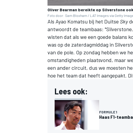
Oliver Bearman bereikte op Silverstone ook 
Foto door: Sam Bloxham / LAT Images via Getty Imag
Als Ayao Komatsu bij het Duitse
Sky
de
antwoordt de teambaas: "Silverstone
wisten dat als we een goede balans k
was op de zaterdagmiddag in Silversto
van de pole. Op zondag hebben we het 
omstandigheden plaatsvond, maar we 
een ander circuit, dus we moesten he
hoe het team dat heeft aangepakt. Dit
Lees ook:
FORMULE 1
Haas F1-teambaa