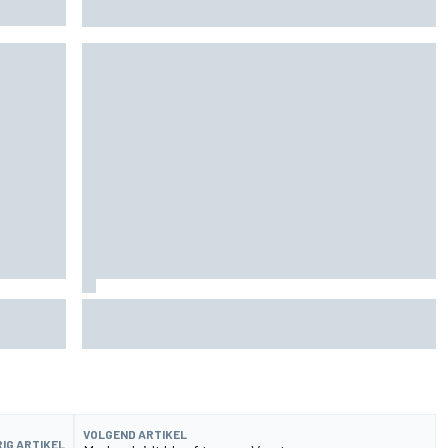
tijdens F1-zomerstop
tion
Fittipaldi: strijd tussen Antonelli en Russell is
goed voor F1
VOLGEND ARTIKEL
IG ARTIKEL