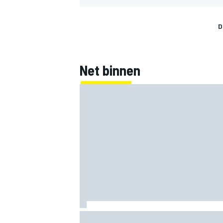
D
Net binnen
MEER RACEKLASSEN
Marc Marquez over titelkansen: “Nog ee